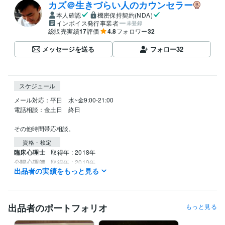
カズ＠生きづらい人のカウンセラー
本人確認
機密保持契約(NDA)
インボイス発行事業者
未登録
総販売実績
17
評価
4.8
フォロワー
32
メッセージを送る
フォロー
32
スケジュール
メール対応：平日　水~金9:00-21:00 

電話相談：金土日　終日

資格・検定
臨床心理士
取得年 : 2018年
公認心理師
取得年 : 2019年
出品者の実績をもっと見る
公認心理師
取得年 : 2018年
社会福祉士
取得年 : 2024年
得意分野
出品者のポートフォリオ
もっと見る
悩み相談・カウンセリング
認知行動療法
福祉
産業
教育
医療