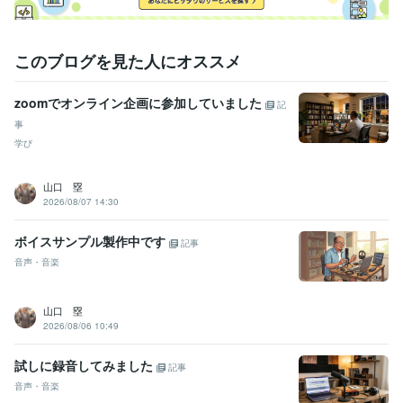
このブログを見た人にオススメ
zoomでオンライン企画に参加していました
記
事
学び
山口 塁
2026/08/07 14:30
ボイスサンプル製作中です
記事
音声・音楽
山口 塁
2026/08/06 10:49
試しに録音してみました
記事
音声・音楽