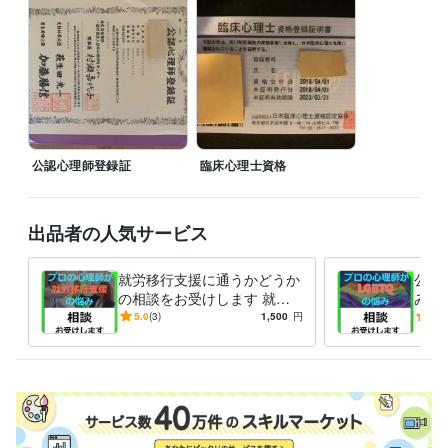
学歴
近畿大学
2015年3月 ~ 2017年2月
公認心理師登録証
臨床心理士資格
出品者の人気サービス
就労移行支援に通うかどうか
公認
の相談をお受けします 就労
みお
移行支援勤務☆産業分野を専
ンセ
5.0
(3)
1,500
円
5.0
門とするプロの心理師が対
聞き
応！