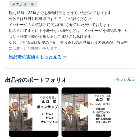
スケジュール
原則18時～22時までを稼働時間とさせていただいております。

公休日は終日対応可能ですので、ご相談ください。

メッセージの返信は24時間以内にさせていただいております。

他の所用ですぐに手を離せない場合などは、メッセージを確認次第、い
つなら作業可能かを折り返しご連絡さしあげます。

なお、7月15日は所要のため、折り返しのお見積もりの連絡が、当日中
には難しい可能性があります。

それ以外の日であれば、メッセージを確認次第、お見積もりが可能で
出品者の実績をもっと見る
す。

よろしくお願いいたします。
経験職種
出品者のポートフォリオ
もっと見る
クリエイター / ライター・編集
経験年数 : 13年
クリエイター / 声優・ナレーター
ライフスタイル・その他 / イベント司会
経験年数 : 32年
資格・検定
普通自動車第一種運転免許
取得年 : 1995年
食品衛生責任者
取得年 : 2011年
丙種危険物取扱者
取得年 : 2011年
得意分野