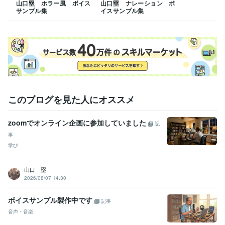
音楽制作・ナレーション
ナレーション
山口塁 ホラー風 ボイス
山口塁 ナレーション ボ
サンプル集
イスサンプル集
音楽制作・ナレーション
キャラクターボイス
このブログを見た人にオススメ
zoomでオンライン企画に参加していました
記
事
学び
山口 塁
2026/08/07 14:30
ボイスサンプル製作中です
記事
音声・音楽