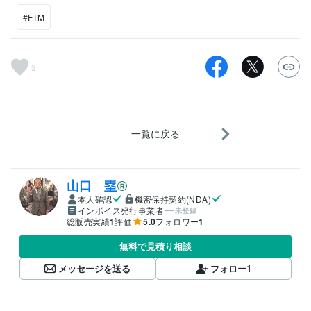
#FTM
3
一覧に戻る
山口 塁
本人確認
機密保持契約(NDA)
インボイス発行事業者
未登録
総販売実績
1
評価
5.0
フォロワー
1
無料で見積り相談
メッセージを送る
フォロー
1