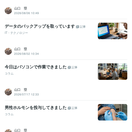
山口 塁
2026/08/06 10:49
データのバックアップを取っています
記事
IT・テクノロジー
山口 塁
2026/08/02 10:34
今日はパソコンで作業できました
記事
コラム
山口 塁
2026/07/17 12:33
男性ホルモンを投与してきました
記事
コラム
山口 塁