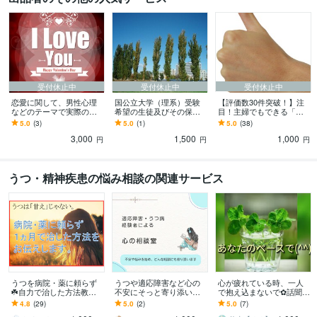
受付休止中
受付休止中
受付休止中
恋愛に関して、男性心理
国公立大学（理系）受験
【評価数30件突破！】注
などのテーマで実際の体
希望の生徒及びその保護
目！主婦でもできる「自
験談の記事を書きます
者へ、進路や勉強につい
分に自信が持てる！」コ
5.0
(3)
5.0
(1)
5.0
(38)
てアドバイスします！
ツをコッソリと教えま
3,000
1,500
1,000
す。
円
円
円
うつ・精神疾患の悩み相談の関連サービス
うつを病院・薬に頼らず
うつや適応障害など心の
心が疲れている時、一人
☘️自力で治した方法教え
不安にそっと寄り添いま
で抱え込まないで✿話聞き
ます ✔️うつは『甘え』で
す うつ病の経験から、あ
ます 私はうつで苦しい時
4.8
(29)
5.0
(2)
5.0
(7)
はなく、脳の病気です。
なたの不安や悩みに優し
期がありましたその経験