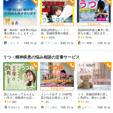
予約受付中
予約受付中
鬱・ADHD・統失等の悩み
原因は関係ない！うつ
相談6000件超え☎️辛い気
事お聴きいたします ⭐︎どん
病、双極性障害の相談に
持ちを優しく聴きます ✅2
なお悩みでもご相談くだ
乗ります 薬が効かない、
0年以上同じ経験したHSP
5.0
(3790)
5.0
(223)
5.0
(210)
さいませ。
原因探しも上手くいかな
(繊細)カウンセラーが聴き
140
240
120
い、ただ毎日つらい重た
ます
ハナメ ＠心理カウンセラー
ナナミ_nanami
ゆい❤️❤️癒しの心友
円
/分
円
/分
円
/分
い
うつ・精神疾患の悩み相談の定番サービス
予約受付中
誰にもわかってもらえな
メンヘラ女子 うつHSP気
うつ・双極性障害の苦し
い辛さ。経験者がお話聞
質の悩みお聴きします HS
い気持ち、静かにお聴き
きます ⭐話すことから始
Pうつ気質のさくらが共感
します 通院中でも話せな
5.0
(36)
-
(2)
5.0
(1)
めませんか。不安な症状
し寄り添い全部受け入れ
かった本音、安心して話
100
100
100
お聞きします❤️
ます
してください
咲喜❀さき
さくら✿︎のなんでも相談窓口
はるこ♡心の翻訳家
円
/分
円
/分
円
/分