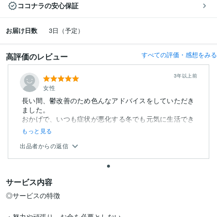
ココナラの安心保証
お届け日数
3日（予定）
すべての評価・感想をみる
高評価のレビュー
3年以上前
女性
長い間、鬱改善のため色んなアドバイスをしていただき
ました。
おかげで、いつも症状が悪化する冬でも元気に生活でき
ています...
もっと見る
出品者からの返信
サービス内容
◎サービスの特徴

・努力や頑張り、お金を必要としない
