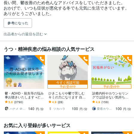
長い間、鬱改善のため色んなアドバイスをしていただきました。

おかげで、いつも症状が悪化する冬でも元気に生活できています。

ありがとうございました。
参考になった
出品者からの返信を読む
うつ・精神疾患の悩み相談の人気サービス
今すぐ相談可能
予約受付中
予約受付中
鬱・ADHD・統失等の悩み
ひきこもりや鬱で苦しむ
診療内科やカウンセリン
事お聴きいたします ⭐︎どん
キミの力になります 自分
グでは話せない気持ち伺
なお悩みでもご相談くだ
の構築した世界観を信じ
います ✨相手の表情を読
5.0
(3790)
4.9
(28)
4.9
(159)
さいませ。
よう！
みすぎて自分を見失って
140
100
100
いる方のお話聞きます
ハナメ ＠心理カウンセラー
ツカハラ
愛着カウンセラーnatsume
円
/分
円
/分
円
/分
お気に入り登録が多いサービス