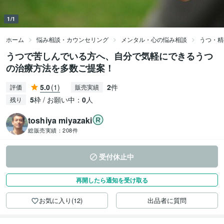
1/1
ホーム
悩み相談・カウンセリング
メンタル・心の悩み相談
うつ・精
うつで苦しんでいる方へ、自分で気軽にできるうつ
の治療方法を多数ご提案！
5.0
(1)
2
件
評価
販売実績
5
枠 / お願い中：
0
人
残り
toshiya miyazaki
総販売実績：
208件
受付休止中
再開したら通知を受け取る
お気に入り(12)
出品者に質問