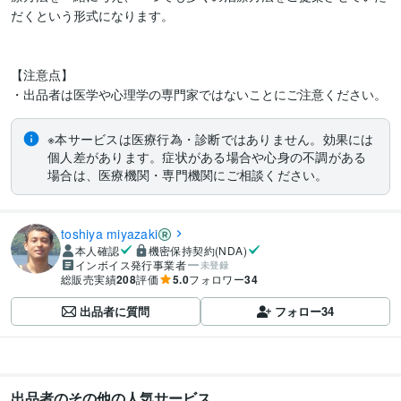
だくという形式になります。

【注意点】

・出品者は医学や心理学の専門家ではないことにご注意ください。
※本サービスは医療行為・診断ではありません。効果には
個人差があります。症状がある場合や心身の不調がある
場合は、医療機関・専門機関にご相談ください。
toshiya miyazaki
本人確認
機密保持契約(NDA)
インボイス発行事業者
未登録
総販売実績
208
評価
5.0
フォロワー
34
出品者に質問
フォロー
34
出品者のその他の人気サービス