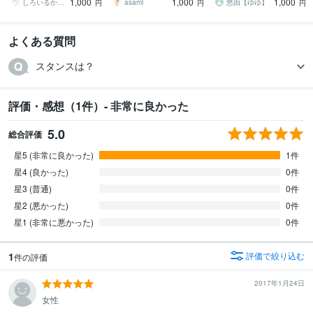
1,000
1,000
1,000
く寄り添います。
から話しを伺います
しろいるか_shiroiruka_
asami‪‪
悠由【ゆゆ】
円
円
円
よくある質問
スタンスは？
評価・感想（1件）- 非常に良かった
5.0
総合評価
星5 (非常に良かった)
1件
星4 (良かった)
0件
星3 (普通)
0件
星2 (悪かった)
0件
星1 (非常に悪かった)
0件
1
評価で絞り込む
件の評価
2017年1月24日
女性