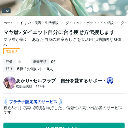
1/2
ホーム
住まい・美容・生活相談
ダイエット・ボディメイク相談
ダイ
マヤ暦×ダイエット自分に合う痩せ方伝授します
マヤ暦が暴く！あなた自身の紋章らしさを大活用し理想的な身体
へ
電話相談
-
0
件
評価
販売実績
5
枠 / お願い中：
0
人
残り
あかり♥セルフラブ 自分を愛するサポート
総販売実績：
117件
プラチナ認定者の
サービス
直近3ヶ月で高い実績を維持した、信頼性の高い出品者のサービス
です