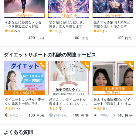
予約受付中
予約受付中
予約受付中
今あなたに必要なメッセ
幼少期に感じた寂しさ、
生きづらさ解消！未来と
ージを創造主からお届け
怖さ、怒りを癒します 両
前世を優しく導きます 生
します 体内リーディング
親へのネガティブな感情
きづらさの根源を癒し軽
5.0
(57)
5.0
(2)
4.8
(5)
をし浄化します！高次元
が人間関係や子育てに影
やかに進む未来を一緒に
120
100
100
からの言葉を伝えます
響してる？
見つけましょう
円
/分
円
/分
円
/分
ダイエットサポートの相談の関連サービス
今すぐ相談可能
今すぐ相談可能
予約受付中
ダイエットコンサル✨痩せ
超すんごいダイエットを
激太りを脳腸相関のダイ
ない原因を一緒に考えま
教えます 。このはなし、
エットで応援します ４８
す 本気で取り組む！イラ
聞くと、痩せちゃいま
時間以内にあなた専用の
5.0
(14)
5.0
(6)
5.0
(1)
イラ/過食/あなたに必要な
す。
Word資料を無料でお届け
100
100
140
ことを探ります
します
かなこ⭐️
yasuくんさん
Emikoナース
円
/分
円
/分
円
/分
よくある質問