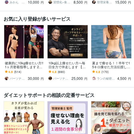
10,000
8,500
15,000
ン！よりお得に！
士が全力伴走！
みかん ✳︎管理栄養士✳︎
習慣化×食事改善ダイエットコーチ｜琢人
管理栄養士つき
円
円
円
お気に入り登録が多いサービス
健康的に10kg痩せたい方!!
10kg以上痩せたい方へ毎
夏まで痩せる！！半年で1
1ヶ月密着指導します 20k
日全力で伴走します 【残
5キロ痩せた方法伝授しま
g痩せたプロトレーナーに
り1名様】通常42,000円 →
す お腹と太ももとお尻が
4.9
(514)
4.8
(690)
4.8
(170)
よる食事と運動サポート!!
25,000円（税抜）
キュッ！変わる7日間ダイ
30,000
25,000
4,500
エット！痩せ食事
パーソナルトレーナーYUKINA
パーソナルトレーナーJTタク
ランの秘密の小部屋
円
円
円
ダイエットサポートの相談の定番サービス