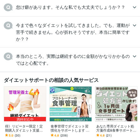
今まで色々なダイエットを試してきました。でも、運動が
苦手で続きません。心が折れそうですが、本当に簡単です
か？？
本当のところ、実際は継続するのに金額がかなりかかるの
ではと心配です。
ダイエットサポートの相談の人気サービス
満枠対応中
得》リピーター限定！定
食事管理でダイエット習
あなた専用ダイエット処
期購入ダイエット支援し
慣化をサポートします 無
方箋作成&食事サポートし
ます ２ヶ月目以降よりお
理な制限なし！続く食事
ます 年間1,000件栄養指導
5.0
(30)
4.8
(206)
4.9
(21)
得にダイエット継続プラ
改善サポート
する現役の病院管理栄養