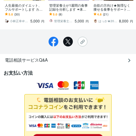
人生最後のダイエット、
管理栄養士が1週間の食事
自炊の方向け★無理なく
フルサポートします カラ
記録を分析します ​✦体重
痩せる食事をサポートし
ダが変わるから楽しく続
が動き出す！キレイにな
ます 食事で代謝あげて痩
5.0
(30)
5.0
(8)
4.8
(21)
く。最後のダイエットを
れる食習慣のヒントを見
せる1ヶ月サポート(相
5,000
5,000
8,000
しよう！
つける✦
談、メニュー提案も)
小林正幸＠パーソナルジムFUTURE代表
管理栄養士 さとうきび
はっか★200名の食事改善した管理栄養士
円
円
円
電話相談サービスQ&A
お支払い方法