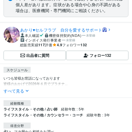
個人差があります。症状がある場合や心身の不調がある
場合は、医療機関・専門機関にご相談ください。
あかり♥セルフラブ 自分を愛するサポート
本人確認
機密保持契約(NDA)
未登録
インボイス発行事業者
未登録
総販売実績
117
評価
4.9
フォロワー
132
出品者に質問
フォロー
132
スケジュール
いつも皆様お世話になっております

皆様のおかげで2026年６月でプラチナ...
すべて見る
経験職種
ライフスタイル・その他 / 占い師
経験年数 : 5年
ライフスタイル・その他 / カウンセラー・コーチ
経験年数 : 3年
得意分野
占い
マヤ暦から相性をお調べ