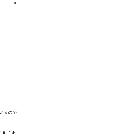
いるので

¨ ❥˚ ¨ ❥
