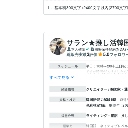
基本料300文字+2400文字以内(2700文字
サラン★推し活韓
本人確認
機密保持契約(NDA)
3
5.0
総販売実績
評価
フォロワ
スケジュール
平日：10時～20時 土日祝：
ですが時間がありましたら
すべて見る
クリエイター / 翻訳家・
経験職種
韓国語能力試験6級
取得年
資格・検定
色彩検定3級
取得年 : 20
ライティング・翻訳
推
得意分野
韓国語
ネイティブレベ
語学力