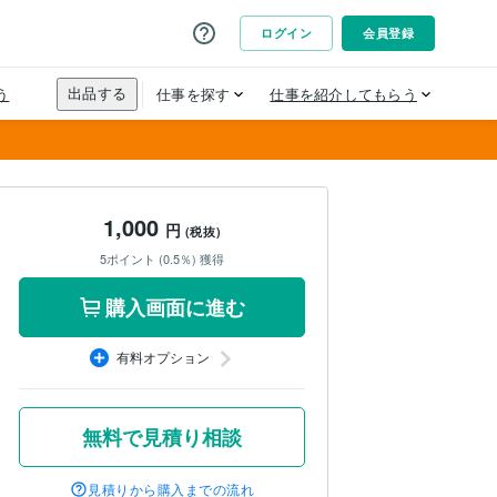
1,000
円
(税抜)
5ポイント (0.5％) 獲得
購入画面に進む
有料オプション
無料で見積り相談
見積りから購入までの流れ