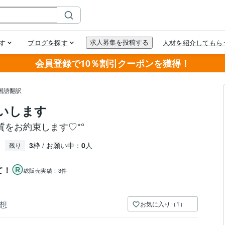
会員登録で10％割引クーポンを獲得！
国語翻訳
いします
をお約束します♡*°
3
枠 / お願い中：
0
人
残り
て！
総販売実績：
3件
想
お気に入り（1）