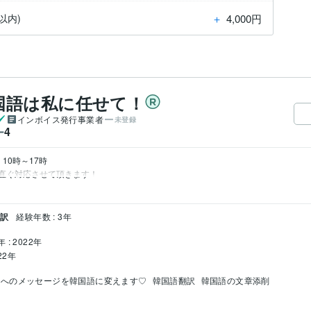
＋
4,000円
以内)
国語は私に任せて！
インボイス発行事業者
未登録
4
ー
10時～17時

直ぐ対応させて頂きます！
通訳
経験年数 : 3年
 : 2022年
22年
しへのメッセージを韓国語に変えます♡
韓国語翻訳
韓国語の文章添削
ル