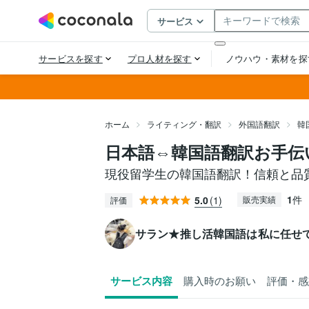
ホーム
ライティング・翻訳
外国語翻訳
韓
日本語⇔韓国語翻訳お手伝
現役留学生の韓国語翻訳！信頼と品質
1
件
5.0
(1)
販売実績
評価
サラン★推し活韓国語は私に任せ
サービス内容
購入時のお願い
評価・感