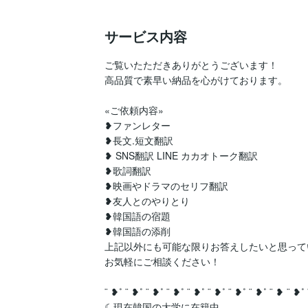
サービス内容
ご覧いたただきありがとうございます！

高品質で素早い納品を心がけております。

«ご依頼内容»

❥ファンレター

❥長文.短文翻訳

❥ SNS翻訳 LINE カカオトーク翻訳 

❥歌詞翻訳 

❥映画やドラマのセリフ翻訳

❥友人とのやりとり

❥韓国語の宿題

❥韓国語の添削

上記以外にも可能な限りお答えしたいと思って
お気軽にご相談ください！

¨ ❥˚ ¨ ❥˚ ¨ ❥˚ ¨ ❥˚ ¨ ❥˚ ¨ ❥˚ ¨ ❥˚ ¨ ❥˚ ¨ ❥ ¨ ❥˚ 
☾現在韓国の大学に在籍中
