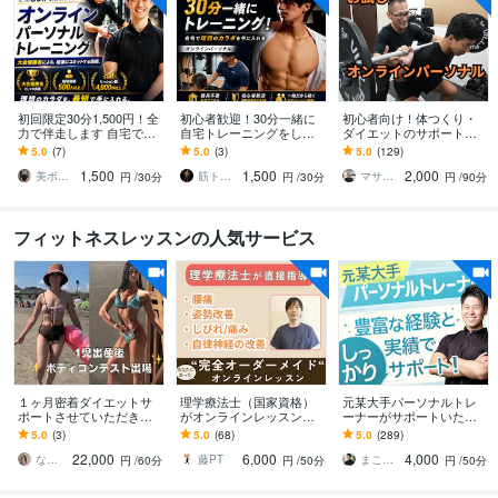
初回限定30分1,500円！全
初心者歓迎！30分一緒に
初心者向け！体つくり・
力で伴走します 自宅で完
自宅トレーニングをしま
ダイエットのサポートを
結！オンラインパーソナ
す 一緒に運動するから継
します 筋トレ/食事/睡眠を
5.0
(7)
5.0
(3)
5.0
(129)
ルで理想の体へ導きます
続しやすく初めてでも安
通して健康的な体、メン
1,500
1,500
2,000
心して始められます
タルを手に入れる！
美ボディ製作所【筋トレ・食事】
筋トレ初心者向けトレーナーたま
マサト 生活習慣改善パーソナルトレーナー
円
/30分
円
/30分
円
/90分
フィットネスレッスンの人気サービス
１ヶ月密着ダイエットサ
理学療法士（国家資格）
元某大手パーソナルトレ
ポートさせていただきま
がオンラインレッスン致
ーナーがサポートいたし
す 理想の身体を最短で叶
します リハビリ/痛み改善/
ます 初心者さんも大歓迎^
5.0
(3)
5.0
(68)
5.0
(289)
える完全マンツーマンレ
姿勢改善/個別運動/パーソ
^これまで結果を出し続け
22,000
6,000
4,000
ッスン
ナル行います
てきました！
なぎトレ ⌇ パーソナルトレーナー
藤PT
まこなん
円
/60分
円
/50分
円
/50分