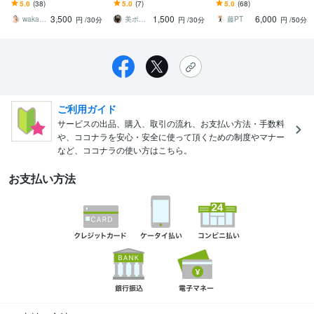
時間で身体を動かして一
結！オンラインパーソナ
します リハビリ/痛み改善/
5.0
(38)
5.0
(7)
5.0
(68)
緒に汗をかきましょう＾
ルで理想の体へ導きます
姿勢改善/個別運動/パーソ
3,500
1,500
6,000
＾
ナル行います
wakako408
美ボディ製作所【筋トレ・食事】
藤PT
円
/30分
円
/30分
円
/50分
ご利用ガイド
サービスの出品、購入、取引の流れ、お支払い方法・手数料
や、ココナラを安心・安全に使って頂くための制度やマナー
など、ココナラの使い方はこちら。
お支払い方法