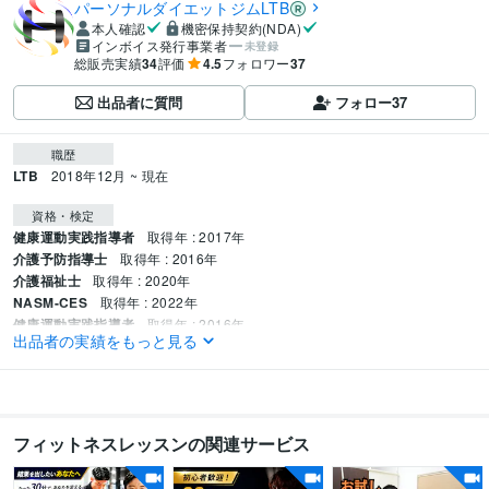
パーソナルダイエットジムLTB
本人確認
機密保持契約(NDA)
インボイス発行事業者
未登録
総販売実績
34
評価
4.5
フォロワー
37
出品者に質問
フォロー
37
職歴
LTB
2018年12月 ~ 現在
資格・検定
健康運動実践指導者
取得年 : 2017年
介護予防指導士
取得年 : 2016年
介護福祉士
取得年 : 2020年
NASM-CES
取得年 : 2022年
健康運動実践指導者
取得年 : 2016年
出品者の実績をもっと見る
介護福祉士
取得年 : 2019年
得意分野
住まい・美容・生活相談
ダイエット・脂肪燃焼・体型維持
ダイエット
ボディーメイク
健康
リバウンド
成功
食事
筋トレ
運動
フィットネスレッスンの関連サービス
10kg痩せ
継続