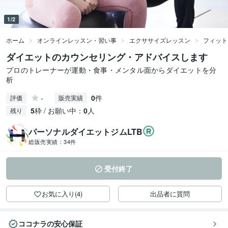
1/2
ホーム
オンラインレッスン・習い事
エクササイズレッスン
フィット
ダイエットのカウンセリング・アドバイスします
プロのトレーナーが運動・食事・メンタル面からダイエットを分
析
-
0
件
評価
販売実績
5
枠 / お願い中：
0
人
残り
パーソナルダイエットジムLTB
総販売実績：
34件
受付終了
お気に入り(4)
出品者に質問
ココナラの安心保証