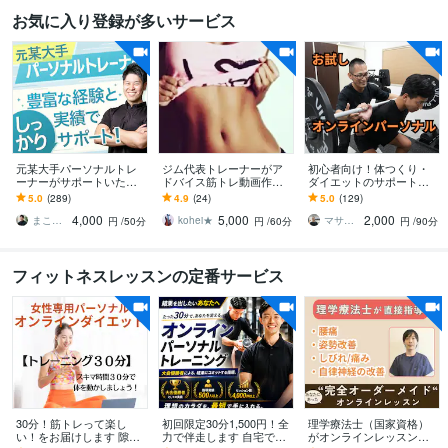
お気に入り登録が多いサービス
元某大手パーソナルトレ
ジム代表トレーナーがア
初心者向け！体つくり・
ーナーがサポートいたし
ドバイス筋トレ動画作り
ダイエットのサポートを
ます 初心者さんも大歓迎^
ます あなた専用のトレー
します 筋トレ/食事/睡眠を
5.0
(289)
4.9
(24)
5.0
(129)
^これまで結果を出し続け
ニングメニューを考案、
通して健康的な体、メン
4,000
5,000
2,000
てきました！
アドバイスします。
タルを手に入れる！
まこなん
kohei★
マサト 生活習慣改善パーソナルトレーナー
円
/50分
円
/60分
円
/90分
フィットネスレッスンの定番サービス
30分！筋トレって楽し
初回限定30分1,500円！全
理学療法士（国家資格）
い！をお届けします 隙間
力で伴走します 自宅で完
がオンラインレッスン致