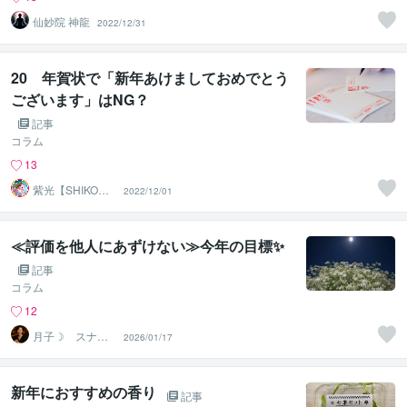
仙妙院 神龍
2022/12/31
20 年賀状で「新年あけましておめでとう
ございます」はNG？
記事
コラム
13
紫光【SHIKO】
2022/12/01
遠隔透視鑑定士
≪評価を他人にあずけない≫今年の目標✨
記事
コラム
12
月子☽ スナッ
2026/01/17
ク灯（あかり）
新年におすすめの香り
記事