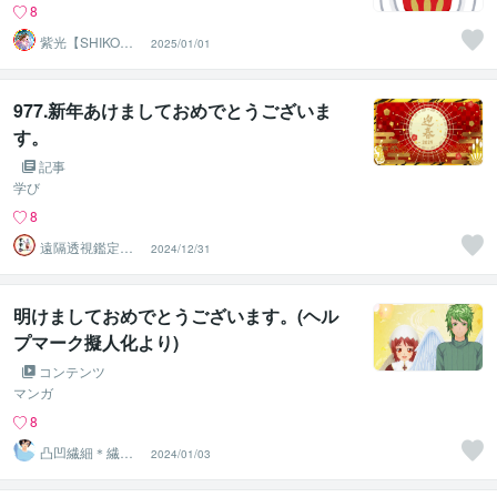
8
紫光【SHIKO】
2025/01/01
遠隔透視鑑定士
977.新年あけましておめでとうございま
す。
記事
学び
8
遠隔透視鑑定
2024/12/31
師・すずか✡
明けましておめでとうございます。(ヘル
プマーク擬人化より)
コンテンツ
マンガ
8
凸凹繊細＊繊細
2024/01/03
親子発達親子の
お話相手