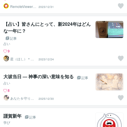
RemoteViewer導
2023/12/31
与✅
【占い】皆さんにとって、新2024年はどん
な一年に？
記事
占い
9
星（ほし）＊易
2023/12/24
占い師＊講師
大祓当日 — 神事の深い意味を知る
記事
占い
8
あなたを守り運
2025/12/30
を開く・結界師
★心結（ココ
謹賀新年
記事
学び