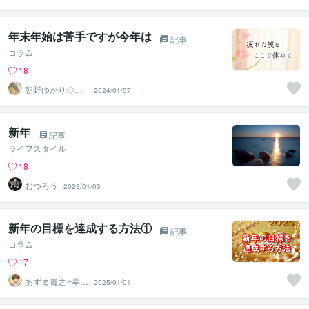
藤愛
年末年始は苦手ですが今年は
記事
コラム
18
朝野ゆかり◇癒
2024/01/07
しの部屋
新年
記事
ライフスタイル
18
むつろう
2023/01/03
新年の目標を達成する方法①
記事
コラム
17
あずま貴之⭐幸せ
2025/01/01
自分軸の生き方
育成コーチ