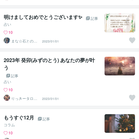
イラストレータ
ー
明けましておめでとうございます✨
記事
占い
10
まな☆石との絆
2023/01/01
を整える占い師
＆セラピスト
2023年 癸卯(みずのとう) あなたの夢が叶
う
記事
占い
10
りっきータロッ
2023/01/01
ト
もうすぐ12月
記事
コラム
10