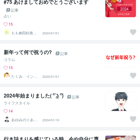
#75 あけましておめでとうございます
記事
占い
15
もも︎✿四柱推命
2024/01/01
鑑定士
新年って何で祝うの?
記事
コラム
15
たくみ インキ
2022/01/01
ャだけどリア充
2024年始まりました( ͡° ͜ʖ ͡°)
記事
ライフスタイル
14
あゆみの☆あな
2024/01/10
たを応援・肯定
し隊
行き詰まりを感じている時、今や自分に専