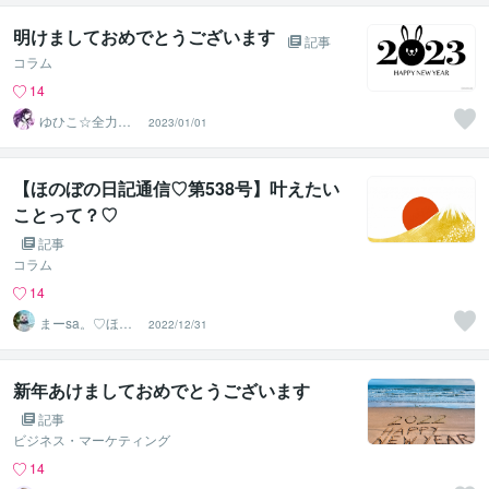
明けましておめでとうございます
記事
コラム
14
ゆひこ☆全力投
2023/01/01
球心全開放サポ
ーター
【ほのぼの日記通信♡第538号】叶えたい
ことって？♡
記事
コラム
14
まーsa。♡ほの
2022/12/31
ぼのブログ毎日
配信♡
新年あけましておめでとうございます
記事
ビジネス・マーケティング
14