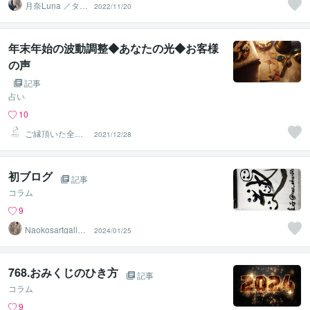
月奈Luna ／タロ
2022/11/20
ット占い師
年末年始の波動調整◆あなたの光◆お客様
の声
記事
占い
10
ご縁頂いた全て
2021/12/28
の方に感謝申し
上げます✨
初ブログ
記事
コラム
9
Naokosartgaller
2024/01/25
y
768.おみくじのひき方
記事
コラム
9