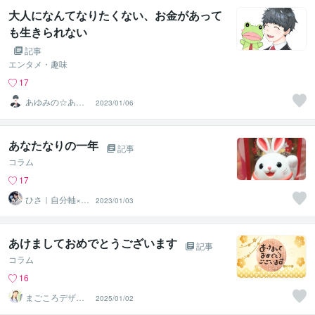
大人になんてなりたくない、お金があって
も生きられない
記事
エンタメ・趣味
17
あゆみの☆あな
2023/01/06
たを応援・肯定
し隊
あなたなりの一年
記事
コラム
17
ひさ｜自分軸×AI
2023/01/03
占い
あけましておめでとうございます
記事
コラム
16
まごころデザイ
2025/01/02
ン