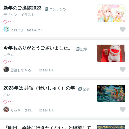
新年のご挨拶2023
コンテンツ
デザイン・イラスト
11
イロハナ
2023/01/01
今年もありがとうございました。
記事
コラム
11
霊視もできる話
2022/12/31
相手❤️UI★うい
2023年は 井宿（せいしゅく）の年
記事
占い
11
りっきータロッ
2022/12/31
ト
「明日、会社に行きたくない」と絶望して