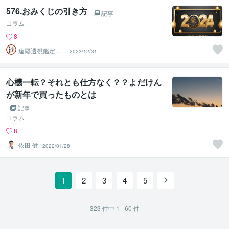
576.おみくじの引き方
記事
コラム
8
遠隔透視鑑定
2023/12/31
師・すずか✡
心機一転？それとも仕方なく？？よだけん
が新年で買ったものとは
記事
コラム
8
依田 健
2022/01/28
1
2
3
4
5
323
件中
1 - 60
件