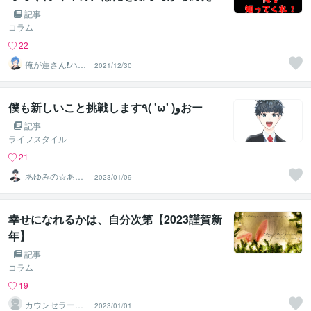
てくれ❗️
記事
コラム
22
俺が蓮さん❗️ハス
2021/12/30
じゃありません
w
僕も新しいこと挑戦します٩( 'ω' )وおー
記事
ライフスタイル
21
あゆみの☆あな
2023/01/09
たを応援・肯定
し隊
幸せになれるかは、自分次第【2023謹賀新
年】
記事
コラム
19
カウンセラー佐
2023/01/01