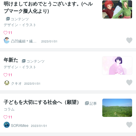
明けましておめでとうございます。(ヘル
プマーク擬人化より)
コンテンツ
デザイン・イラスト
11
凸凹繊細＊繊細
2023/01/01
親子発達親子の
お話相手
年新た
コンテンツ
デザイン・イラスト
11
クキオ
2023/01/01
子どもを大切にする社会へ（願望）
記事
コラム
11
SORAMee
2023/01/01