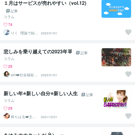
１月はサービスが売れやすい（vol.12)
記事
コラム
74
りく_理論で結果
2023/01/01
を出すサービス
販売
悲しみを乗り越えての2023年🐰
記事
コラム
29
pin❤️社会福祉
2023/01/01
士・精神保健福
祉士
新しい年⭐️新しい自分⭐️新しい人生
記事
コラム
29
柊ちはる❤️主婦
2021/12/31
のお悩み相談Ro
om❤️