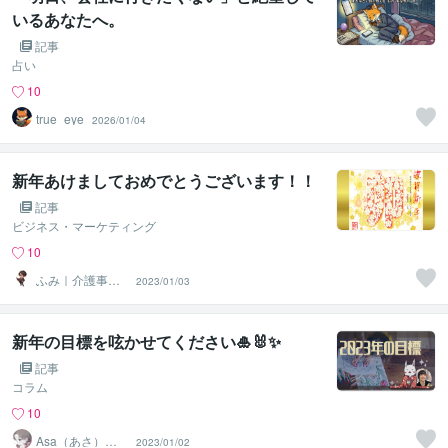
いるあなたへ。
記事
占い
10
true_eye
2026/01/04
新年あけましておめでとうございます！！
記事
ビジネス・マーケティング
10
ふみ｜介護事業
2023/01/03
経営者が行うコ
ンサル
新年の目標を呟かせてください🎍🐰✨
記事
コラム
10
Asa（あさ）｜
2023/01/02