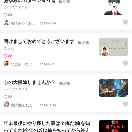
あゆみののターン٩( ᐛ )و
記事
ライフスタイル
23
あゆみの☆あな
2023/01/06
たを応援・肯定
し隊
明けましておめでとうございます
記事
コラム
22
なごみーな♡癒
2026/01/01
し系心のサポー
ター
心の大掃除しませんか？
記事
ライフスタイル
22
廉清生織 れんせ
2024/12/30
い さき
年末最後にやり残した事は？俺だ❗️俺を知
ってくれ❗️今年の〆は俺を知ってから終え