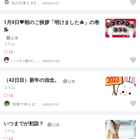
光の仕事人＠SA
2022/01/01
CHIKO
1月9日💖朝のご挨拶「明けました🎍」の巻
📝
記事
コラム
13
いつき⭐️癒やし声
2025/01/08
のお話相手
（42日目）新年の信念。
記事
コラム
13
“実務で使える”改
2023/01/01
善パートナー／
かめきち
いつまでが初詣？
記事
コラム
13