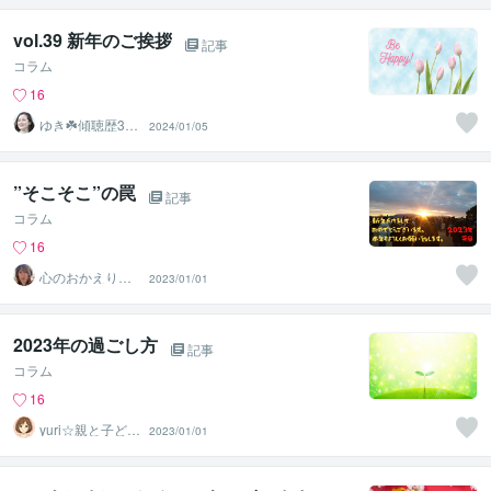
vol.39 新年のご挨拶
記事
コラム
16
ゆき☘️傾聴歴30
2024/01/05
年☘️愛情溢れる
相談員
”そこそこ”の罠
記事
コラム
16
心のおかえり
2023/01/01
花恩
2023年の過ごし方
記事
コラム
16
yuri☆親と子ども
2023/01/01
のカウンセラー