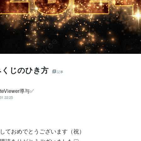
おみくじのひき方
記事
teViewer導与✅
31 22:25
しておめでとうございます（祝）