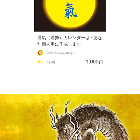
運氣（運勢）カレンダーは✅あな
た個人用に作成します
RemoteViewer導与✅
1,000
5.0
円
(58)