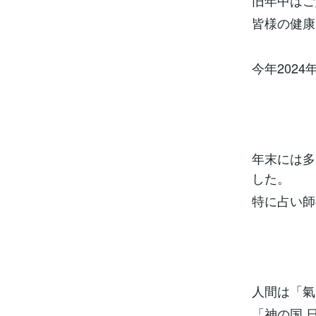
旧年中はご
皆様の健康
今年202
年末には多
した。
特に占い師
人間は「氣
「神の国 