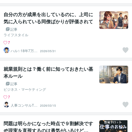
自分の方が成果を出しているのに、上司に
気に入られている同僚ばかりが評価されて
悔しいあなたへ
記事
ライフスタイル
7
ハル✨18年7万人
2026/05/31
以上の実績×書籍
著者
就業規則とは？働く前に知っておきたい基
本ルール
記事
ビジネス・マーケティング
7
人事コンサルTak
2026/03/15
a
問題は明らかになった時点で９割解決です
🌱現実を直視するのは勇気がいるけど…