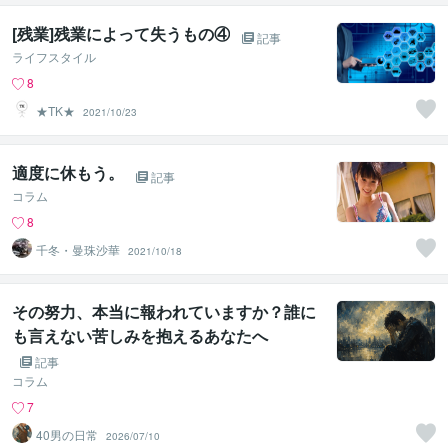
[残業]残業によって失うもの④
記事
ライフスタイル
8
★TK★
2021/10/23
適度に休もう。
記事
コラム
8
千冬・曼珠沙華
2021/10/18
その努力、本当に報われていますか？誰に
も言えない苦しみを抱えるあなたへ
記事
コラム
7
40男の日常
2026/07/10