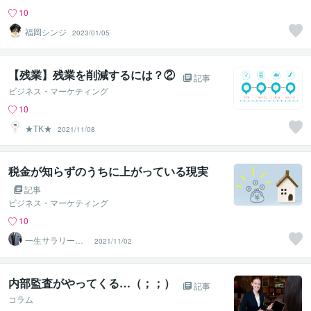
10
福岡シンジ
2023/01/05
【残業】残業を削減するには？②
記事
ビジネス・マーケティング
10
★TK★
2021/11/08
税金が知らずのうちに上がっている現実
記事
ビジネス・マーケティング
10
一生サラリーマ
2021/11/02
ン
内部監査がやってくる…（；；）
記事
コラム