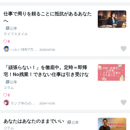
仕事で周りを頼ることに抵抗があるあなた
へ
記事
ライフスタイル
6
ハル✨18年7万人
2026/05/06
以上の実績×書籍
著者
「頑張らない！」を徹底中。定時＝即帰
宅！No残業！できない仕事は引き受けな
い！
記事
コラム
6
ランプ＠心のお
2024/10/30
悩み解決専門家
あなたはあなたのままでいい
記事
コラム