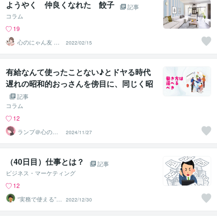
ようやく 仲良くなれた 餃子
記事
コラム
19
心のにゃん友 ゆ
2022/02/15
かこ【うつ・復
縁相談】
有給なんて使ったことない♪とドヤる時代
遅れの昭和的おっさんを傍目に、同じく昭
和生まれの私が思う令和的思想。
記事
コラム
12
ランプ＠心のお
2024/11/27
悩み解決専門家
（40日目）仕事とは？
記事
ビジネス・マーケティング
12
“実務で使える”改
2022/12/30
善パートナー／
かめきち