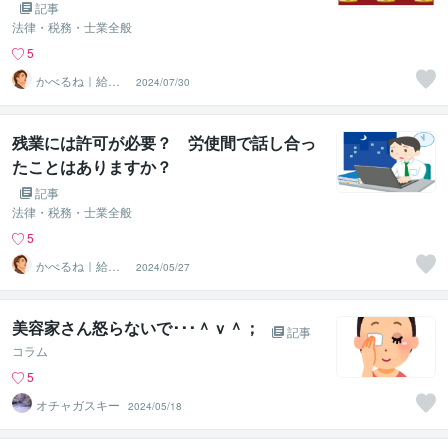
記事
法律・税務・士業全般
5
かべるね｜給与
2024/07/30
計算代行（相談
可・安心）
残業には許可が必要？ 労使間で話し合っ
たことはありますか？
記事
法律・税務・士業全般
5
かべるね｜給与
2024/05/27
計算代行（相談
可・安心）
美容家さん怒らないで･･･＾ｖ＾；
記事
コラム
5
オチャガスキー
2024/05/18