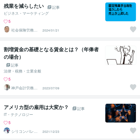
残業を減らしたい
記事
ビジネス・マーケティング
5
社会保険労務
2024/01/21
士 林智之
割増賃金の基礎となる賃金とは？（年俸者
の場合）
記事
法律・税務・士業全般
5
神戸会計労務管
2023/07/09
理事務所
アメリカ型の雇用は大変か？
記事
IT・テクノロジー
5
シリコンバレー
2021/12/23
スーパーウエア