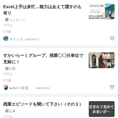
Excel上手は多忙…能力はあえて隠すのも
有り
コンテンツ
コラム
12
水卜 ヒロ
2022/06/17
すかいらーくグループ、残業〇〇分単位で
支給に！
記事
コラム
12
☯易占の星運河
2022/06/14
☯
残業エピソードを聞いて下さい（その２）
記事
コラム