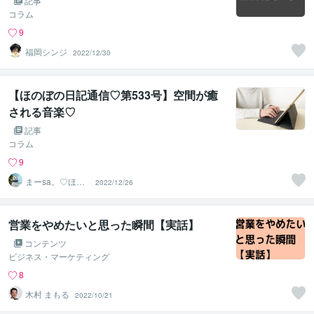
記事
コラム
9
福岡シンジ
2022/12/30
【ほのぼの日記通信♡第533号】空間が癒
される音楽♡
記事
コラム
9
まーsa。♡ほの
2022/12/26
ぼのブログ毎日
配信♡
営業をやめたいと思った瞬間【実話】
コンテンツ
ビジネス・マーケティング
8
木村 まもる
2022/10/21