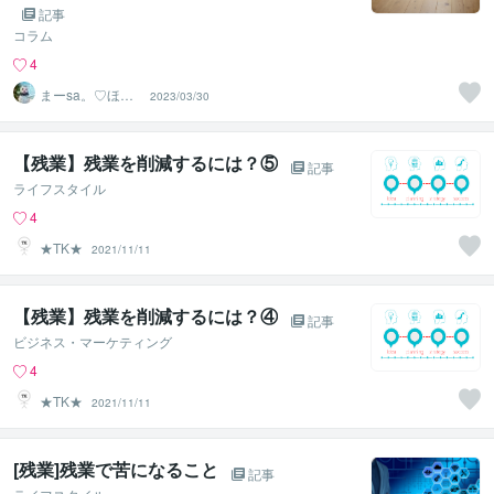
記事
コラム
4
まーsa。♡ほの
2023/03/30
ぼのブログ毎日
配信♡
【残業】残業を削減するには？⑤
記事
ライフスタイル
4
★TK★
2021/11/11
【残業】残業を削減するには？④
記事
ビジネス・マーケティング
4
★TK★
2021/11/11
[残業]残業で苦になること
記事