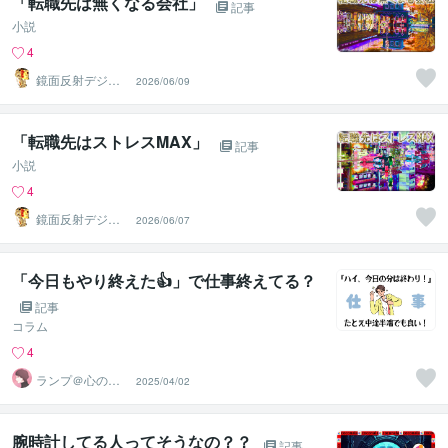
「転職先は無くなる会社」
記事
小説
4
鏡面反射デジタ
2026/06/09
ルアート製作所
（鈴木穣）
「転職先はストレスMAX」
記事
小説
4
鏡面反射デジタ
2026/06/07
ルアート製作所
（鈴木穣）
「今日もやり終えた👍」で仕事終えてる？
記事
コラム
4
ランプ＠心のお
2025/04/02
悩み解決専門家
腕時計してる人ってそうなの？？
記事