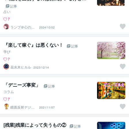
記事
占い
7
ランプ＠心のお
2024/10/02
悩み解決専門家
『楽して稼ぐ』は悪くない！
記事
学び
7
花水木ヒカル
2023/12/14
「デニーズ事変」
記事
コラム
7
鏡面反射デジタ
2021/11/07
ルアート製作所
（鈴木穣）
[残業]残業によって失うもの②
記事