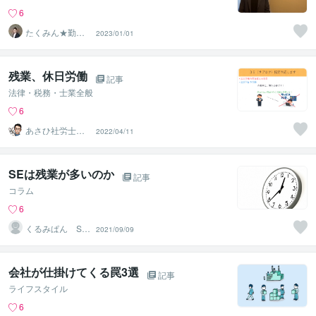
6
たくみん★勤労
2023/01/01
学生
残業、休日労働
記事
法律・税務・士業全般
6
あさひ社労士オ
2022/04/11
フィス
SEは残業が多いのか
記事
コラム
6
くるみぱん SE
2021/09/09
歴10年の専業主
婦
会社が仕掛けてくる罠3選
記事
ライフスタイル
6