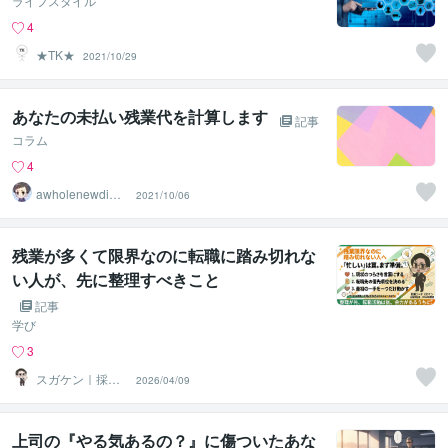
ライフスタイル
4
★TK★
2021/10/29
あなたの未払い残業代を計算します
記事
コラム
4
awholenewdime
2021/10/06
nsion
残業が多くて限界なのに転職に踏み切れな
い人が、先に整理すべきこと
記事
学び
3
スガケン｜採用
2026/04/09
者の心をがっち
り掴む転職術
上司の『やる気あるの？』に傷ついたあな