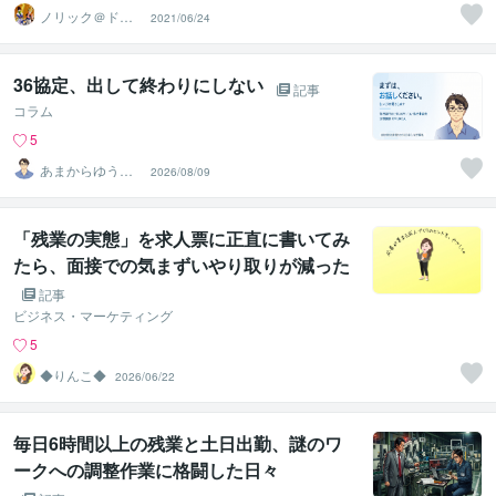
ノリック＠ドッ
2021/06/24
カンプレイヤー
36協定、出して終わりにしない
記事
コラム
5
あまからゆうじ
2026/08/09
らい
「残業の実態」を求人票に正直に書いてみ
たら、面接での気まずいやり取りが減った
話
記事
ビジネス・マーケティング
5
◆りんこ◆
2026/06/22
毎日6時間以上の残業と土日出勤、謎のワ
ークへの調整作業に格闘した日々