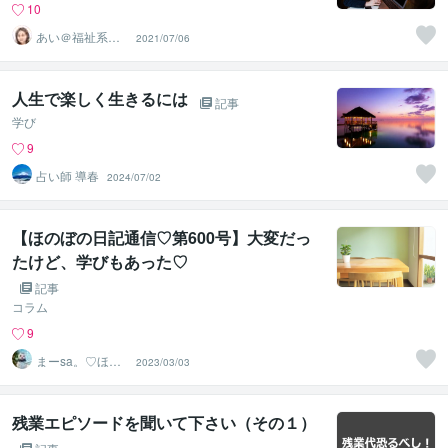
10
あい＠福祉系臨
2021/07/06
床心理士・公認
心理師
人生で楽しく生きるには
記事
学び
9
占い師 導春
2024/07/02
【ほのぼの日記通信♡第600号】大変だっ
たけど、学びもあった♡
記事
コラム
9
まーsa。♡ほの
2023/03/03
ぼのブログ毎日
配信♡
残業エピソードを聞いて下さい（その１）