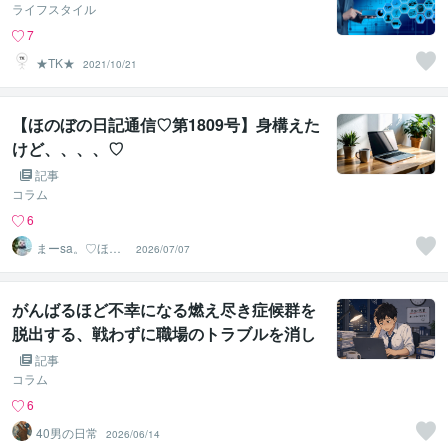
ライフスタイル
7
★TK★
2021/10/21
【ほのぼの日記通信♡第1809号】身構えた
けど、、、、♡
記事
コラム
6
まーsa。♡ほの
2026/07/07
ぼのブログ毎日
配信♡
がんばるほど不幸になる燃え尽き症候群を
脱出する、戦わずに職場のトラブルを消し
去る技術
記事
コラム
6
40男の日常
2026/06/14