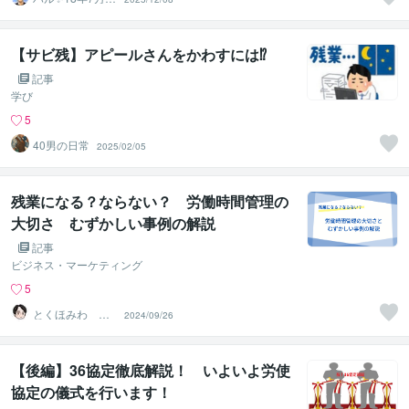
以上の実績×書籍
著者
【サビ残】アピールさんをかわすには⁉️
記事
学び
5
40男の日常
2025/02/05
残業になる？ならない？ 労働時間管理の
大切さ むずかしい事例の解説
記事
ビジネス・マーケティング
5
とくほみわ 人
2024/09/26
事歴20年以上の
社労士
【後編】36協定徹底解説！ いよいよ労使
協定の儀式を行います！