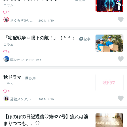
コラム
4
さくらぎ☕りょ
2024/11/30
う⛎癒やし電話
相談サロン
「宅配戦争～眼下の敵！」（＾＾；
記事
コラム
4
李レオン
2024/01/14
秋ドラマ
記事
コラム
4
受験メンタルト
2023/11/10
レーナー イロ
ハル
【ほのぼの日記通信♡第627号】疲れは溜
まりつつも、、♡