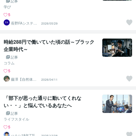
記事
学び
5
長野FAシステム
2026/05/29
設計
時給288円で働いていた頃の話～ブラック
企業時代～
記事
コラム
5
藤澤【自然体キ
2026/04/11
ャリアラボ代
表】
「部下が思った通りに動いてくれな
い・・」と悩んでいるあなたへ
記事
ライフスタイル
5
ハル✨18年7万人
2025/12/08