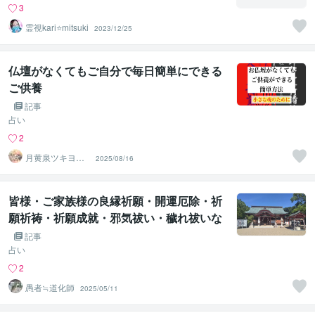
3
霊視kari⭐️mitsuki
2023/12/25
仏壇がなくてもご自分で毎日簡単にできる
ご供養
記事
占い
2
月黄泉ツキヨミ
2025/08/16
《禁断速攻霊
視》
皆様・ご家族様の良縁祈願・開運厄除・祈
願祈祷・祈願成就・邪気祓い・穢れ祓いな
どにご利用ください。祝詞・言霊の悪用は
記事
決してしないで下さい。お願いします
占い
2
愚者≒道化師
2025/05/11