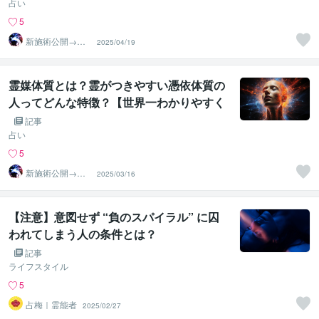
占い
5
新施術公開→≪
2025/04/19
相手意識強制変
化≫◆星桜龍
霊媒体質とは？霊がつきやすい憑依体質の
人ってどんな特徴？【世界一わかりやすく
徹底解説】
記事
占い
5
新施術公開→≪
2025/03/16
相手意識強制変
化≫◆星桜龍
【注意】意図せず “負のスパイラル” に囚
われてしまう人の条件とは？
記事
ライフスタイル
5
占梅｜霊能者
2025/02/27