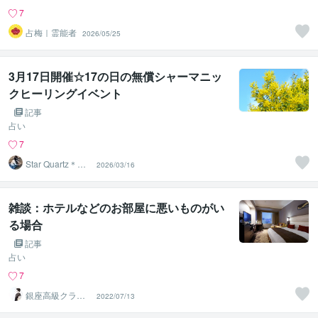
7
占梅｜霊能者
2026/05/25
3月17日開催☆17の日の無償シャーマニッ
クヒーリングイベント
記事
占い
7
Star Quartz＊ス
2026/03/16
タークォーツ
雑談：ホテルなどのお部屋に悪いものがい
る場合
記事
占い
7
銀座高級クラブ
2022/07/13
のママ さくら