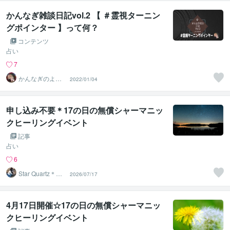
かんなぎ雑談日記vol.2 【 ＃霊視ターニン
グポインター 】って何？
コンテンツ
占い
7
かんなぎのよろ
2022/01/04
ず相談処 琉球ユ
タの家系
申し込み不要＊17の日の無償シャーマニッ
クヒーリングイベント
記事
占い
6
Star Quartz＊ス
2026/07/17
タークォーツ
4月17日開催☆17の日の無償シャーマニッ
クヒーリングイベント