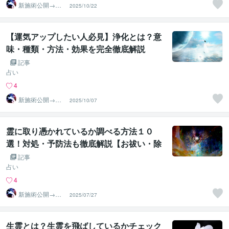
新施術公開→≪
2025/10/22
相手意識強制変
化≫◆星桜龍
【運気アップしたい人必見】浄化とは？意
味・種類・方法・効果を完全徹底解説
記事
占い
4
新施術公開→≪
2025/10/07
相手意識強制変
化≫◆星桜龍
霊に取り憑かれているか調べる方法１０
選！対処・予防法も徹底解説【お祓い・除
霊・浄霊・霊障】
記事
占い
4
新施術公開→≪
2025/07/27
相手意識強制変
化≫◆星桜龍
生霊とは？生霊を飛ばしているかチェック