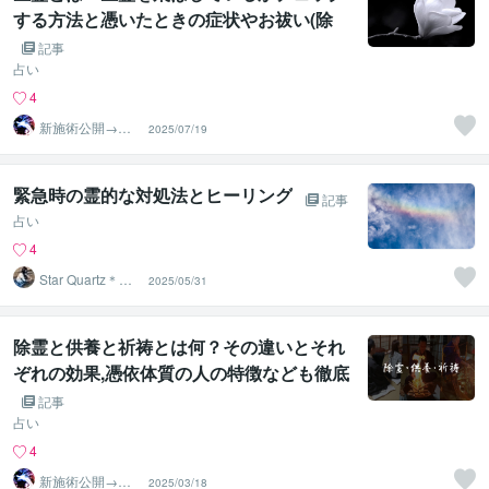
する方法と憑いたときの症状やお祓い(除
霊)や生霊返しのやり方を徹底解説
記事
占い
4
新施術公開→≪
2025/07/19
相手意識強制変
化≫◆星桜龍
緊急時の霊的な対処法とヒーリング
記事
占い
4
Star Quartz＊ス
2025/05/31
タークォーツ
除霊と供養と祈祷とは何？その違いとそれ
ぞれの効果,憑依体質の人の特徴なども徹底
解説
記事
占い
4
新施術公開→≪
2025/03/18