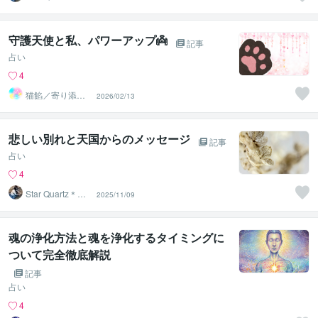
タークォーツ
守護天使と私、パワーアップ👼
記事
占い
4
猫餡／寄り添う
2026/02/13
守護霊さんから
のメッセージ
悲しい別れと天国からのメッセージ
記事
占い
4
Star Quartz＊ス
2025/11/09
タークォーツ
魂の浄化方法と魂を浄化するタイミングに
ついて完全徹底解説
記事
占い
4