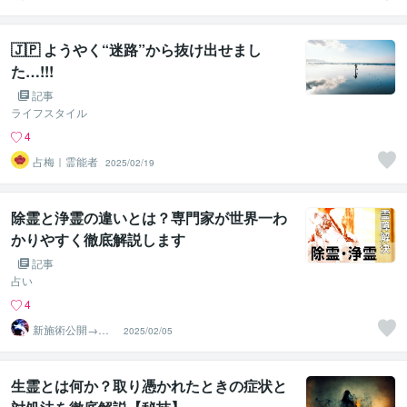
相手意識強制変
化≫◆星桜龍
🇯🇵 ようやく“迷路”から抜け出せまし
た…!!!
記事
ライフスタイル
4
占梅｜霊能者
2025/02/19
除霊と浄霊の違いとは？専門家が世界一わ
かりやすく徹底解説します
記事
占い
4
新施術公開→≪
2025/02/05
相手意識強制変
化≫◆星桜龍
生霊とは何か？取り憑かれたときの症状と