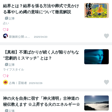
結界とは？結界を張る方法や葬式で見かけ
る幕やしめ縄の意味について徹底解説
記事
占い
2
新施術公開→≪
2025/04/20
相手意識強制変
化≫◆星桜龍
【真相】不運ばかりが続く人が陥りがちな
“悲劇的ミスマッチ” とは？
記事
ライフスタイル
2
占梅｜霊能者
2025/02/26
神の火を自身に宿す「神火清明」古神道の
秘伝教えます ☆上昇する火のエネルギー☆
神の火をお借りする秘儀☆
記事