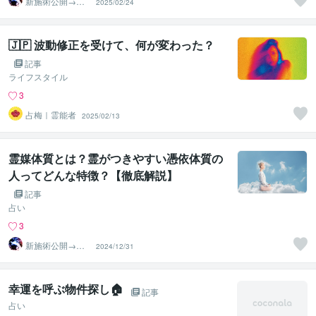
新施術公開→≪
2025/02/24
相手意識強制変
化≫◆星桜龍
🇯🇵 波動修正を受けて、何が変わった？
記事
ライフスタイル
3
占梅｜霊能者
2025/02/13
霊媒体質とは？霊がつきやすい憑依体質の
人ってどんな特徴？【徹底解説】
記事
占い
3
新施術公開→≪
2024/12/31
相手意識強制変
化≫◆星桜龍
幸運を呼ぶ物件探し🏠
記事
占い