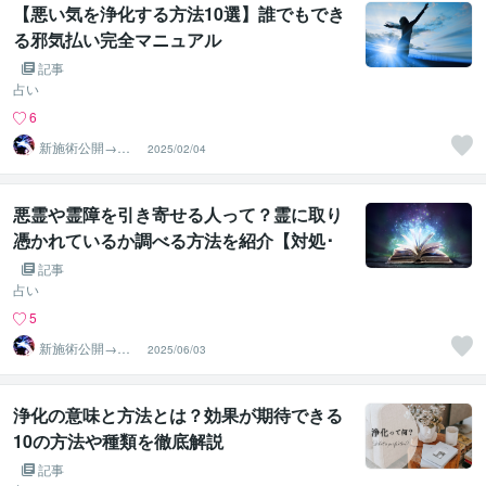
【悪い気を浄化する方法10選】誰でもでき
る邪気払い完全マニュアル
記事
占い
6
新施術公開→≪
2025/02/04
相手意識強制変
化≫◆星桜龍
悪霊や霊障を引き寄せる人って？霊に取り
憑かれているか調べる方法を紹介【対処･
予防法も徹底完全解説】
記事
占い
5
新施術公開→≪
2025/06/03
相手意識強制変
化≫◆星桜龍
浄化の意味と方法とは？効果が期待できる
10の方法や種類を徹底解説
記事