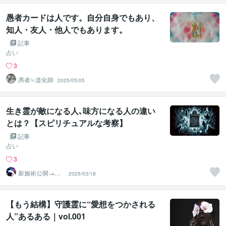
愚者カードは人です。自分自身でもあり、
知人・友人・他人でもあります。
記事
占い
3
愚者≒道化師
2025/05/05
生き霊が敵になる人､味方になる人の違い
とは？【スピリチュアルな考察】
記事
占い
3
新施術公開→≪
2025/03/18
相手意識強制変
化≫◆星桜龍
【もう結構】守護霊に“愛想をつかされる
人”あるある｜vol.001