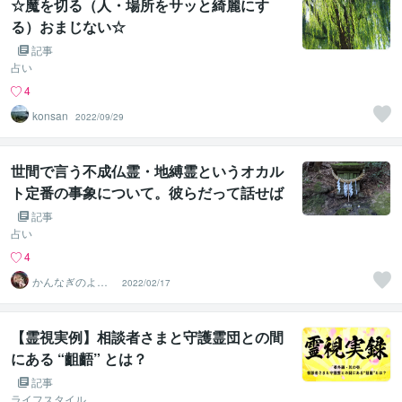
☆魔を切る（人・場所をサッと綺麗にす
る）おまじない☆
記事
占い
4
konsan
2022/09/29
世間で言う不成仏霊・地縛霊というオカル
ト定番の事象について。彼らだって話せば
分かる。
記事
占い
4
かんなぎのよろ
2022/02/17
ず相談処 琉球ユ
タの家系
【霊視実例】相談者さまと守護霊団との間
にある “齟齬” とは？
記事
ライフスタイル