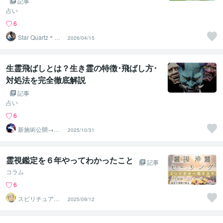
記事
占い
6
Star Quartz＊ス
2026/04/15
タークォーツ
生霊飛ばしとは？生き霊の特徴･飛ばし方･
対処法を完全徹底解説
記事
占い
6
新施術公開→≪
2025/10/31
相手意識強制変
化≫◆星桜龍
霊視鑑定を６年やってわかったこと
記事
コラム
6
スピリチュアル
2025/09/12
カウンセラー
神山 純