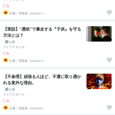
3
占梅｜霊能者
2026/05/11
【実話】“憑依”で暴走する『子供』を守る
方法とは？
記事
ライフスタイル
3
占梅｜霊能者
2025/05/13
【不条理】頑張る人ほど、不運に取り憑か
れる意外な理由。
記事
ライフスタイル
3
占梅｜霊能者
2025/05/07