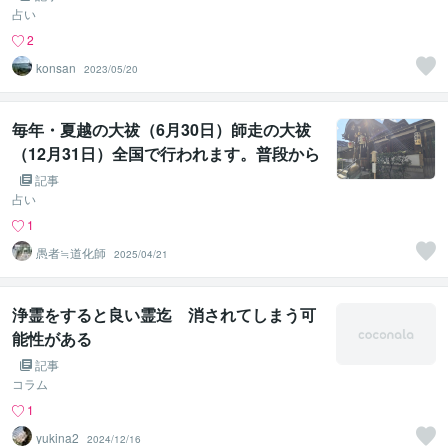
占い
2
konsan
2023/05/20
毎年・夏越の大祓（6月30日）師走の大祓
（12月31日）全国で行われます。普段から
でも、ご自身・ご家族様の祈願祈祷・祈願
記事
成就・開運厄除・安全祈願・邪気・穢れ祓
占い
いに、ご使用ください。
1
愚者≒道化師
2025/04/21
浄霊をすると良い霊迄 消されてしまう可
能性がある
記事
コラム
1
yukina2
2024/12/16