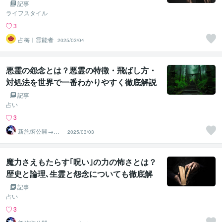
記事
ライフスタイル
3
占梅｜霊能者
2025/03/04
悪霊の怨念とは？悪霊の特徴・飛ばし方・
対処法を世界で一番わかりやすく徹底解説
記事
占い
3
新施術公開→≪
2025/03/03
相手意識強制変
化≫◆星桜龍
魔力さえもたらす｢呪い｣の力の怖さとは？
歴史と論理､生霊と怨念についても徹底解
説
記事
占い
3