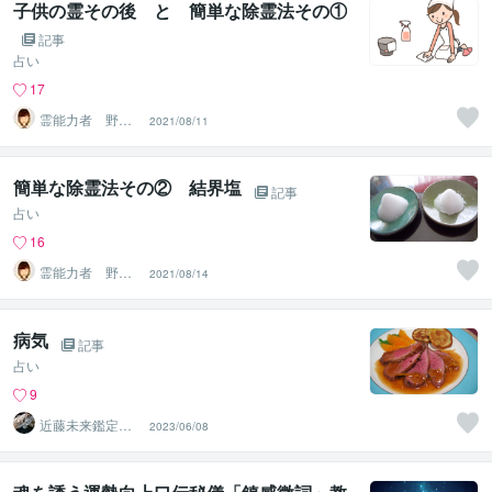
子供の霊その後 と 簡単な除霊法その①
記事
占い
17
霊能力者 野神
2021/08/11
董子（とうこ）
簡単な除霊法その② 結界塩
記事
占い
16
霊能力者 野神
2021/08/14
董子（とうこ）
病気
記事
占い
9
近藤未来鑑定
2023/06/08
近藤 光 【移転
済】