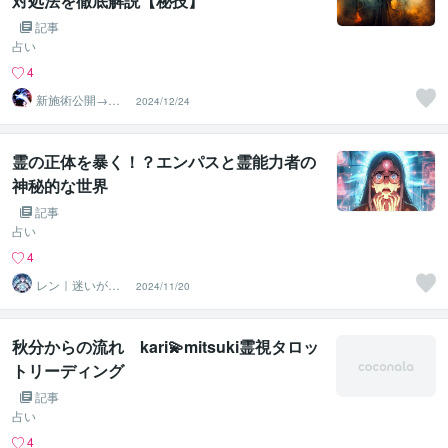
対処法を徹底解説【秘技】
記事
占い
4
新施術公開→≪
2024/12/24
相手意識強制変
化≫◆星桜龍
霊の正体を暴く！？エンパスと霊能力者の
神秘的な世界
記事
占い
4
レン｜迷いが自
2024/11/20
信に変わる魂の
守護霊鑑定
秋分からの流れ kari💫mitsuki霊視タロッ
トリーディング
記事
占い
4