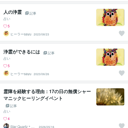
人の浄霊
記事
占い
5
ヒーラーsayu
2023/08/23
浄霊ができるには
記事
占い
5
ヒーラーsayu
2023/06/26
霊障を経験する理由：17の日の無償シャー
マニックヒーリングイベント
記事
占い
4
Star Quartz＊ス
2026/05/16