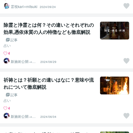
霊視kari⭐️mitsuki
2024/09/24
除霊と浄霊とは何？その違いとそれぞれの
効果,憑依体質の人の特徴なども徹底解説
記事
占い
4
新施術公開→≪
2024/08/29
相手意識強制変
化≫◆星桜龍
祈祷とは？祈願との違いはなに？意味や流
れについて徹底解説
記事
占い
4
新施術公開→≪
2024/06/04
相手意識強制変
化≫◆星桜龍