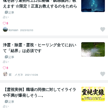
魂を誘う運勢向上口伝秘儀「鎮感微詞」教
えます ☆限定！正直お教えするのをためら
う力の秘儀です・・☆
記事
占い
8
konsan
2023/02/03
浄霊・除霊・霊視・ヒーリング全てにおい
て「結界」は必須です
記事
占い
8
紫 メガネ
2021/10/26
【霊視実例】職場の同僚に対してイライラ
や不満が爆発しそう…。
記事
占い