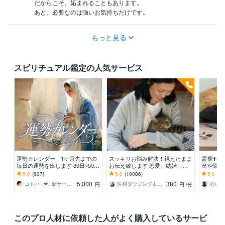
だからこそ、妬まれることもあります。

あと、必要なのは強いお気持ちだけです。
もっと見る
スピリチュアル鑑定の人気サービス
運勢カレンダー｜1ヶ月先までの
スッキリお悩み解決！視えたまま
霊視➕霊
毎日の運勢を出します 30日×500
お伝え致します 恋愛、結婚、人
況や悩み
字のおよそ1万5千文字で細かく詳
間関係、仕事、人生、ペットの気
末裔 |プ
5.0
(607)
5.0
(10086)
5.0
(66
細に記します
持ち等◎祈願付き
や未来を
5,000
380
コトハ ⸜❤︎⸝ 新サービス提供開始✨️
佐和ダウジング＆スピリットメンター
のりか
円
円
/分
このプロ人材に依頼した人がよく購入しているサービ