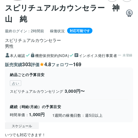
スピリチュアルカウンセラー 神
山 純
最終ログイン：
2時間前
稼働状況
対応可能です
スピリチュアルカウンセラー
男性
本人確認
機密保持契約(NDA)
インボイス発行事業者
未登録
303
4.8
169
販売実績
評価
フォロワー
納品ごとの予算目安
占い
3,000円〜
スピリチュアルカウンセリング
継続（時給/月給）の予算目安
1,000円
時間単価：
1週間の稼働日数：
週5日以上
スケジュール
いつでも対応できます！