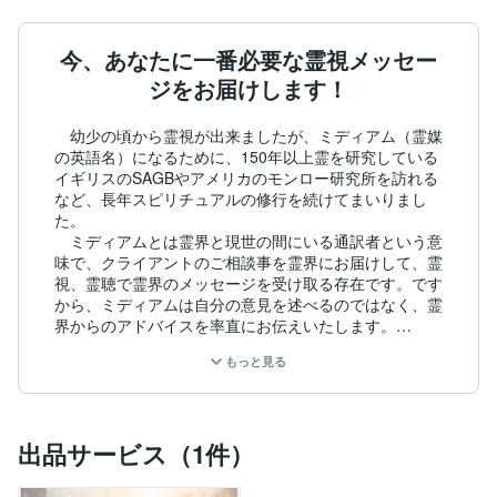
今、あなたに一番必要な霊視メッセー
ジをお届けします！
　幼少の頃から霊視が出来ましたが、ミディアム（霊媒
の英語名）になるために、150年以上霊を研究している
イギリスのSAGBやアメリカのモンロー研究所を訪れる
など、長年スピリチュアルの修行を続けてまいりまし
た。

　ミディアムとは霊界と現世の間にいる通訳者という意
味で、クライアントのご相談事を霊界にお届けして、霊
視、霊聴で霊界のメッセージを受け取る存在です。です
から、ミディアムは自分の意見を述べるのではなく、霊
界からのアドバイスを率直にお伝えいたします。

もっと見る
　長年の修行の証として、著名なスピリチュアルカウン
セラーの正木りさ先生のスピリチュアルカウンセラー認
定書もいただいております。

　アイイス（国際スピリチュアリズム協会）やIARP
出品サービス（1件）
（本山　博　クンダリーニヨガ道場）でも修行いたしま
した。

（詳細は経歴欄をご覧ください）
