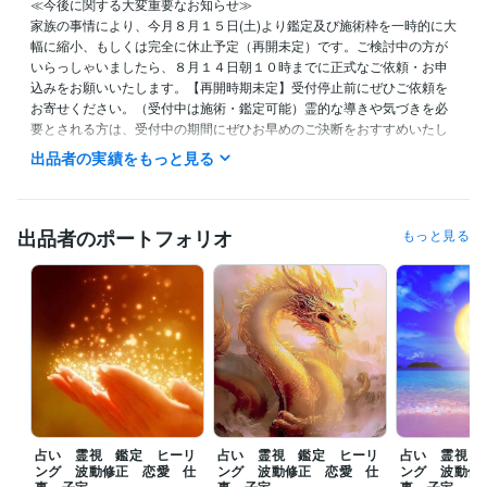
≪今後に関する大変重要なお知らせ≫

家族の事情により、今月８月１５日(土)より鑑定及び施術枠を一時的に大
幅に縮小、もしくは完全に休止予定（再開未定）です。ご検討中の方が
いらっしゃいましたら、８月１４日朝１０時までに正式なご依頼・お申
込みをお願いいたします。【再開時期未定】受付停止前にぜひご依頼を
お寄せください。（受付中は施術・鑑定可能）霊的な導きや気づきを必
要とされる方は、受付中の期間にぜひお早めのご決断をおすすめいたし
ます。

出品者の実績をもっと見る
━

朝１１時から１８時まで、ご対応可能になります。

出品者のポートフォリオ
もっと見る
✿ご依頼から２４時間以内《翌日》を目安に鑑定及び施術結果をお伝え
させていただきます。

✿当日中など、お急ぎの方は、【特急便】オプションの追加をお願いし
ます。

第一最優先で鑑定及び施術をさせていただきます。

ぜひご気軽にご依頼、貴重なるご縁をいただけますと幸いです。

━━

占い 霊視 鑑定 ヒーリ
占い 霊視 鑑定 ヒーリ
占い 霊視 
たくさんの評価コメントをいただきありがとうございます。前向きなお
ング 波動修正 恋愛 仕
ング 波動修正 恋愛 仕
ング 波動修
気持ちや決意を記載された方、温かいメッセージを記載して下さった方