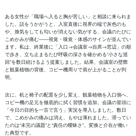
ある女性が「職場へ入ると胸が苦しい」と相談に来られま
した。話をうかがうと、入室直後に視界の端で灰色のも
や、換気をしても匂いが消えない気がする、会議のたびに
こめかみが痛む――視覚・嗅覚・体感のサインが並んでい
ます。私は、終業後に「入口→会議室→自席→窓辺」の順
で歩き、立ち止まるたび呼吸の深さを確かめる“小さな巡
回”を数日続けるよう提案しました。結果、会議室の壁際
と観葉植物の背後、コピー機周りで肩が上がることが判
明。
次に、机と椅子の配置を少し変え、観葉植物を入口側へ、
コピー機の足元を徹底的に拭く習慣を追加。会議の冒頭に
「今日の目的を一言で言う」実況を導入しました。数日
で、こめかみの痛みは消え、もやは薄れました。滞ってい
たのは“未完の議題”と“責任の曖昧さ”。変換と介在が働い
た典型です。