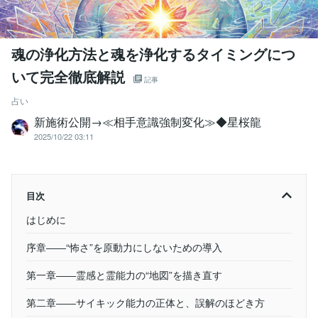
魂の浄化方法と魂を浄化するタイミングにつ
いて完全徹底解説
記事
占い
新施術公開→≪相手意識強制変化≫◆星桜龍
2025/10/22 03:11
目次
はじめに
序章――“怖さ”を原動力にしないための導入
第一章――霊感と霊能力の“地図”を描き直す
第二章――サイキック能力の正体と、誤解のほどき方