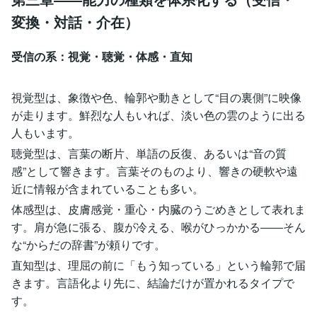
変換・対話・介在）
受信の系：視覚・聴覚・体感・直知
視覚型は、象徴や色、輪郭や動きとして“目の裏側”に映像
が走ります。鮮烈な人もいれば、淡い色の雲のように出る
人もいます。
聴覚型は、言葉の断片、単語の反復、あるいは“音の質
感”として響きます。言葉そのものより、響きの硬軟や遠
近に情報が含まれていることも多い。
体感型は、皮膚感覚・重心・内臓のうごめきとして表れま
す。肩が急に張る、腹が冷える、喉がひっかかる――そん
な“からだの辞書”が頼りです。
直知型は、理屈の前に「もう知っている」という輪郭で届
きます。言語化より先に、結論だけが置かれるタイプで
す。