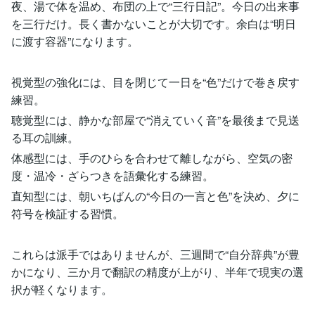
夜、湯で体を温め、布団の上で“三行日記”。今日の出来事
を三行だけ。長く書かないことが大切です。余白は“明日
に渡す容器”になります。
視覚型の強化には、目を閉じて一日を“色”だけで巻き戻す
練習。
聴覚型には、静かな部屋で“消えていく音”を最後まで見送
る耳の訓練。
体感型には、手のひらを合わせて離しながら、空気の密
度・温冷・ざらつきを語彙化する練習。
直知型には、朝いちばんの“今日の一言と色”を決め、夕に
符号を検証する習慣。
これらは派手ではありませんが、三週間で“自分辞典”が豊
かになり、三か月で翻訳の精度が上がり、半年で現実の選
択が軽くなります。