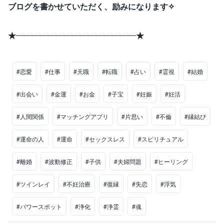
ブログを書かせていただく、励みになります✧
★┈┈┈┈┈┈┈┈┈┈┈┈┈┈┈★
#恋愛
#仕事
#天職
#転職
#占い
#霊視
#結婚
#出会い
#金運
#お金
#子宝
#妊娠
#妊活
#人間関係
#マッチングアプリ
#片思い
#不倫
#縁結び
#運命の人
#運命
#セックスレス
#スピリチュアル
#離婚
#波動修正
#子供
#夫婦問題
#ヒーリング
#ツインレイ
#不妊治療
#復縁
#失恋
#浮気
#パワースポット
#浄化
#浄霊
#魂