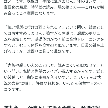
はノーです。映像は一手段に過ぎません。体のセンサー、
言語化の精度、時間差の読み、場の整え方――これらが噛
み合ってこそ実用になります。
「強い場所に行けば鍛えられる？」という問い。結論とし
てはおすすめしません。強すぎる刺激は、感度のボリュー
ムを破壊します。基礎体力がつく前に高地トレーニングを
すると、むしろ体調を崩すのと似ています。日常の質を上
げるほうが、遠回りに見えて最短です。
「家族や親しい人のことほど、読みにくいのはなぜ？」と
いう問い。私情と願望のノイズが混入するからです。近し
い関係ほど、翻訳に主観が入りやすい。こういう時は“実
況の言葉”に徹し、評価や解釈を、いったん保留するのが
コツです。
第九章――仕事として扱う倫理と、矜持の設