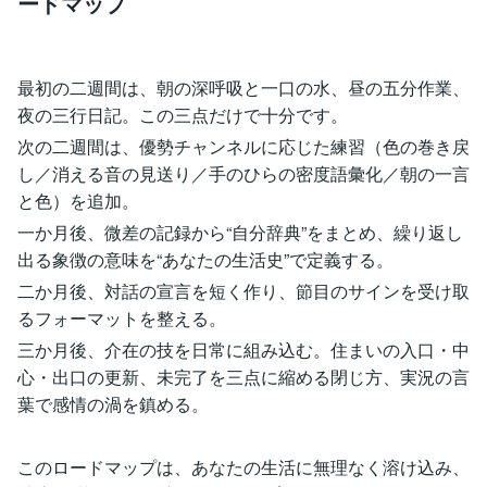
ードマップ
最初の二週間は、朝の深呼吸と一口の水、昼の五分作業、
夜の三行日記。この三点だけで十分です。
次の二週間は、優勢チャンネルに応じた練習（色の巻き戻
し／消える音の見送り／手のひらの密度語彙化／朝の一言
と色）を追加。
一か月後、微差の記録から“自分辞典”をまとめ、繰り返し
出る象徴の意味を“あなたの生活史”で定義する。
二か月後、対話の宣言を短く作り、節目のサインを受け取
るフォーマットを整える。
三か月後、介在の技を日常に組み込む。住まいの入口・中
心・出口の更新、未完了を三点に縮める閉じ方、実況の言
葉で感情の渦を鎮める。
このロードマップは、あなたの生活に無理なく溶け込み、