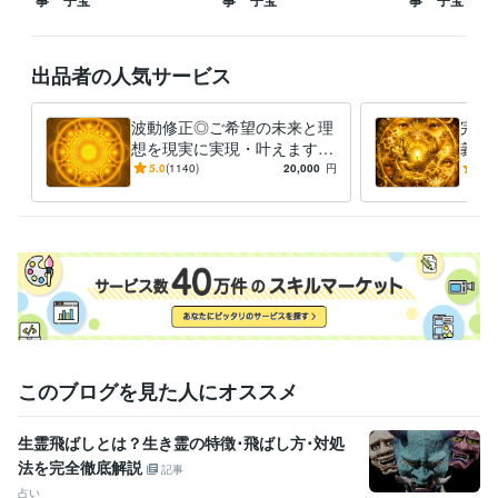
事 子宝
事 子宝
事 子宝
が、１日も早く理想の現実実現を迎えられるように定期的にご支援をし
ています。焦らず一歩ずつ前進されて下さい。全力でご助言をさせてい
ただき、末長くサポートさせていただきます。

出品者の人気サービス
✿コンテンツマーケットやココナラブログを更新しておりますので是非
ご覧になっていただけますと幸いです♪
波動修正◎ご希望の未来と理
完全
想を現実に実現・叶えます
義の
経験職種
【毎月10名様限定】仕事・恋
ライ
5.0
(1140)
20,000
円
5.0
ライフスタイル・その他 / 占い師
経験年数 : 24年
愛・金運・転職・復縁・子
再構
ライフスタイル・その他 / マッサージ師・セラピスト
経験年数 : 21
宝・占い
合神
年
ライフスタイル・その他 / カウンセラー・コーチ
経験年数 : 20年
ライフスタイル・その他 / アドバイザー
経験年数 : 18年
職歴
株式会社ココナラ
2023年4月 ~ 現在
株式会社ココナラ
2023年5月 ~ 現在
株式会社ココナラ
2023年6月 ~ 現在
このブログを見た人にオススメ
株式会社ココナラ
2023年9月 ~ 現在
株式会社ココナラ
2023年12月 ~ 現在
株式会社ココナラ
2024年3月 ~ 現在
生霊飛ばしとは？生き霊の特徴･飛ばし方･対処
株式会社ココナラ
2024年6月 ~ 現在
法を完全徹底解説
記事
株式会社ココナラ
2024年9月 ~ 現在
占い