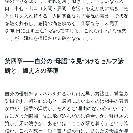
場の滞りをほぐして流れを戻す働きです。住まいなら入
口・中心・出口（玄関・居間・窓辺）を定期的に拭き、光
と香りを入れ替える。人間関係なら「実況の言葉」で状況
を短く共有し、感情の渦を鎮める。仕事なら、未完了
を“明日に渡す三点”へ縮めて閉じる。これらは小さな儀式
ですが、流れを復旧させる確かな技です。
第四章――自分の“母語”を見つけるセルフ診
断と、鍛え方の基礎
自分の優勢チャンネルを知るいちばん早い方法は、微差の
記録です。初対面のあと、最初に思い出すのは相手の表情
か声か、握手の温度か、それとも“理由のない確信”か。部
屋に入った瞬間、先に飛び込んだのは色合いか、静けさの
質か、床の硬さか、あるいは「ここが落ち着く」という確
信か。これを数日、短く書き留めれば、あなたの母語が浮