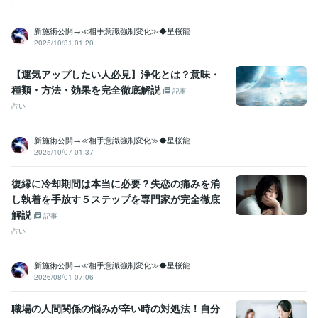
株式会社ココナラ
2024年11月 ~ 現在
株式会社ココナラ
2025年3月 ~ 現在
株式会社ココナラ
2025年6月 ~ 現在
新施術公開→≪相手意識強制変化≫◆星桜龍
2025/10/31 01:20
株式会社ココナラ
2025年9月 ~ 現在
株式会社ココナラ
2026年2月 ~ 現在
株式会社ココナラ
2026年6月 ~ 現在
【運気アップしたい人必見】浄化とは？意味・
種類・方法・効果を完全徹底解説
記事
受賞歴
占い
占い鑑定業が社会に与えるインパクトと経済効果について
運気向上
成就の現実実現 ~波動修正～
よい鑑定・わるい鑑定
波動修正と遠隔
新施術公開→≪相手意識強制変化≫◆星桜龍
ヒーリング
2025/10/07 01:37
資格・検定
認定スピリチュアルカウンセラー
取得年 : 2003年
復縁に冷却期間は本当に必要？失恋の痛みを消
認定レイキヒーラー
取得年 : 2004年
し執着を手放す５ステップを専門家が完全徹底
認定レイキティーチャー
取得年 : 2005年
解説
記事
メンタル心理カウンセラー
取得年 : 2007年
占い
認定心理士
取得年 : 2009年
プログラミング言語・フレームワーク
新施術公開→≪相手意識強制変化≫◆星桜龍
Git:1年
2026/08/01 07:06
ビジネス・クリエイティブツール
職場の人間関係の悩みが辛い時の対処法！自分
Excel:5年
Word:5年