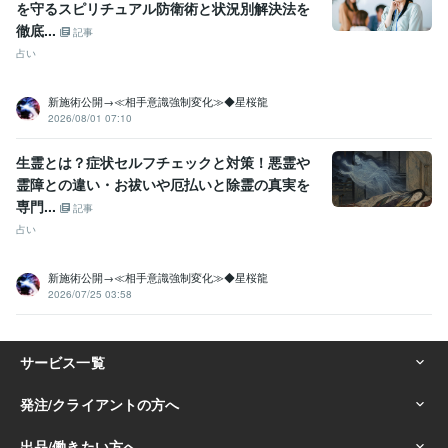
を守るスピリチュアル防衛術と状況別解決法を
徹底...
記事
得意分野
占い
霊視、スピリチュアル、占い鑑定、波動修正
占い
恋愛 復縁 子宝など
不倫 浮気 結婚
仕事 転職 人間関係
金運 就職 健康
子供 家族 未来展開
片思い 出会い 離婚
新施術公開→≪相手意識強制変化≫◆星桜龍
職場 当たる 異性
子宝 妊娠 妊活
宝くじ 運気
2026/08/01 07:10
運命の人 霊視占い
悩み相談・カウンセリング
霊視、スピリチュアル、占い、波動修正
占い
霊視
スピリチュアル
お祓い
波動修正
祈祷
金運
恋愛
生霊とは？症状セルフチェックと対策！悪霊や
仕事占い
ヒーリング
霊障との違い・お祓いや厄払いと除霊の真実を
専門...
語学力
記事
英語
日常会話レベル
占い
新施術公開→≪相手意識強制変化≫◆星桜龍
2026/07/25 03:58