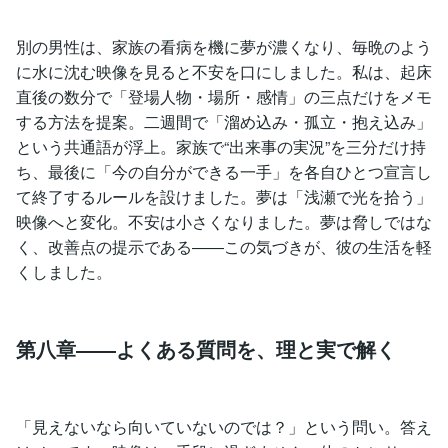
別の男性は、家族の看病を機に夢が濃くなり、毎晩のよう
に水に沈む映像を見ると不安を口にしました。私は、起床
直後の数分で「登場人物・場所・感情」の三点だけをメモ
する方法を提案。二週間で「溜め込み・孤立・抱え込み」
という共通語が浮上。家族で“出来事の実況”を三分だけ持
ち、最後に「今の自分ができる一手」を各自ひとつ宣言し
て終了するルールを設けました。夢は「浅瀬で光を拾う」
映像へと変化。不安は小さくなりました。夢は脅しではな
く、改善点の提示である――この気づきが、彼の生活を軽
くしました。
第八章――よくある質問を、理と実で解く
「見えないなら向いていないのでは？」という問い。答え