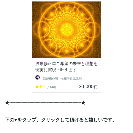
波動修正◎ご希望の未来と理想を
現実に実現・叶えます
新施術公開→≪相手意識強制変化≫◆星桜龍
20,000
5.0
円
(1140)
★┈┈┈┈┈┈┈┈┈┈┈┈┈┈┈★
下の♥をタップ、クリックして頂けると嬉しいです。