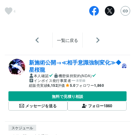
4
一覧に戻る
新施術公開→≪相手意識強制変化≫◆
星桜龍
本人確認
機密保持契約(NDA)
インボイス発行事業者
未登録
総販売実績
6,152
評価
5.0
フォロワー
1,860
無料で見積り相談
メッセージを送る
フォロー
1860
スケジュール