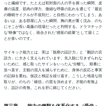
っと繊細です。たとえば初対面の人の手を握った瞬間、皮
膚の温度、筋肉の弾力、微細な呼吸の乱れを通じて「最近
の睡眠サイクルが不規則だ」と自然にわかってしまう。あ
るいは、ある部屋に入った瞬間、胸の奥が重く沈み、のち
にそこが長い葛藤の現場だったと判明する。ドラマチック
な“映像”ではなく、統合された“感覚の総量”として届くこ
とが多いのです。
サイキック能力とは、実は「観察の設計力」と「翻訳の言
語力」に大きく支えられています。先入観に引きずられな
いために、感じ取ったサインをいったん“分離”し、順番に
並べ直す。主観の混入を減らすために、身体の反応と事実
の記録を重ね、仮説と検証を繰り返す。こうした地道な段
取りが、のちの「確信」の質を決めます。才能の有無よ
り、設計の有無。これを肝に銘じてください。
第三章――能力の種類を体系化する（受信・