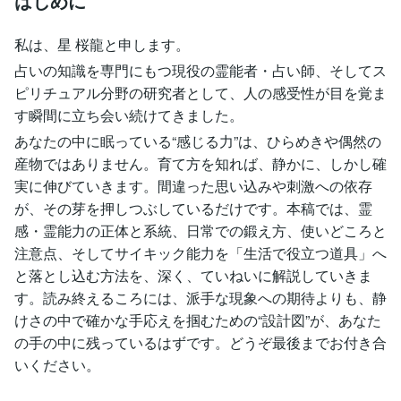
はじめに
私は、星 桜龍と申します。
占いの知識を専門にもつ現役の霊能者・占い師、そしてス
ピリチュアル分野の研究者として、人の感受性が目を覚ま
す瞬間に立ち会い続けてきました。
あなたの中に眠っている“感じる力”は、ひらめきや偶然の
産物ではありません。育て方を知れば、静かに、しかし確
実に伸びていきます。間違った思い込みや刺激への依存
が、その芽を押しつぶしているだけです。本稿では、霊
感・霊能力の正体と系統、日常での鍛え方、使いどころと
注意点、そしてサイキック能力を「生活で役立つ道具」へ
と落とし込む方法を、深く、ていねいに解説していきま
す。読み終えるころには、派手な現象への期待よりも、静
けさの中で確かな手応えを掴むための“設計図”が、あなた
の手の中に残っているはずです。どうぞ最後までお付き合
いください。