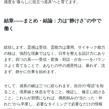
感度を“暮らしに役立つ道具”へと育てます。
結章――まとめ・結論：力は“静けさ”の中で
働く
総括します。霊感は受信、霊能力は運用。サイキック能力
の核は、強烈な現象ではなく、日常を整える設計力にあり
ます。四つの系――受信・変換・対話・介在――をバラン
スよく育てることで、あなたの中の感受性は、暴れず、沈
まず、静かに仕事を始めます。
そして、成長の鍵は三つに絞られます。自分の“母語”を知
ること。境界線と休息を守ること。検証し、修正し続ける
こと。これらが習慣になれば、偶然頼みの“当たった・外
れた”から卒業し、必要なタイミングで必要なだけの情報