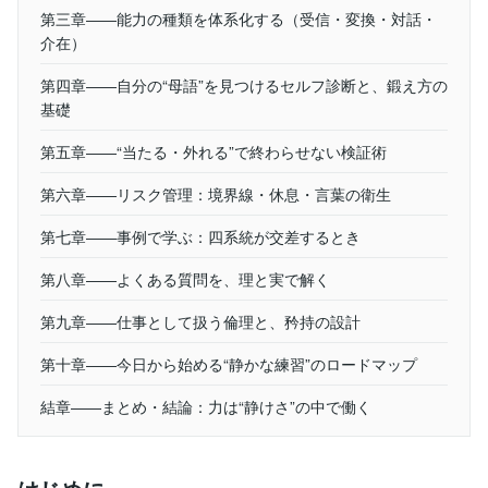
第三章――能力の種類を体系化する（受信・変換・対話・
介在）
第四章――自分の“母語”を見つけるセルフ診断と、鍛え方の
基礎
第五章――“当たる・外れる”で終わらせない検証術
第六章――リスク管理：境界線・休息・言葉の衛生
第七章――事例で学ぶ：四系統が交差するとき
第八章――よくある質問を、理と実で解く
第九章――仕事として扱う倫理と、矜持の設計
第十章――今日から始める“静かな練習”のロードマップ
結章――まとめ・結論：力は“静けさ”の中で働く