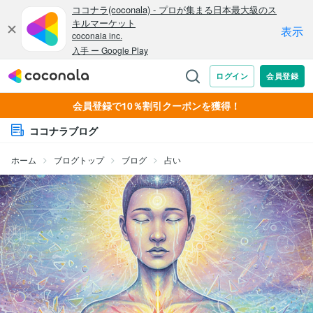
会員登録で10％割引クーポンを獲得！
ココナラブログ
ホーム
ブログトップ
ブログ
占い