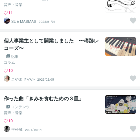
音声・音楽
11
SUE MASMAS
2023/01/01
個人事業主として開業しました 〜稀跡レ
コーズ〜
記事
コラム
10
こやま さやか
2023/02/05
作った曲「きみを食むための３皿」
コンテンツ
音声・音楽
10
平松誠
2021/10/14