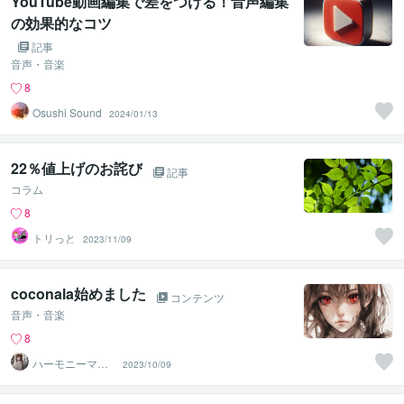
YouTube動画編集で差をつける！音声編集
の効果的なコツ
記事
音声・音楽
8
Osushi Sound
2024/01/13
22％値上げのお詫び
記事
コラム
8
トリっと
2023/11/09
coconala始めました
コンテンツ
音声・音楽
8
ハーモニーマス
2023/10/09
ターT