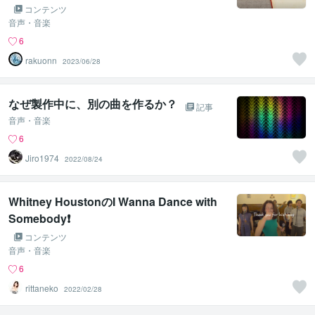
コンテンツ
音声・音楽
6
rakuonn
2023/06/28
なぜ製作中に、別の曲を作るか？
記事
音声・音楽
6
Jiro1974
2022/08/24
Whitney HoustonのI Wanna Dance with
Somebody❗️
コンテンツ
音声・音楽
6
rittaneko
2022/02/28