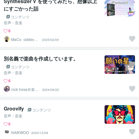
Synthesizer V を使ってみたら、想像以上
にすごかった話
コンテンツ
音声・音楽
6
MaCo_oddeyela
2025/02/05
bo
別名義で楽曲を作成しています。
コンテンツ
音声・音楽
6
nick hosa＠楽譜
2024/06/22
作成サービス
Groovify
コンテンツ
音声・音楽
6
NAIKWOO
2023/12/09