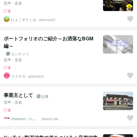
音声・音楽
8
ひよこすたじお
2024/03/07
ポートフォリオのご紹介～お洒落なBGM
編～
コンテンツ
音声・音楽
8
コトナガ
2024/02/21
事業主として
記事
音声・音楽
8
chamoro（ちゃ
2024/01/29
もろ）