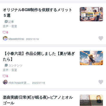
オリジナルBGM制作を依頼するメリット
５選
記事
音声・音楽
6
MasatoHirai
2023/10/16
【小春六花】作品公開しました【夏が過ぎ
たら】
コンテンツ
音声・音楽
6
nick hosa＠楽譜
2023/07/16
作成サービス
楽曲実績/日常(町が眠る夜)×ピアノとオル
ゴール