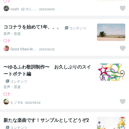
7
noshi_x2 のしの
2023/09/05
し
ココナラを始めて1年、、、
コンテンツ
音声・音楽
7
Good Vibes Mus
2023/06/22
ic
〜ゆるふわ歌詞制作〜 お久しぶりのスイ
ートポテト編
コンテンツ
音声・音楽
7
ヒノキp
2022/06/22
新たな楽曲です！サンプルとしてどうぞ2
コンテンツ