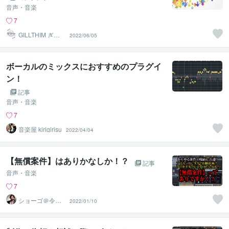
音声・音楽
7
GILLTHIM ぎる
2022/06/05
てぃむ
ボーカルのミックスにおすすめのプラグイ
ン！
記事
音声・音楽
7
音楽屋 kirigirisu
2022/04/04
【無償案件】はありかなしか！？
記事
音声・音楽
7
ショーゴ＠令和
2022/01/10
歌謡・CityPop作
曲家