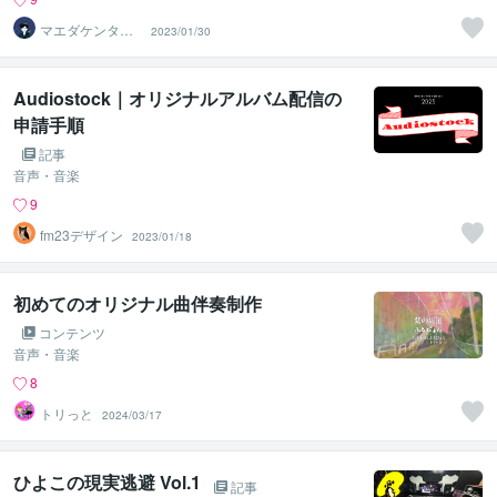
マエダケンタ㈱
2023/01/30
タコスタジオ
Audiostock｜オリジナルアルバム配信の
申請手順
記事
音声・音楽
9
fm23デザイン
2023/01/18
初めてのオリジナル曲伴奏制作
コンテンツ
音声・音楽
8
トリっと
2024/03/17
ひよこの現実逃避 Vol.1
記事