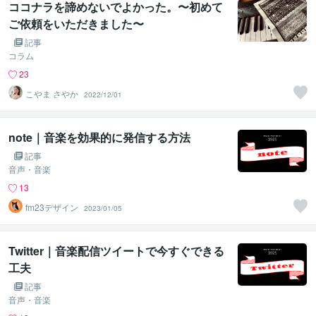
ココナラを諦めないでよかった。〜初めて
ご依頼をいただきました〜
記事
コラム
23
こやま さやか
2022/12/01
note｜音楽を効果的に発信する方法
記事
音声・音楽
13
fm23デザイン
2023/01/05
Twitter｜音楽配信ツイートで今すぐできる
工夫
記事
音声・音楽