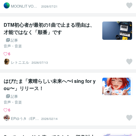
MOONLIT VOX
2026/07/21
RECORDS
DTM初心者が最初の1曲で止まる理由は、
才能ではなく「順番」です
記事
音声・音楽
6
レトニエル
2026/07/13
はぴたま「素晴らしい未来へ〜i sing for y
ou〜」リリース！
記事
音声・音楽
6
EPゆうき（EPミ
2026/02/14
ュージックラ
ボ）