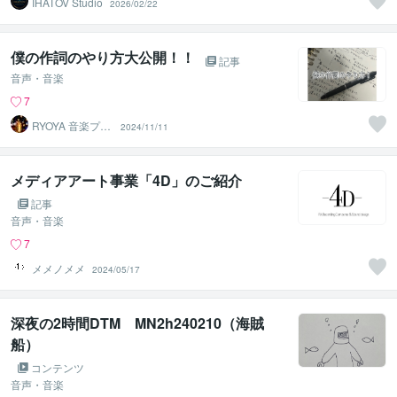
IHATOV Studio
2026/02/22
僕の作詞のやり方大公開！！
記事
音声・音楽
7
RYOYA 音楽プロ
2024/11/11
デューサー
メディアアート事業「4D」のご紹介
記事
音声・音楽
7
メメノメメ
2024/05/17
深夜の2時間DTM MN2h240210（海賊
船）
コンテンツ
音声・音楽