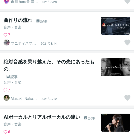
市川 hero貴 音楽
2021/08/28
クリエイター
曲作りの流れ
記事
音声・音楽
7
マニティスマニ
2021/08/14
ア人
絶対音感を乗り越えた、その先にあったも
の。
記事
音声・音楽
7
Masaki_Nakaga
2021/02/12
wa
AIボーカルとリアルボーカルの違い
記事
音声・音楽
6