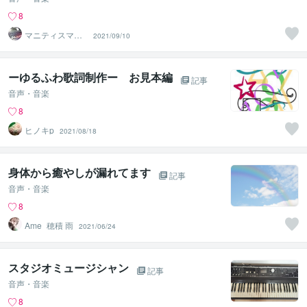
8
マニティスマニ
2021/09/10
ア人
ーゆるふわ歌詞制作ー お見本編
記事
音声・音楽
8
ヒノキp
2021/08/18
身体から癒やしが漏れてます
記事
音声・音楽
8
Ame_穂積 雨
2021/06/24
スタジオミュージシャン
記事
音声・音楽
8