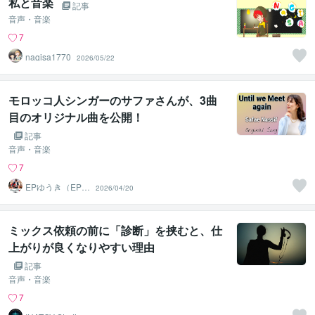
私と音楽
記事
音声・音楽
7
nagisa1770
2026/05/22
モロッコ人シンガーのサファさんが、3曲
目のオリジナル曲を公開！
記事
音声・音楽
7
EPゆうき（EPミ
2026/04/20
ュージックラ
ボ）
ミックス依頼の前に「診断」を挟むと、仕
上がりが良くなりやすい理由
記事
音声・音楽
7