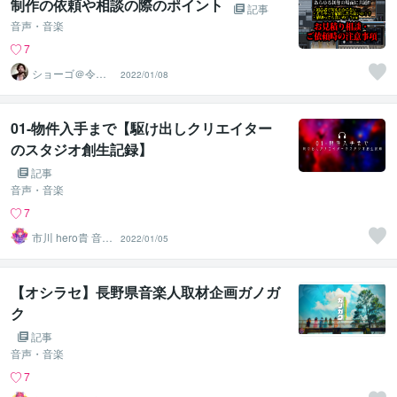
制作の依頼や相談の際のポイント
記事
音声・音楽
7
ショーゴ＠令和
2022/01/08
歌謡・CityPop作
曲家
01-物件入手まで【駆け出しクリエイター
のスタジオ創生記録】
記事
音声・音楽
7
市川 hero貴 音楽
2022/01/05
クリエイター
【オシラセ】長野県音楽人取材企画ガノガ
ク
記事
音声・音楽
7