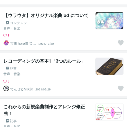
【ウラウタ】オリジナル楽曲 bd について
コンテンツ
音声・音楽
8
市川 hero貴 音楽
2021/12/30
クリエイター
レコーディングの基本1「3つのルール」
記事
音声・音楽
8
でんぜるMIX師
2021/09/29
これからの新規楽曲制作とアレンジ修正
曲！
記事
音声・音楽