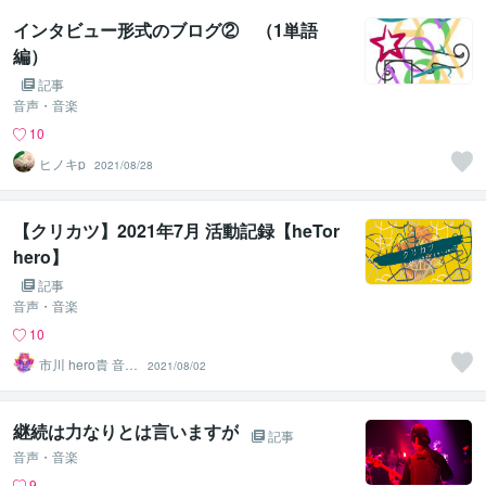
インタビュー形式のブログ② （1単語
編）
記事
音声・音楽
10
ヒノキp
2021/08/28
【クリカツ】2021年7月 活動記録【heTor
hero】
記事
音声・音楽
10
市川 hero貴 音楽
2021/08/02
クリエイター
継続は力なりとは言いますが
記事
音声・音楽
9