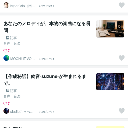
hrperficio（南仙
2021/05/11
台の父）
あなたのメロディが、本物の楽曲になる瞬
間
記事
音声・音楽
7
MOONLIT VOX
2026/07/24
RECORDS
【作成秘話】鈴音-suzune-が生まれるま
で。
記事
音声・音楽
7
studioこっぺぱ
2026/07/07
ん