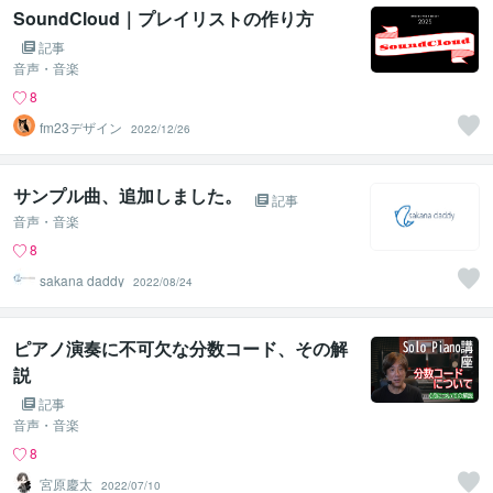
SoundCloud｜プレイリストの作り方
記事
音声・音楽
8
fm23デザイン
2022/12/26
サンプル曲、追加しました。
記事
音声・音楽
8
sakana daddy
2022/08/24
ピアノ演奏に不可欠な分数コード、その解
説
記事
音声・音楽
8
宮原慶太
2022/07/10