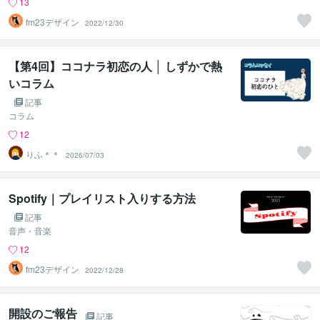
13
fm23デザイン
2022/12/30
【第4回】ココナラ初恋の人 │ しずかで熱
いコラム
記事
コラム
12
りふ＊＊
2026/07/03
Spotify｜プレイリスト入りする方法
記事
音声・音楽
12
fm23デザイン
2022/12/28
開設のご報告
記事