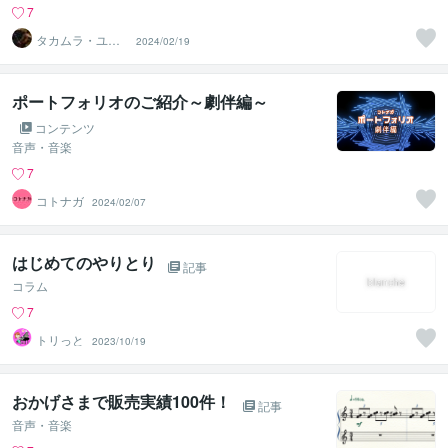
7
タカムラ・ユキ
2024/02/19
ヒロ
ポートフォリオのご紹介～劇伴編～
コンテンツ
音声・音楽
7
コトナガ
2024/02/07
はじめてのやりとり
記事
コラム
7
トリっと
2023/10/19
おかげさまで販売実績100件！
記事
音声・音楽