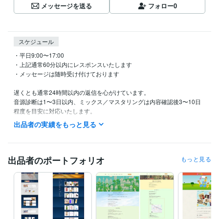
メッセージを送る
フォロー
0
スケジュール
・平日9:00〜17:00

・上記通常60分以内にレスポンスいたします

・メッセージは随時受け付けております

遅くとも通常24時間以内の返信を心がけています。

音源診断は1〜3日以内、ミックス／マスタリングは内容確認後3〜10日
程度を目安に対応いたします。

出品者の実績をもっと見る
ホームページ制作は、素材が揃ってから5〜10日程度が目安です。

内容や混雑状況により前後する場合がありますが、事前に納期をご案内
いたします。

出品者のポートフォリオ
もっと見る
初めての方にも分かりやすく丁寧に対応いたしますので、お気軽にご相
談ください。
経験職種
デザイナー / Webデザイナー
経験年数 : 13年
クリエイター / 音楽家・作曲家・作詞家
経験年数 : 18年
エンジニア / その他エンジニア
経験年数 : 15年