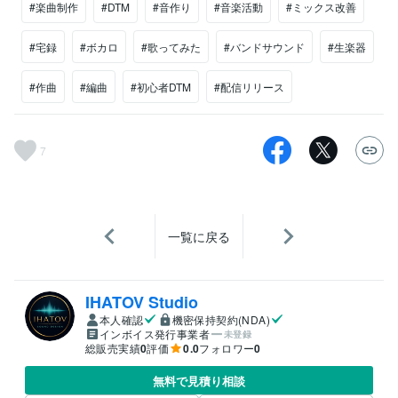
#楽曲制作
#DTM
#音作り
#音楽活動
#ミックス改善
#宅録
#ボカロ
#歌ってみた
#バンドサウンド
#生楽器
#作曲
#編曲
#初心者DTM
#配信リリース
7
一覧に戻る
IHATOV Studio
本人確認
機密保持契約(NDA)
インボイス発行事業者
未登録
総販売実績
0
評価
0.0
フォロワー
0
無料で見積り相談