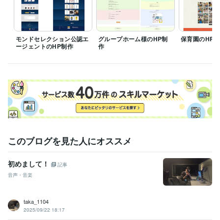
プログラミング言語・フレームワーク
MySQL:10年
モンドセレクション公認エ
グループホーム様のHP制
保育園のHP
ビジネス・クリエイティブツール
ージェントのHP制作
作
Excel:20年
Google スプレッドシート:15年
Numbers:15年
Pages:15年
BASE:8年
STORES:10年
弥生会計:10年
Google Search Console:10年
kintone:8年
ChatGPT:2年
Midjourney:1年
Adobe Photoshop:15年
Final Cut Pro:12年
CapCut:0年
Dreamweaver:5年
Adobe After Effects:4年
Pro Tools:20年
Melodyne:18年
iZotope RX:5年
Waves:15年
得意分野
音楽制作・ナレーション
ミックス・マスタリング・楽曲改善
このブログを見た人にオススメ
音楽業界
音楽制作
レコーディング
ポップス
ロック
民族音楽
北欧
ゲーム音楽
映像音楽
BGM制作
Web制作・HP作成・EC構築
アーティストサイト設計／運用導線設
初めまして！
記事
計
音声・音楽
楽曲制作
施設向け音楽
BGM制作
福祉施設
教育機関
アーティスト
小規模事業者
WEB制作
ホームページ制作
語学力
taka_1104
英語
日常会話レベル
2025/09/22 18:17