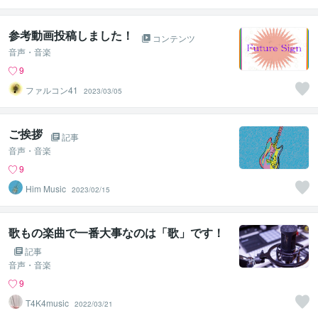
参考動画投稿しました！
コンテンツ
音声・音楽
9
ファルコン41
2023/03/05
ご挨拶
記事
音声・音楽
9
Him Music
2023/02/15
歌もの楽曲で一番大事なのは「歌」です！
記事
音声・音楽
9
T4K4music
2022/03/21