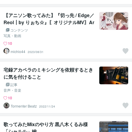
MIX
【アニソン歌ってみた】『切っ先 / Edge／
Reol┃by りぉち☆』〖オリジナルMV〗Ar
range Mix feat. io『いお』
コンテンツ
写真・動画
10
michio44
2023/08/31
宅録アカペラのミキシングを依頼するとき
に気を付けること
記事
音声・音楽
10
Tormenter Beatz
2022/11/24
歌ってみたMixのやり方 黒八木くるみ様
「シャルル」編