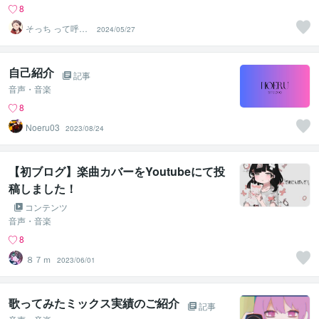
8
そっち って呼ん
2024/05/27
でください
自己紹介
記事
音声・音楽
8
Noeru03
2023/08/24
【初ブログ】楽曲カバーをYoutubeにて投
稿しました！
コンテンツ
音声・音楽
8
８７ｍ
2023/06/01
歌ってみたミックス実績のご紹介
記事