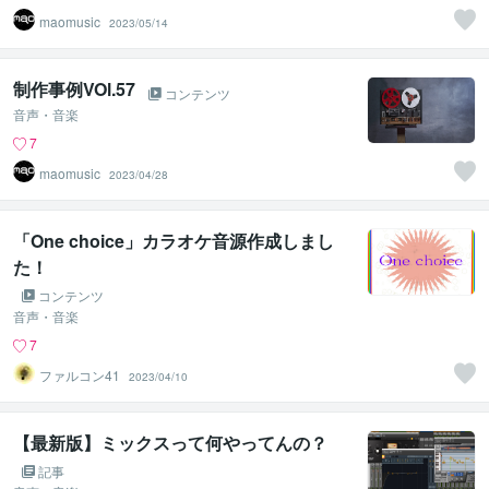
maomusic
2023/05/14
制作事例VOl.57
コンテンツ
音声・音楽
7
maomusic
2023/04/28
「One choice」カラオケ音源作成しまし
た！
コンテンツ
音声・音楽
7
ファルコン41
2023/04/10
【最新版】ミックスって何やってんの？
記事