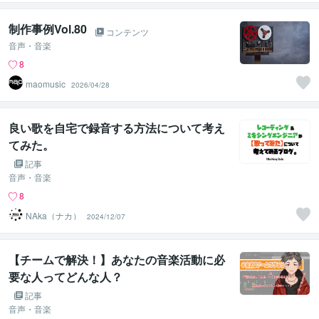
制作事例Vol.80
コンテンツ
音声・音楽
8
maomusic
2026/04/28
良い歌を自宅で録音する方法について考え
てみた。
記事
音声・音楽
8
NAka（ナカ）
2024/12/07
【チームで解決！】あなたの音楽活動に必
要な人ってどんな人？
記事
音声・音楽