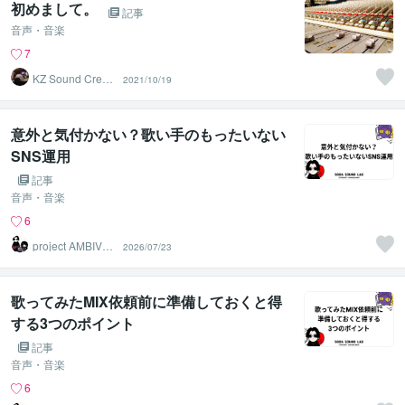
初めまして。
記事
音声・音楽
7
KZ Sound Creati
2021/10/19
ve
意外と気付かない？歌い手のもったいない
SNS運用
記事
音声・音楽
6
project AMBIVAL
2026/07/23
ENCE
歌ってみたMIX依頼前に準備しておくと得
する3つのポイント
記事
音声・音楽
6