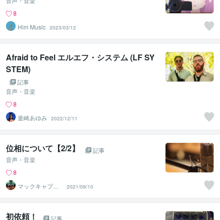
音声・音楽
8
Him Music
2023/03/12
Afraid to Feel エルエフ・システム (LF SY
STEM)
記事
音声・音楽
8
釜崎あゆみ
2022/12/11
位相について【2/2】
記事
音声・音楽
8
マックキャプテ
2021/09/10
ン
初依頼！
記事