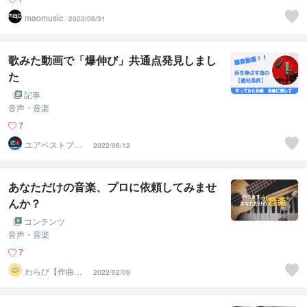
maomusic
2022/08/31
歌みた動画で「爆伸び」共通点発見しまし
た
記事
音声・音楽
7
ユアベストプラ
2022/06/12
ン
あなただけの音楽、プロに依頼してみませ
んか？
コンテンツ
音声・音楽
7
わらび【作曲・
2022/02/09
編曲・カラオケ
音源制作】