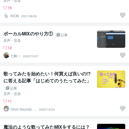
音声・音楽
15
RlON
2021/06/05
ボーカルMIXのやり方①
記事
音声・音楽
12
七帆一
2022/10/07
歌ってみたを始めたい！何買えば良いの!?
に答える記事「はじめてのうたってみた」
記事
音声・音楽
11
Omni Sounds La
2022/12/24
b
魔法のような歌ってみたMIXをするには？