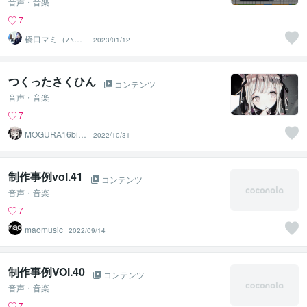
音声・音楽
7
橋口マミ（ハシ
2023/01/12
マミ）
つくったさくひん
コンテンツ
音声・音楽
7
MOGURA16bit
2022/10/31
｜Web・MIX
制作事例vol.41
コンテンツ
音声・音楽
7
maomusic
2022/09/14
制作事例VOl.40
コンテンツ
音声・音楽
7