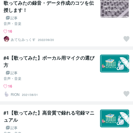
歌ってみたの録音・データ作成のコツを伝
授します！
記事
音声・音楽
16
あてなみっくす
2022/09/20
#4【歌ってみた】ボーカル用マイクの選び
方
記事
音声・音楽
16
RlON
2021/08/01
#1【歌ってみた】高音質で録れる宅録マニ
ュアル
記事