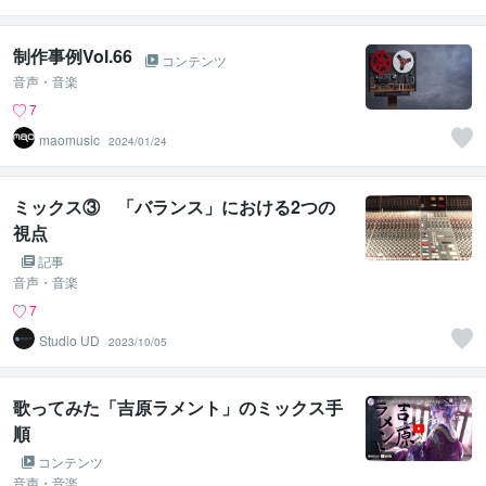
制作事例Vol.66
コンテンツ
音声・音楽
7
maomusic
2024/01/24
ミックス③ 「バランス」における2つの
視点
記事
音声・音楽
7
Studio UD
2023/10/05
歌ってみた「吉原ラメント」のミックス手
順
コンテンツ
音声・音楽