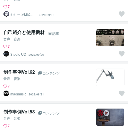
7
おりーばMIX／
2023/09/30
元ホライゾンサ
ウンド
自己紹介と使用機材
記事
音声・音楽
7
Studio UD
2023/09/26
制作事例Vol.62
コンテンツ
音声・音楽
7
maomusic
2023/08/21
制作事例Vol.58
コンテンツ
音声・音楽
7