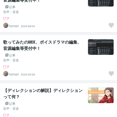
記事
音声・音楽
7
kzmari
2024/08/04
歌ってみたのMIX、ボイスドラマの編集、
音源編集等受付中！
記事
音声・音楽
7
kzmari
2024/05/28
【ディレクションの解説】ディレクション
って何？
記事
音声・音楽
7