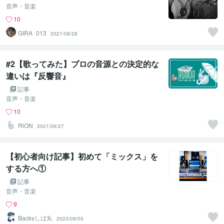
音声・音楽
10
GIRA_013
2021/08/28
#2【歌ってみた】プロの音源との決定的な
違いは『反響音』
記事
音声・音楽
10
RlON
2021/06/27
【初心者向け記事】初めて「ミックス」を
する方へ①
記事
音声・音楽
9
Backyしば丸
2023/09/05