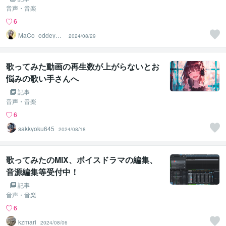
音声・音楽
6
MaCo_oddeyela
2024/08/29
bo
歌ってみた動画の再生数が上がらないとお
悩みの歌い手さんへ
記事
音声・音楽
6
sakkyoku645
2024/08/18
歌ってみたのMIX、ボイスドラマの編集、
音源編集等受付中！
記事
音声・音楽
6
kzmari
2024/08/06