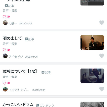
記事
音声・音楽
10
七帆一
2022/11/04
初めまして
記事
音声・音楽
10
アベセイジ
2022/04/06
位相について【1/2】
記事
音声・音楽
10
マックキャプテ
2021/09/04
ン
かっこいいドラム
コンテンツ