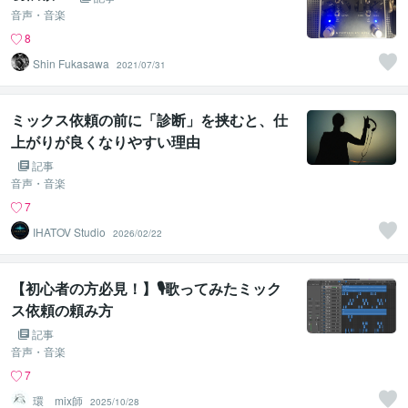
音声・音楽
8
Shin Fukasawa
2021/07/31
ミックス依頼の前に「診断」を挟むと、仕
上がりが良くなりやすい理由
記事
音声・音楽
7
IHATOV Studio
2026/02/22
【初心者の方必見！】🎙️歌ってみたミック
ス依頼の頼み方
記事
音声・音楽
7
環 mix師
2025/10/28