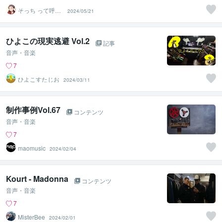
そっち って呼ん
2024/05/21
でください
ひよこの現実逃避 Vol.2
記事
音声・音楽
7
ひよこすたじお
2024/03/11
制作事例Vol.67
コンテンツ
音声・音楽
7
maomusic
2024/02/04
Kourt - Madonna
コンテンツ
音声・音楽
7
MisterBee
2024/02/01