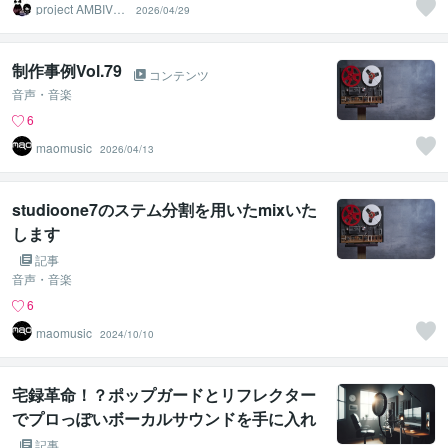
project AMBIVAL
2026/04/29
ENCE
制作事例Vol.79
コンテンツ
音声・音楽
6
maomusic
2026/04/13
studioone7のステム分割を用いたmixいた
します
記事
音声・音楽
6
maomusic
2024/10/10
宅録革命！？ポップガードとリフレクター
でプロっぽいボーカルサウンドを手に入れ
よう！
記事