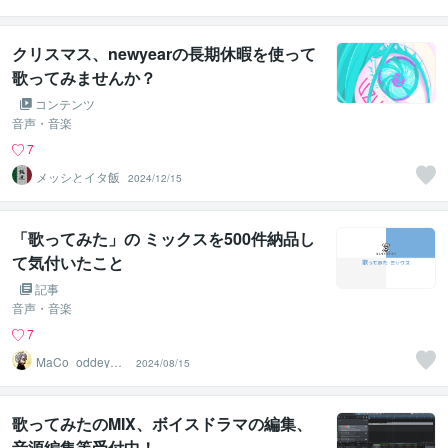
クリスマス、newyearの長期休暇を使って
歌ってみませんか？
コンテンツ
音声・音楽
7
メッシとイタ飯
2024/12/15
「歌ってみた」の ミックスを500件納品し
て気付いたこと
記事
音声・音楽
7
MaCo_oddeyela
2024/08/15
bo
歌ってみたのMIX、ボイスドラマの編集、
音源編集等受付中！