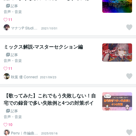
記事
音声・音楽
11
マナツP Studio7
2021/10/01
2°
ミックス解説-マスターセクション編
記事
音声・音楽
11
秋葉 優 Connect
2021/09/23
【歌ってみた】これでもう失敗しない！自
宅での録音で多い失敗例と4つの対策ポイ
ント
記事
音声・音楽
10
Perry｜作編曲・
2025/05/16