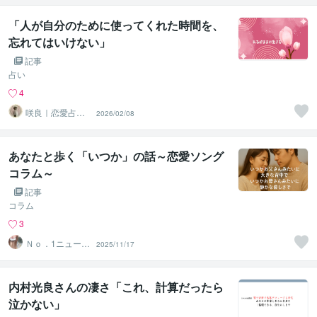
「人が自分のために使ってくれた時間を、
忘れてはいけない」
記事
占い
4
咲良｜恋愛占い
2026/02/08
心導師
あなたと歩く「いつか」の話～恋愛ソング
コラム～
記事
コラム
3
Ｎｏ．1ニューハ
2025/11/17
ーフとお話しし
ましょ♥
内村光良さんの凄さ「これ、計算だったら
泣かない」