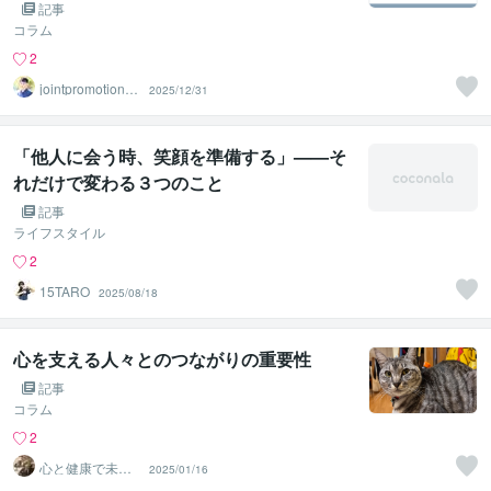
記事
コラム
2
jointpromotionto
2025/12/31
kyo
「他人に会う時、笑顔を準備する」——そ
れだけで変わる３つのこと
記事
ライフスタイル
2
15TARO
2025/08/18
心を支える人々とのつながりの重要性
記事
コラム
2
心と健康で未来
2025/01/16
を輝かせるキャ