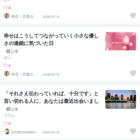
4
咲良｜恋愛占い
2026/03/19
心導師
幸せはこうしてつながっていく小さな優し
さの連鎖に気づいた日
記事
占い
4
咲良｜恋愛占い
2026/03/18
心導師
「それさえ伝わっていれば、十分です」と
言い切れる人に、あなたは最近出会いまし
たか
記事
コラム
4
jointpromotionto
2026/02/19
kyo