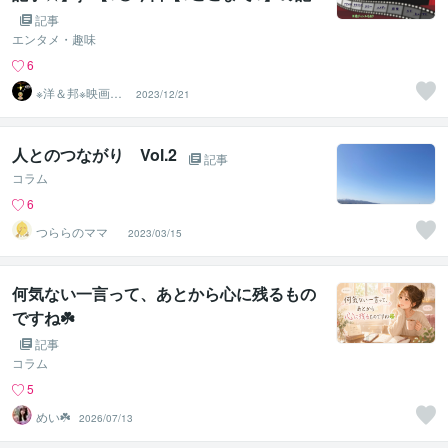
事を｝【全２３名のフォロワーさん】への
記事
お礼あいさつ＆【一部のかたへは☆ささや
エンタメ・趣味
かな【☆※あるプレゼント☆】を！！☆☆
6
※洋＆邦※映画10
2023/12/21
00作以上鑑賞済
のST
人とのつながり Vol.2
記事
コラム
6
つららのママ
2023/03/15
何気ない一言って、あとから心に残るもの
ですね☘️
記事
コラム
5
めい☘️
2026/07/13