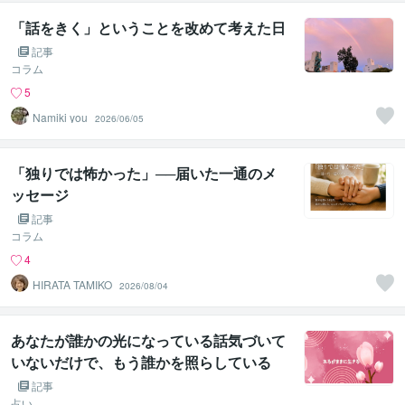
「話をきく」ということを改めて考えた日
記事
コラム
5
Namiki you
2026/06/05
「独りでは怖かった」──届いた一通のメ
ッセージ
記事
コラム
4
HIRATA TAMIKO
2026/08/04
あなたが誰かの光になっている話気づいて
いないだけで、もう誰かを照らしている
記事
占い