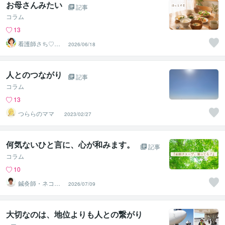
お母さんみたい
記事
コラム
13
看護師さち♡こ
2026/06/18
ころを受け止め
る優しい時間
人とのつながり
記事
コラム
13
つららのママ
2023/02/27
何気ないひと言に、心が和みます。
記事
コラム
10
鍼灸師・ネコヤ
2026/07/09
ナギ
大切なのは、地位よりも人との繋がり