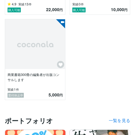
4.9
13
0
実績
件
実績
件
22,000
10,000
円
円
購入可能
購入可能
商業書籍300冊の編集者が出版コン
サルします
1
実績
件
5,000
円
受付休止中
ポートフォリオ
一覧を見る