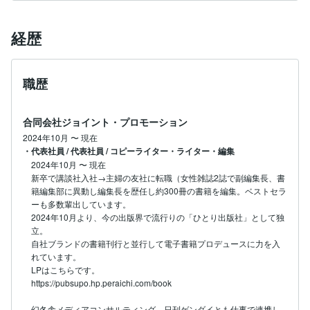
経歴
職歴
合同会社ジョイント・プロモーション
2024年10月
〜
現在
・代表社員 / 代表社員 / コピーライター・ライター・編集
2024年10月
〜
現在
新卒で講談社入社→主婦の友社に転職（女性雑誌2誌で副編集長、書
籍編集部に異動し編集長を歴任し約300冊の書籍を編集。ベストセラ
ーも多数輩出しています。

2024年10月より、今の出版界で流行りの「ひとり出版社」として独
立。

自社ブランドの書籍刊行と並行して電子書籍プロデュースに力を入
れています。

LPはこちらです。

https://pubsupo.hp.peraichi.com/book

幻冬舎メディアコンサルティング、日刊ゲンダイとも仕事で連携し