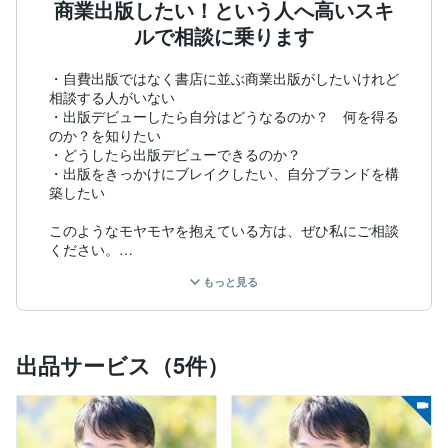
商業出版したい！という人へ高いスキ
ルで相談に乗ります
・自費出版ではなく書店に並ぶ商業出版がしたいけれど
相談する人がいない

・出版デビューしたら自分はどうなるのか？　何を得る
のか？を知りたい

・どうしたら出版デビューできるのか？

・出版をきっかけにブレイクしたい、自分ブランドを構
築したい

このようなモヤモヤを抱えている方は、ぜひ私にご相談
ください。

私は、1992年に㈱講談社に入社し雑誌広告営業を中心
もっと見る
に活躍。その後、㈱主婦の友社へ転職し女性向けファッ
ション誌2誌で副編集長を歴任。

その後、書籍編集部へ異動し20年間で約300冊の書籍・
ムックを編集しベストセラーも多数。編集長も歴任して
出品サービス（5件）
います。同社退社後も編集者として活動中です。

私が編集した書籍がデビュー本で、その後に各方面で大
活躍した著者も多数います。

ビジネス・自己啓発、占い、スピリチュアル、翻訳書全
般、健康医学、趣味実用、生活実用、ドキュメンタリー