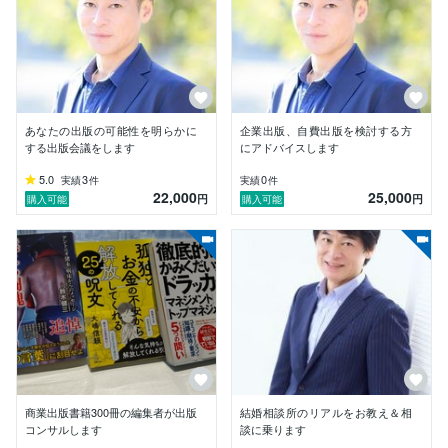
（アントニオ猪木さんの闘病番組の書籍化など）、タレ
ントエッセイ（高田純次さん、ジャガー横田さん、蝶野
正洋さんなど多数）、心理学、筋トレ・ストレッチ、携
帯小説、投資、LGBT、政治、サブカルチャー…。コミ
ックと純文学以外はほぼすべてのジャンルで書籍編集経
験があります。

ココナラでの同様のサービス出品者様とは経験、実績、
あなたの出版の可能性を明らかに
企業出版、自費出版を検討する方
スキルにおいて段違いに上だと思います。

する出版会議をします
にアドバイスします
他の出版社の編集者ともつながりを大事にしていますの
で、リアルな出版の今という目線でご相談に乗れます。
5.0
3
0
実績
件
実績
件
22,000
25,000
円
円
購入可能
購入可能
商業出版書籍300冊の編集者が出版
結婚相談所のリアルをお教え＆相
コンサルします
談に乗ります