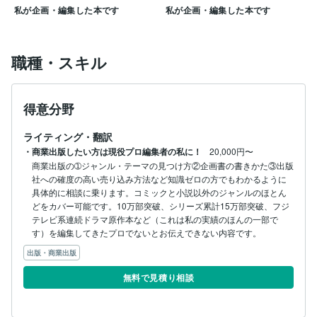
私が企画・編集した本です
私が企画・編集した本です
職種・スキル
得意分野
ライティング・翻訳
・商業出版したい方は現役プロ編集者の私に！
20,000円〜
商業出版の➀ジャンル・テーマの見つけ方②企画書の書きかた③出版
社への確度の高い売り込み方法など知識ゼロの方でもわかるように
具体的に相談に乗ります。コミックと小説以外のジャンルのほとん
どをカバー可能です。10万部突破、シリーズ累計15万部突破、フジ
テレビ系連続ドラマ原作本など（これは私の実績のほんの一部で
す）を編集してきたプロでないとお伝えできない内容です。
出版・商業出版
無料で見積り相談