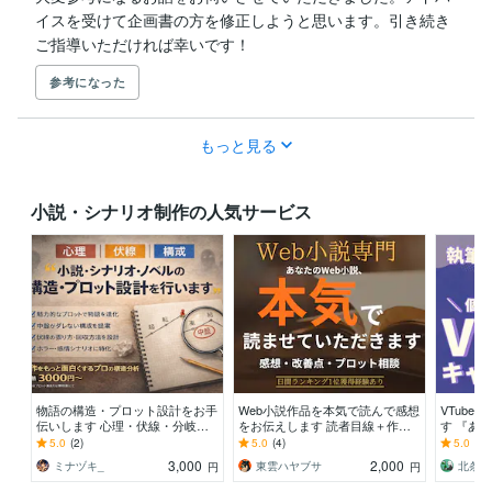
イスを受けて企画書の方を修正しようと思います。引き続き
ご指導いただければ幸いです！
参考になった
もっと見る
小説・シナリオ制作の人気サービス
物語の構造・プロット設計をお手
Web小説作品を本気で読んで感想
VTube
伝いします 心理・伏線・分岐に
をお伝えします 読者目線＋作者
す 『あ
強い構成設計
目線で丁寧にレビューします
い』を叶
5.0
(2)
5.0
(4)
5.0
(6)
3,000
2,000
ミナヅキ_
東雲ハヤブサ
円
円