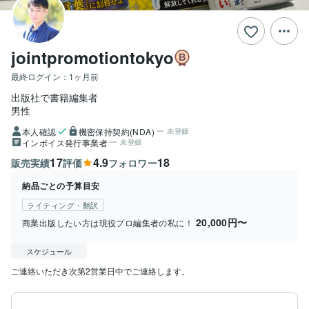
jointpromotiontokyo
最終ログイン：
1ヶ月前
出版社で書籍編集者
男性
本人確認
機密保持契約(NDA)
未登録
インボイス発行事業者
未登録
17
4.9
18
販売実績
評価
フォロワー
納品ごとの予算目安
ライティング・翻訳
20,000円〜
商業出版したい方は現役プロ編集者の私に！
スケジュール
ご連絡いただき次第2営業日中でご連絡します。