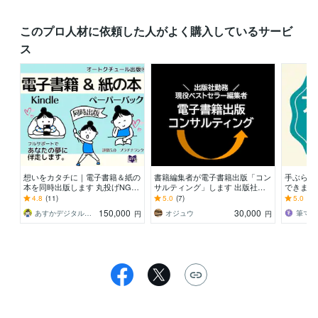
このプロ人材に依頼した人がよく購入しているサービ
ス
想いをカタチに｜電子書籍＆紙の
書籍編集者が電子書籍出版「コン
手ぶらで
本を同時出版します 丸投げNG。
サルティング」します 出版社勤
できます
一緒に悩み、一緒に作り上げる注
務・ベストセラー編集者が「売れ
文章に関
4.8
(11)
5.0
(7)
5.0
(17
文の多い出版社です
る本」へサポート
ティング
150,000
30,000
あすかデジタル出版【公式】
オジュウ
筆マメ
円
円