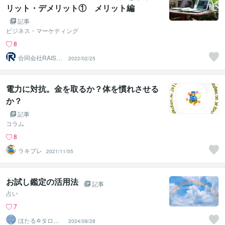
リット・デメリット① メリット編
記事
ビジネス・マーケティング
8
合同会社RAISEE
2022/02/25
EE（レイジー）
電力に対抗。金を取るか？体を慣れさせる
か？
記事
コラム
8
ラキプレ
2021/11/05
お試し鑑定の活用法
記事
占い
7
ほたる✡タロッ
2024/08/28