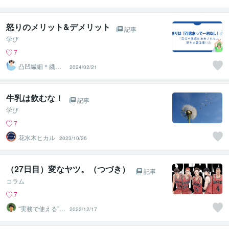
ト占い師
怒りのメリット&デメリット
記事
学び
7
凸凹繊細＊繊細
2024/02/21
親子発達親子の
お話相手
牛乳は飲むな！
記事
学び
7
花水木ヒカル
2023/10/26
（27日目）変なヤツ。（つづき）
記事
コラム
7
“実務で使える”改
2022/12/17
善パートナー／
かめきち