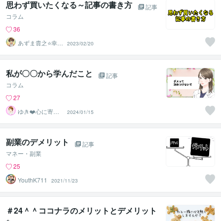
思わず買いたくなる～記事の書き方
記事
コラム
36
あずま貴之⭐幸せ
2023/02/20
自分軸の生き方
育成コーチ
私が〇〇から学んだこと
記事
コラム
27
ゆき❤️心に寄り
2024/01/15
添う癒しのナー
ス
副業のデメリット
記事
マネー・副業
25
YouthK711
2021/11/23
＃24＾＾ココナラのメリットとデメリット