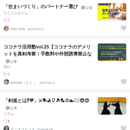
「住まいづくり」のパートナー選び
記事
ライフスタイル
7
rimo rimo
2022/03/13
ココナラ活用塾vol.25【ココナラのデメリ
ットを真剣考察！手数料や外部誘導禁止な
ど】
記事
学び
7
emiglia（エミリ
2021/02/13
ア）
「剣道とは⁈💜」⚔️🏓⛳🎈🎾🏸⚾🏊🚴‍♀️😎😍
記事
コラム
6
テニスプリンス
2026/06/08