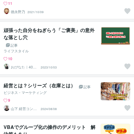
11
德永野乃
2021/10/09
頑張った自分をねぎらう「ご褒美」の意外
な落とし穴
記事
ライフスタイル
10
おびなた｜40
2023/10/03
代・50代の就活
サポーター
経営とは？シリーズ（在庫とは）
記事
ビジネス・マーケティング
9
山下 経営コンサ
2024/08/08
ル／コーチ
VBAでグループ化の操作のデメリット 解