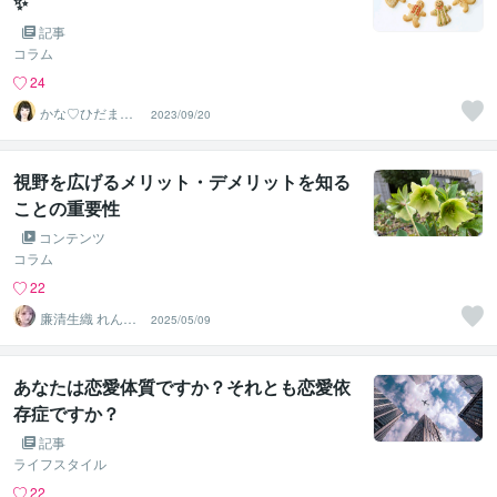
✨
記事
コラム
24
かな♡ひだまり
2023/09/20
セラピスト
視野を広げるメリット・デメリットを知る
ことの重要性
コンテンツ
コラム
22
廉清生織 れんせ
2025/05/09
い さき
あなたは恋愛体質ですか？それとも恋愛依
存症ですか？
記事
ライフスタイル
22