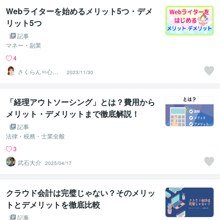
Webライターを始めるメリット5つ・デメ
リット5つ
記事
マネー・副業
4
さくらん♾️心理
2023/11/30
カウンセラー✨
❤️✨
「経理アウトソーシング」とは？費用から
メリット・デメリットまで徹底解説！
記事
法律・税務・士業全般
3
武石大介
2025/04/17
クラウド会計は完璧じゃない？そのメリッ
トとデメリットを徹底比較
記事