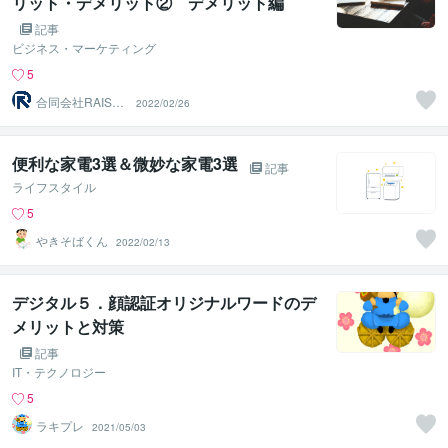
リット・デメリット② デメリット編
記事
ビジネス・マーケティング
5
合同会社RAISEE
2022/02/26
EE（レイジー）
便利な家電3選＆微妙な家電3選
記事
ライフスタイル
5
やきそばくん
2022/02/13
デジタル５．顔認証オリジナルワードのデ
メリットと対策
記事
IT・テクノロジー
5
ラキプレ
2021/05/03