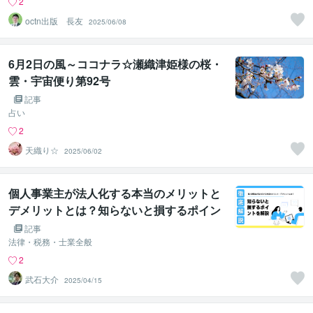
2
octn出版 長友
2025/06/08
6月2日の風～ココナラ☆瀬織津姫様の桜・
雲・宇宙便り第92号
記事
占い
2
天織り☆
2025/06/02
個人事業主が法人化する本当のメリットと
デメリットとは？知らないと損するポイン
トを解説
記事
法律・税務・士業全般
2
武石大介
2025/04/15