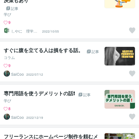
決策もあり
記事
学び
9
しやに 理学療
2022/10/05
法士
すぐに腹を立てる人は損をする話。
記事
コラム
9
SaiCoo
2022/07/12
専門用語を使うデメリットの話❗️
記事
学び
8
SaiCoo
2022/12/19
フリーランスにホームページ制作を頼むメ