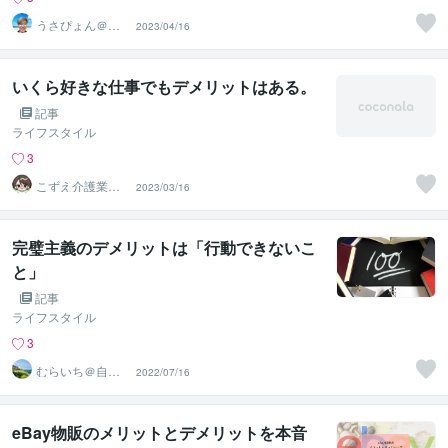
うさぴょん＠癒
2023/04/16
し系アラフィフ
心寄り添い人
いくら好きな仕事でもデメリットはある。
記事
ライフスタイル
3
こずえ介護業界1
2023/03/16
8年＆現役ケアマ
ネ
完璧主義のデメリットは「行動できないこ
と」
記事
ライフスタイル
3
むらいち＠自己
2022/07/16
啓発ライター
eBay物販のメリットとデメリットを本音