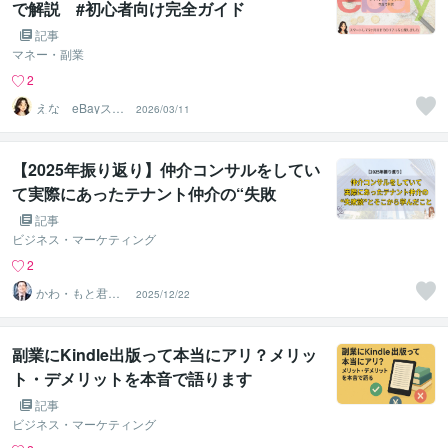
で解説 #初心者向け完全ガイド
記事
マネー・副業
2
えな eBayスタ
2026/03/11
ートサポーター
【2025年振り返り】仲介コンサルをしてい
て実際にあったテナント仲介の“失敗
談”と、そこから学んだこと
記事
ビジネス・マーケティング
2
かわ・もと君
2025/12/22
（不動産仲介の
プロ）
副業にKindle出版って本当にアリ？メリッ
ト・デメリットを本音で語ります
記事
ビジネス・マーケティング