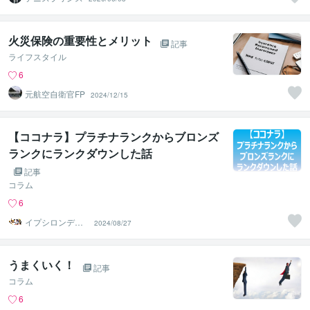
火災保険の重要性とメリット
記事
ライフスタイル
6
元航空自衛官FP
2024/12/15
【ココナラ】プラチナランクからブロンズ
ランクにランクダウンした話
記事
コラム
6
イプシロンデル
2024/08/27
タ＠個人事業主
うまくいく！
記事
コラム
6