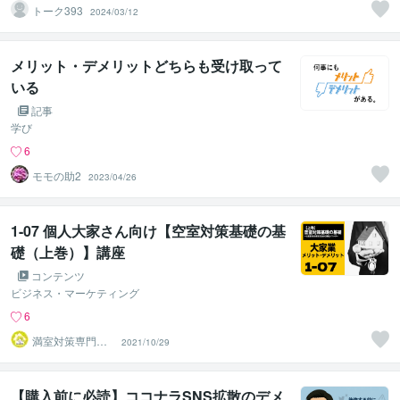
トーク393
2024/03/12
メリット・デメリットどちらも受け取って
いる
記事
学び
6
モモの助2
2023/04/26
1-07 個人大家さん向け【空室対策基礎の基
礎（上巻）】講座
コンテンツ
ビジネス・マーケティング
6
満室対策専門宅
2021/10/29
建士･岩カキコ
【購入前に必読】ココナラSNS拡散のデメ