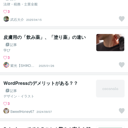
法律・税務・士業全般
3
武石大介
2025/04/15
皮膚用の「飲み薬」、「塗り薬」の違い
記事
学び
3
紫光【SHIKO】
2025/01/26
遠隔透視鑑定士
WordPressのデメリットがある？？
記事
デザイン・イラスト
3
SweetHoney67
2024/09/07