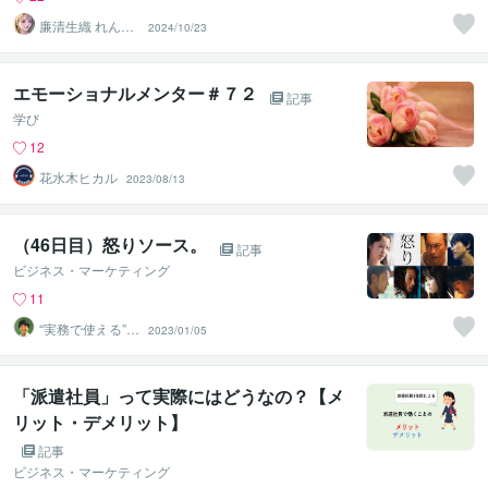
廉清生織 れんせ
2024/10/23
い さき
エモーショナルメンター＃７２
記事
学び
12
花水木ヒカル
2023/08/13
（46日目）怒りソース。
記事
ビジネス・マーケティング
11
“実務で使える”改
2023/01/05
善パートナー／
かめきち
「派遣社員」って実際にはどうなの？【メ
リット・デメリット】
記事
ビジネス・マーケティング