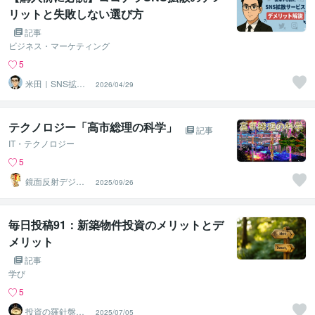
リットと失敗しない選び方
記事
ビジネス・マーケティング
5
米田｜SNS拡散
2026/04/29
のプロ｜リスク
対策も万全
テクノロジー「高市総理の科学」
記事
IT・テクノロジー
5
鏡面反射デジタ
2025/09/26
ルアート製作所
（鈴木穣）
毎日投稿91：新築物件投資のメリットとデ
メリット
記事
学び
5
投資の羅針盤＠F
2025/07/05