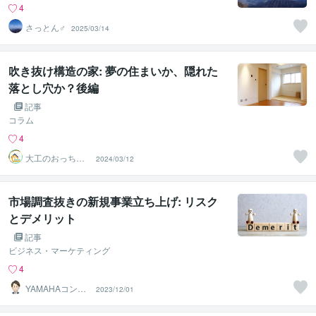
4
さっとん♂
2025/03/14
吹き抜け構造の家: 夢の住まいか、隠れた
落とし穴か？後編
記事
コラム
4
大工のおっちゃ
2024/03/12
ん工房一級建築
士
市場調査抜きの新規事業立ち上げ: リスク
とデメリット
記事
ビジネス・マーケティング
4
YAMAHAコンサ
2023/12/01
ルティング