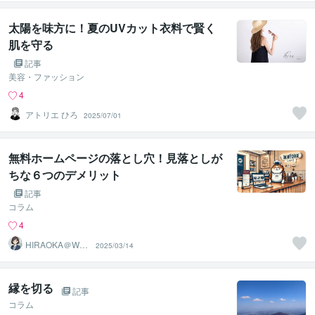
太陽を味方に！夏のUVカット衣料で賢く
肌を守る
記事
美容・ファッション
4
アトリエ ひろ
2025/07/01
無料ホームページの落とし穴！見落としが
ちな６つのデメリット
記事
コラム
4
HIRAOKA＠Web
2025/03/14
デザイン
縁を切る
記事
コラム