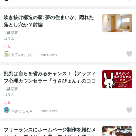
IRE案内人
吹き抜け構造の家: 夢の住まいか、隠れた
落とし穴か？前編
記事
コラム
5
大工のおっちゃ
2024/03/12
ん工房一級建築
士
批判は自らを省みるチャンス！【アラフィ
フ心理カウンセラー「うさぴょん」のココ
ナラ電話相談】
記事
コラム
5
うさぴょん＠癒
2023/12/26
し系アラフィフ
心寄り添い人
フリーランスにホームページ制作を頼むメ