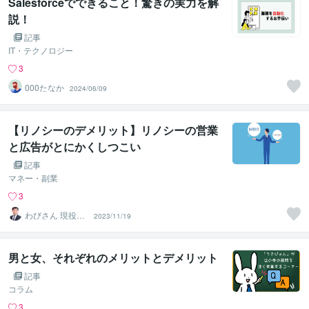
Salesforceでできること！驚きの実力を解
説！
記事
IT・テクノロジー
3
000たなか
2024/06/09
【リノシーのデメリット】リノシーの営業
と広告がとにかくしつこい
記事
マネー・副業
3
わびさん 現役サ
2023/11/19
ラリーマン大家
男と女、それぞれのメリットとデメリット
記事
コラム
3