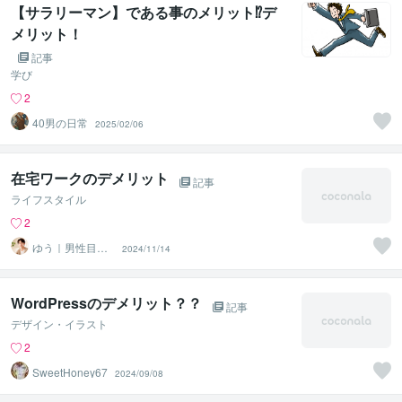
【サラリーマン】である事のメリット⁉️デ
メリット！
記事
学び
2
40男の日常
2025/02/06
在宅ワークのデメリット
記事
ライフスタイル
2
ゆう｜男性目線
2024/11/14
の恋愛相談
WordPressのデメリット？？
記事
デザイン・イラスト
2
SweetHoney67
2024/09/08