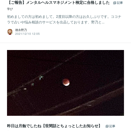
【ご報告】メンタルヘルスマネジメント検定に合格しました
記事
学び
初めましての方は初めまして。2度目以降の方はお久しぶりです。ココナ
ラで占いや悩み相談のサービスを出品しております、野乃と...
德永野乃
2021/12/10 12:05
昨日は月蝕でしたね【世間話とちょっとしたお知らせ】
記事