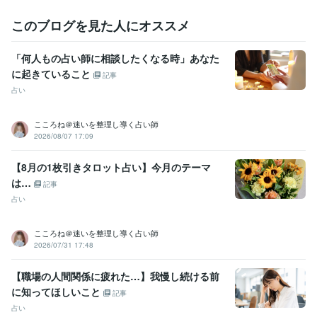
このブログを見た人にオススメ
「何人もの占い師に相談したくなる時」あなた
に起きていること
記事
占い
こころね＠迷いを整理し導く占い師
2026/08/07 17:09
【8月の1枚引きタロット占い】今月のテーマ
は…
記事
占い
こころね＠迷いを整理し導く占い師
2026/07/31 17:48
【職場の人間関係に疲れた…】我慢し続ける前
に知ってほしいこと
記事
占い