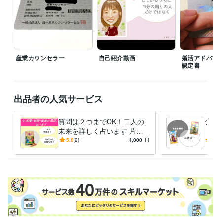
婚活アドバイザー
取得年 : 2019年
産業カウンセラー
取得年 : 2021年
2級ファイナンシャルプランニング技能士
取得年 : 2021年
メンタルヘルスマネジメント検定(Ⅱ種・Ⅲ種)
取得年 : 2021年
日商簿記3級
取得年 : 2022年
産業カウンセラー
自己紹介動画
婚活アドバイ
オートデスク認定ユーザー(Auto CAD)
取得年 : 2023年
認定書
得意分野
悩み相談・カウンセリング
不安や悩みetc… 聴き役になります
恋愛
に関するお話の傾聴&助言
お仕事に関するお話の傾聴&助言
出品者の人気サービス
悩み相談
傾聴
チャット
話し相手
アドバイス
愚痴
仕事
就活
恋愛
質問は２つまでOK！二人の
タロ
占い
タロット占いでもやもやした状況をクリアに
未来を詳しく占います 片思
「二
タロット占い
チャット
自己分析
アドバイス
い・交際中・既婚のあなた
《恋
5.0
(2)
1,000
円
5.0
に。言いにくい内容もご遠慮
を後
なく
りま