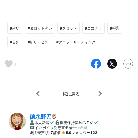
#占い
#タロット占い
#タロット
#ココナラ
#報告
#告知
#新サービス
#タロットリーディング
3
一覧に戻る
德永野乃
本人確認
機密保持契約(NDA)
インボイス発行事業者
未登録
総販売実績
17
評価
5.0
フォロワー
122