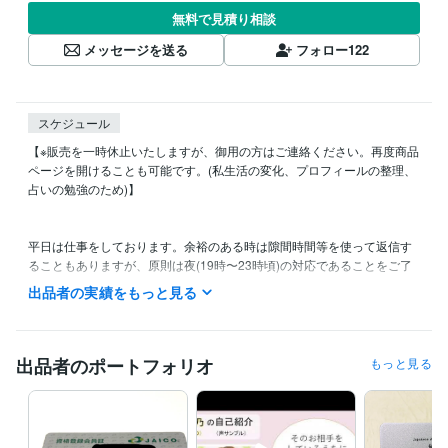
無料で見積り相談
メッセージを送る
フォロー
122
スケジュール
【※販売を一時休止いたしますが、御用の方はご連絡ください。再度商品
ページを開けることも可能です。(私生活の変化、プロフィールの整理、
占いの勉強のため)】

平日は仕事をしております。余裕のある時は隙間時間等を使って返信す
ることもありますが、原則は夜(19時〜23時頃)の対応であることをご了
承頂けますと幸いです。

出品者の実績をもっと見る
土日は予定により待機時間が異なりますが、購入やメッセージを受信次
第、必ず確認いたします。

占いは、ご依頼の状況によっては数日お時間を頂く可能性もございま
す。

出品者のポートフォリオ
もっと見る
【商品紹介や注意事項等は、購入前に必ずお読みください】
資格・検定
秘書技能検定2級
取得年 : 2019年
3級ファイナンシャルプランニング技能士
取得年 : 2021年