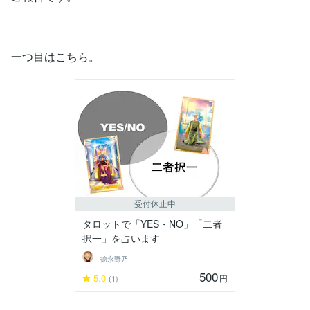
一つ目はこちら。
受付休止中
タロットで「YES・NO」「二者
択一」を占います
德永野乃
500
5.0
円
(1)