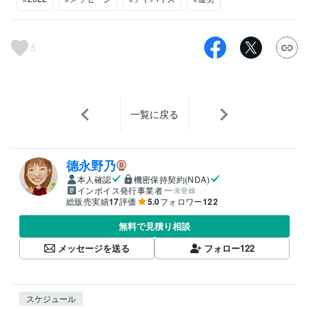
5
一覧に戻る
德永野乃
本人確認
機密保持契約(NDA)
インボイス発行事業者
未登録
総販売実績
17
評価
5.0
フォロワー
122
無料で見積り相談
メッセージを送る
フォロー
122
スケジュール