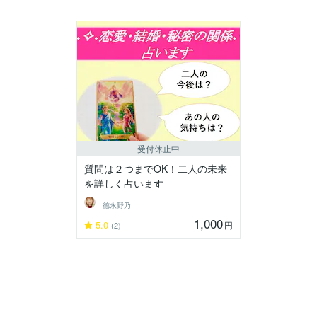
受付休止中
質問は２つまでOK！二人の未来
を詳しく占います
德永野乃
1,000
5.0
円
(2)