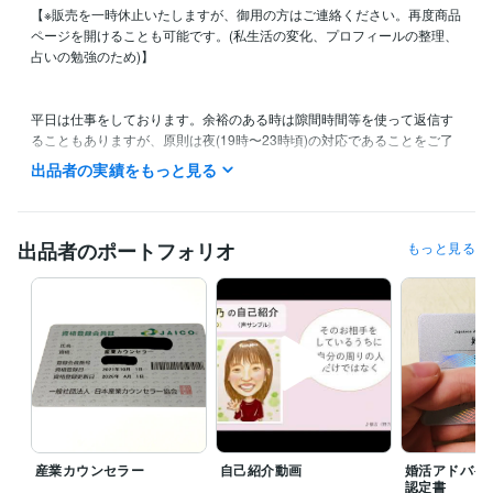
【※販売を一時休止いたしますが、御用の方はご連絡ください。再度商品
ページを開けることも可能です。(私生活の変化、プロフィールの整理、
占いの勉強のため)】

平日は仕事をしております。余裕のある時は隙間時間等を使って返信す
ることもありますが、原則は夜(19時〜23時頃)の対応であることをご了
承頂けますと幸いです。

出品者の実績をもっと見る
土日は予定により待機時間が異なりますが、購入やメッセージを受信次
第、必ず確認いたします。

占いは、ご依頼の状況によっては数日お時間を頂く可能性もございま
す。

出品者のポートフォリオ
もっと見る
【商品紹介や注意事項等は、購入前に必ずお読みください】
資格・検定
秘書技能検定2級
取得年 : 2019年
3級ファイナンシャルプランニング技能士
取得年 : 2021年
婚活アドバイザー
取得年 : 2019年
産業カウンセラー
取得年 : 2021年
2級ファイナンシャルプランニング技能士
取得年 : 2021年
メンタルヘルスマネジメント検定(Ⅱ種・Ⅲ種)
取得年 : 2021年
日商簿記3級
取得年 : 2022年
産業カウンセラー
自己紹介動画
婚活アドバイ
オートデスク認定ユーザー(Auto CAD)
取得年 : 2023年
認定書