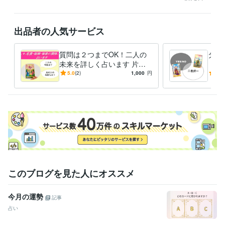
得意分野
悩み相談・カウンセリング
不安や悩みetc… 聴き役になります
恋愛
に関するお話の傾聴&助言
お仕事に関するお話の傾聴&助言
出品者の人気サービス
悩み相談
傾聴
チャット
話し相手
アドバイス
愚痴
仕事
就活
恋愛
質問は２つまでOK！二人の
タロ
占い
タロット占いでもやもやした状況をクリアに
未来を詳しく占います 片思
「二
タロット占い
チャット
自己分析
アドバイス
い・交際中・既婚のあなた
《恋
5.0
(2)
1,000
円
5.0
に。言いにくい内容もご遠慮
を後
なく
りま
このブログを見た人にオススメ
今月の運勢
記事
占い