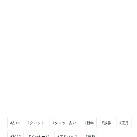
#占い
#タロット
#タロット占い
#新年
#挨拶
#正月
#2022
#メッセージ
#アドバイス
#運勢