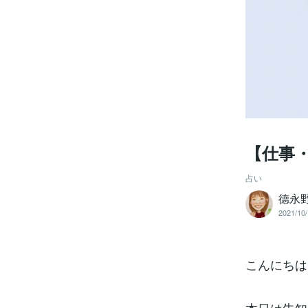
【仕事
占い
德永
2021/10/
こんにちは