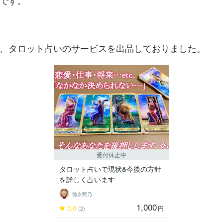
です。
、タロット占いのサービスを出品しておりました。
受付休止中
タロット占いで現状&今後の方針
を詳しく占います
德永野乃
1,000
5.0
円
(2)