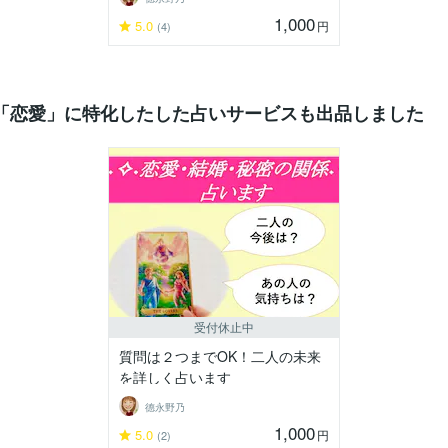
1,000
5.0
円
(4)
「恋愛」に特化したした占いサービスも出品しました
受付休止中
質問は２つまでOK！二人の未来
を詳しく占います
德永野乃
1,000
5.0
円
(2)