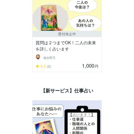
受付休止中
質問は２つまでOK！二人の未来
を詳しく占います
德永野乃
1,000
5.0
円
(2)
【新サービス】仕事占い