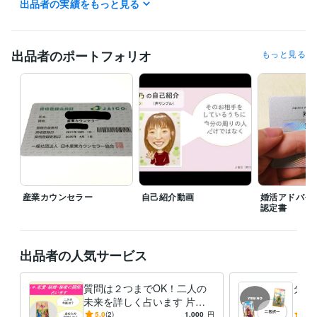
出品者の実績をもっと見る
土日は予定により待機時間が異なりますが、購入やメッセージを受信次
第、必ず確認いたします。

占いは、ご依頼の状況によっては数日お時間を頂く可能性もございま
す。

出品者のポートフォリオ
もっと見る
【商品紹介や注意事項等は、購入前に必ずお読みください】
資格・検定
秘書技能検定2級
取得年 : 2019年
3級ファイナンシャルプランニング技能士
取得年 : 2021年
婚活アドバイザー
取得年 : 2019年
産業カウンセラー
取得年 : 2021年
2級ファイナンシャルプランニング技能士
取得年 : 2021年
メンタルヘルスマネジメント検定(Ⅱ種・Ⅲ種)
取得年 : 2021年
日商簿記3級
取得年 : 2022年
産業カウンセラー
自己紹介動画
婚活アドバイ
オートデスク認定ユーザー(Auto CAD)
取得年 : 2023年
認定書
得意分野
悩み相談・カウンセリング
不安や悩みetc… 聴き役になります
恋愛
に関するお話の傾聴&助言
お仕事に関するお話の傾聴&助言
出品者の人気サービス
悩み相談
傾聴
チャット
話し相手
アドバイス
愚痴
仕事
就活
恋愛
質問は２つまでOK！二人の
タロ
占い
タロット占いでもやもやした状況をクリアに
未来を詳しく占います 片思
「二
タロット占い
チャット
自己分析
アドバイス
い・交際中・既婚のあなた
《恋
5.0
(2)
1,000
円
5.0