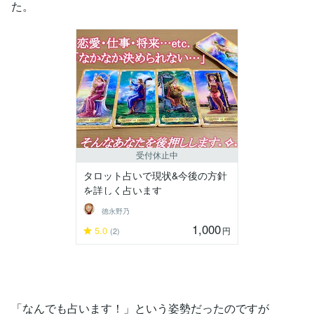
た。
受付休止中
タロット占いで現状&今後の方針
を詳しく占います
德永野乃
1,000
5.0
円
(2)
「なんでも占います！」という姿勢だったのですが