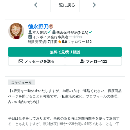
一覧に戻る
德永野乃
本人確認
機密保持契約(NDA)
インボイス発行事業者
未登録
総販売実績
17
評価
5.0
フォロワー
122
無料で見積り相談
メッセージを送る
フォロー
122
スケジュール
【※販売を一時休止いたしますが、御用の方はご連絡ください。再度商品
ページを開けることも可能です。(私生活の変化、プロフィールの整理、
占いの勉強のため)】

平日は仕事をしております。余裕のある時は隙間時間等を使って返信す
ることもありますが、原則は夜(19時〜23時頃)の対応であることをご了
承頂けますと幸いです。
