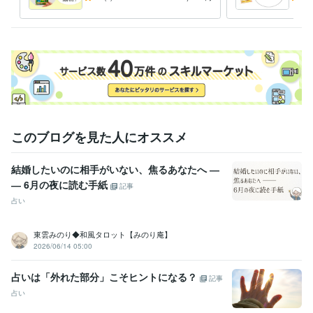
に。言いにくい内容もご遠慮
を後
なく
りま
このブログを見た人にオススメ
結婚したいのに相手がいない、焦るあなたへ ―
― 6月の夜に読む手紙
記事
占い
東雲みのり◆和風タロット【みのり庵】
2026/06/14 05:00
占いは「外れた部分」こそヒントになる？
記事
占い