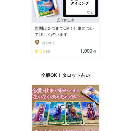
受付休止中
質問は２つまでOK！仕事につい
て詳しく占います
德永野乃
1,000
5.0
円
(4)
全般OK！タロット占い