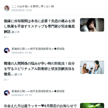
こころね＠迷いを整理し導く占い師
2025/08/29 13:20
復縁に冷却期間は本当に必要？失恋の痛みを消
し執着を手放す５ステップを専門家が完全徹底
解説
記事
占い
新施術公開→≪相手意識強制変化≫◆星桜龍
2026/08/01 07:06
職場の人間関係の悩みが辛い時の対処法！自分
を守るスピリチュアル防衛術と状況別解決法を
徹底...
記事
占い
新施術公開→≪相手意識強制変化≫◆星桜龍
2026/08/01 07:10
出会えた方は超ラッキー💖8月限定のお知らせで