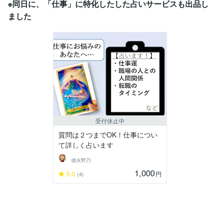
※同日に、「仕事」に特化したした占いサービスも出品し
ました
受付休止中
質問は２つまでOK！仕事につい
て詳しく占います
德永野乃
1,000
5.0
円
(4)