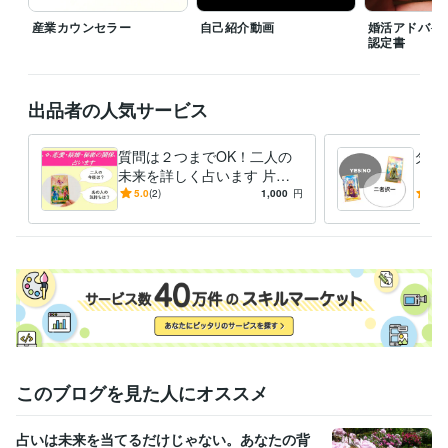
日商簿記3級
取得年 : 2022年
産業カウンセラー
自己紹介動画
婚活アドバイ
オートデスク認定ユーザー(Auto CAD)
取得年 : 2023年
認定書
得意分野
悩み相談・カウンセリング
不安や悩みetc… 聴き役になります
恋愛
に関するお話の傾聴&助言
お仕事に関するお話の傾聴&助言
出品者の人気サービス
悩み相談
傾聴
チャット
話し相手
アドバイス
愚痴
仕事
就活
恋愛
質問は２つまでOK！二人の
タロ
占い
タロット占いでもやもやした状況をクリアに
未来を詳しく占います 片思
「二
タロット占い
チャット
自己分析
アドバイス
い・交際中・既婚のあなた
《恋
5.0
(2)
1,000
円
5.0
に。言いにくい内容もご遠慮
を後
なく
りま
このブログを見た人にオススメ
占いは未来を当てるだけじゃない。あなたの背