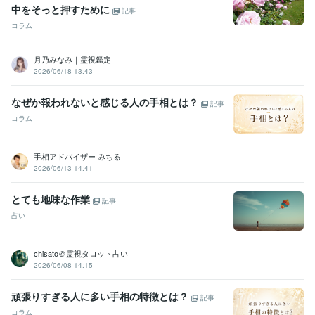
中をそっと押すために
記事
コラム
月乃みなみ｜霊視鑑定
2026/06/18 13:43
なぜか報われないと感じる人の手相とは？
記事
コラム
手相アドバイザー みちる
2026/06/13 14:41
とても地味な作業
記事
占い
chisato＠霊視タロット占い
2026/06/08 14:15
頑張りすぎる人に多い手相の特徴とは？
記事
コラム