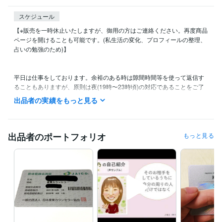
スケジュール
【※販売を一時休止いたしますが、御用の方はご連絡ください。再度商品
ページを開けることも可能です。(私生活の変化、プロフィールの整理、
占いの勉強のため)】

平日は仕事をしております。余裕のある時は隙間時間等を使って返信す
ることもありますが、原則は夜(19時〜23時頃)の対応であることをご了
承頂けますと幸いです。

出品者の実績をもっと見る
土日は予定により待機時間が異なりますが、購入やメッセージを受信次
第、必ず確認いたします。

占いは、ご依頼の状況によっては数日お時間を頂く可能性もございま
す。

出品者のポートフォリオ
もっと見る
【商品紹介や注意事項等は、購入前に必ずお読みください】
資格・検定
秘書技能検定2級
取得年 : 2019年
3級ファイナンシャルプランニング技能士
取得年 : 2021年
婚活アドバイザー
取得年 : 2019年
産業カウンセラー
取得年 : 2021年
2級ファイナンシャルプランニング技能士
取得年 : 2021年
メンタルヘルスマネジメント検定(Ⅱ種・Ⅲ種)
取得年 : 2021年