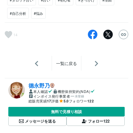
#自己分析
#悩み
14
一覧に戻る
德永野乃
本人確認
機密保持契約(NDA)
インボイス発行事業者
未登録
総販売実績
17
評価
5.0
フォロワー
122
無料で見積り相談
メッセージを送る
フォロー
122