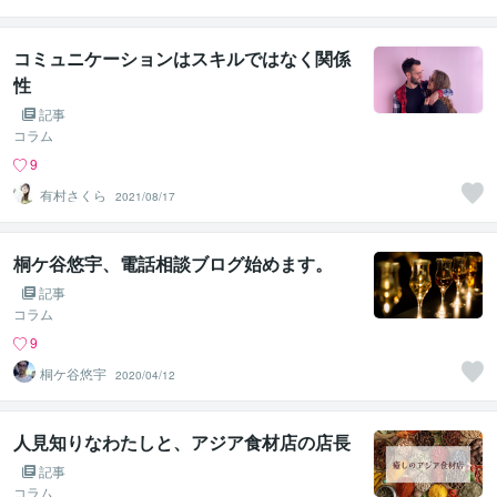
屋【心の保健
室】
コミュニケーションはスキルではなく関係
性
記事
コラム
9
有村さくら
2021/08/17
桐ケ谷悠宇、電話相談ブログ始めます。
記事
コラム
9
桐ケ谷悠宇
2020/04/12
人見知りなわたしと、アジア食材店の店長
記事
コラム