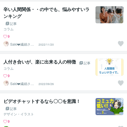
辛い人間関係・・の中でも、悩みやすいラ
ンキング
記事
コラム
9
Saki❤️繊細さん
2022/11/20
のハッピーサポ
ーター
人付き合いが、楽に出来る人の特徴
記事
コラム
9
Saki❤️繊細さん
2022/09/26
のハッピーサポ
ーター
ビデオチャットするなら〇〇を意識！
記事
デザイン・イラスト
9