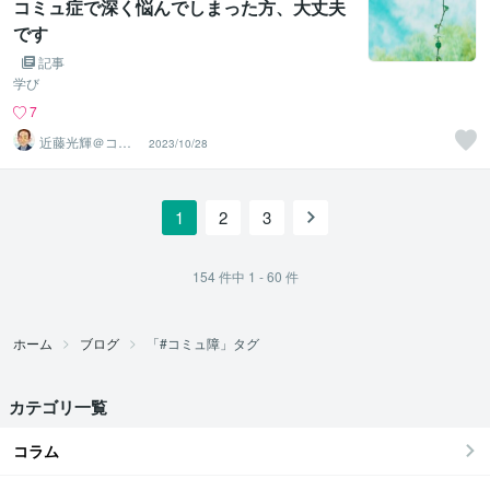
コミュ症で深く悩んでしまった方、大丈夫
です
記事
学び
7
近藤光輝＠コミ
2023/10/28
ュ不安をサポー
ト
1
2
3
154
件中
1 - 60
件
ホーム
ブログ
「#コミュ障」タグ
カテゴリ一覧
コラム