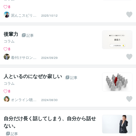
8
泥んこスピリチ
2025/10/12
ュアル♡麻弥
（まや）
後輩力
記事
コラム
8
着付けサロンMa
2024/09/29
y
人といるのになぜか寂しい
記事
コラム
8
オンライン聴き
2024/08/30
屋【心の保健
室】
自分だけ長く話してしまう、自分から話せ
ない。
記事