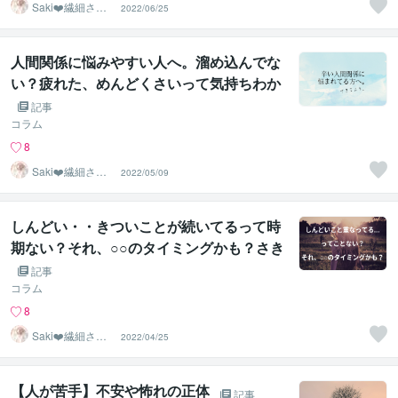
Saki❤️繊細さん
2022/06/25
のハッピーサポ
ーター
人間関係に悩みやすい人へ。溜め込んでな
い？疲れた、めんどくさいって気持ちわか
る・・
記事
コラム
8
Saki❤️繊細さん
2022/05/09
のハッピーサポ
ーター
しんどい・・きついことが続いてるって時
期ない？それ、○○のタイミングかも？さき
こが思う、進化のタイミング
記事
コラム
8
Saki❤️繊細さん
2022/04/25
のハッピーサポ
ーター
【人が苦手】不安や怖れの正体
記事