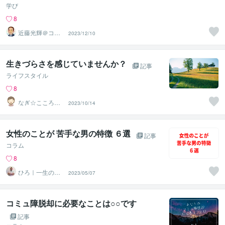
学び
8
近藤光輝＠コミ
2023/12/10
ュ不安をサポー
ト
生きづらさを感じていませんか？
記事
ライフスタイル
8
なぎ☆こころの
2023/10/14
薬箱
女性のことが 苦手な男の特徴 ６選
記事
コラム
8
ひろ｜一生の自
2023/05/07
信を育てる心理
学の専門家
コミュ障脱却に必要なことは○○です
記事