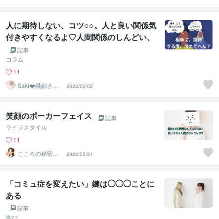
障がいカウンセ
ラー
人に期待しない、コツ○○。人と良い関係気
付きやすくなるよ♡人間関係のしんどい、
悩みってつきひんよねー。
記事
コラム
11
Saki❤️繊細さん
2022/06/02
のハッピーサポ
ーター
笑顔のポーカーフェイス
記事
ライフスタイル
11
こころの秘密基
2022/05/21
地☆Shuurei
「コミュ症を変えたい」鍵は◯◯◯ことに
ある
記事
学び