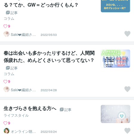
る？てか、GW＝どっか行くもん？
記事
コラム
9
Saki❤️繊細さん
2022/05/03
のハッピーサポ
ーター
春は出会いも多かったりするけど、人間関
係疲れた、めんどくさいって思ってない？
記事
コラム
9
Saki❤️繊細さん
2022/04/28
のハッピーサポ
ーター
生きづらさを抱える方へ
記事
ライフスタイル
9
オンライン聴き
2022/03/24