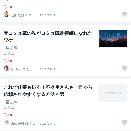
10
近藤光輝＠コミ
2023/08/12
ュ不安をサポー
ト
元コミュ障の私がコミュ障改善師になれた
ワケ
記事
コラム
10
かりん コミュ障
2023/02/18
改善講師
これで仕事も捗る！不器用さんも上司から
信頼されやすくなる方法４選
記事
コラム
10
Saki❤️繊細さん
2023/01/16
のハッピーサポ
ーター