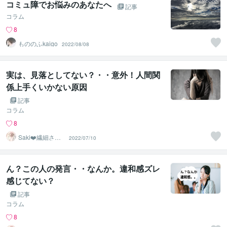
コミュ障でお悩みのあなたへ
記事
コラム
8
もののふkaigo
2022/08/08
実は、見落としてない？・・意外！人間関
係上手くいかない原因
記事
コラム
8
Saki❤️繊細さん
2022/07/10
のハッピーサポ
ーター
ん？この人の発言・・なんか。違和感ズレ
感じてない？
記事
コラム
8