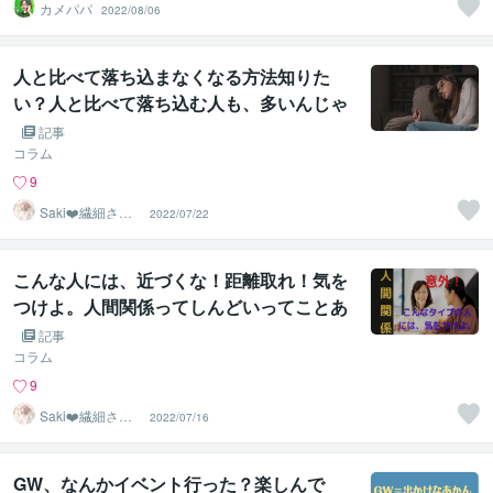
カメパパ
2022/08/06
人と比べて落ち込まなくなる方法知りた
い？人と比べて落ち込む人も、多いんじゃ
ない？
記事
コラム
9
Saki❤️繊細さん
2022/07/22
のハッピーサポ
ーター
こんな人には、近づくな！距離取れ！気を
つけよ。人間関係ってしんどいってことあ
るよなー。
記事
コラム
9
Saki❤️繊細さん
2022/07/16
のハッピーサポ
ーター
GW、なんかイベント行った？楽しんで