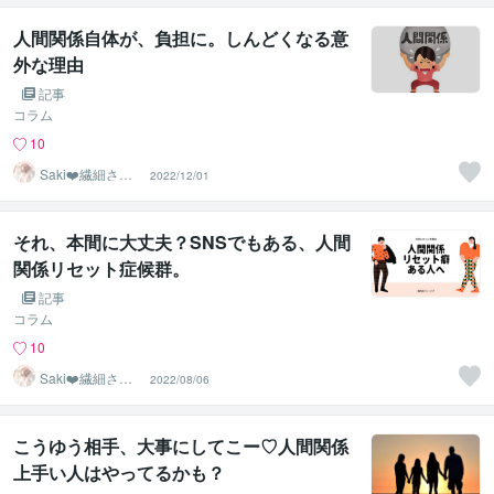
人間関係自体が、負担に。しんどくなる意
外な理由
記事
コラム
10
Saki❤️繊細さん
2022/12/01
のハッピーサポ
ーター
それ、本間に大丈夫？SNSでもある、人間
関係リセット症候群。
記事
コラム
10
Saki❤️繊細さん
2022/08/06
のハッピーサポ
ーター
こうゆう相手、大事にしてこー♡人間関係
上手い人はやってるかも？