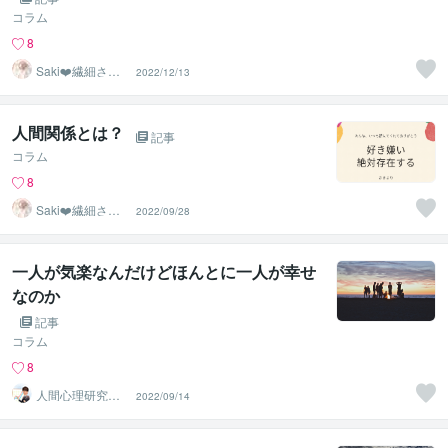
コラム
8
Saki❤️繊細さん
2022/12/13
のハッピーサポ
ーター
人間関係とは？
記事
コラム
8
Saki❤️繊細さん
2022/09/28
のハッピーサポ
ーター
一人が気楽なんだけどほんとに一人が幸せ
なのか
記事
コラム
8
人間心理研究家
2022/09/14
＠SHIGE