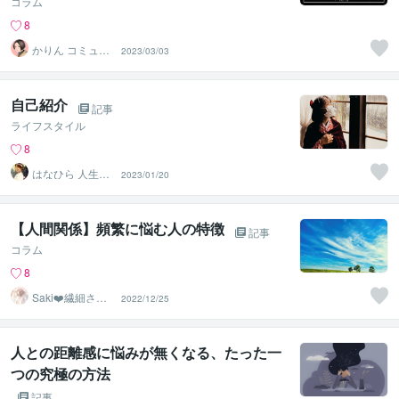
コラム
8
かりん コミュ障
2023/03/03
改善講師
自己紹介
記事
ライフスタイル
8
はなひら 人生開
2023/01/20
花アドバイザー
【人間関係】頻繁に悩む人の特徴
記事
コラム
8
Saki❤️繊細さん
2022/12/25
のハッピーサポ
ーター
人との距離感に悩みが無くなる、たった一
つの究極の方法
記事