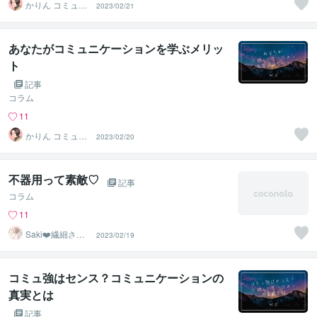
かりん コミュ障
2023/02/21
改善講師
あなたがコミュニケーションを学ぶメリッ
ト
記事
コラム
11
かりん コミュ障
2023/02/20
改善講師
不器用って素敵♡
記事
コラム
11
Saki❤️繊細さん
2023/02/19
のハッピーサポ
ーター
コミュ強はセンス？コミュニケーションの
真実とは
記事