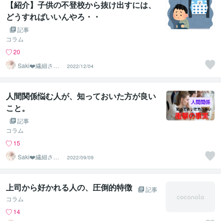
【紹介】子供の不登校から抜け出すには、
どうすればいいんやろ・・
記事
コラム
20
Saki❤️繊細さん
2022/12/04
のハッピーサポ
ーター
人間関係悩む人が、知っておいた方が良い
こと。
記事
コラム
15
Saki❤️繊細さん
2022/09/09
のハッピーサポ
ーター
上司から好かれる人の、圧倒的特徴
記事
コラム
14