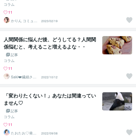
コラム
11
かりん コミュ障
2023/02/19
改善講師
人間関係に悩んだ後、どうしてる？人間関
係悩むと、考えること増えるよな・・
記事
コラム
11
Saki❤️繊細さん
2022/10/12
のハッピーサポ
ーター
「変わりたくない！」あなたは間違ってい
ません♡
記事
コラム
11
たおたお♡発達
2022/09/08