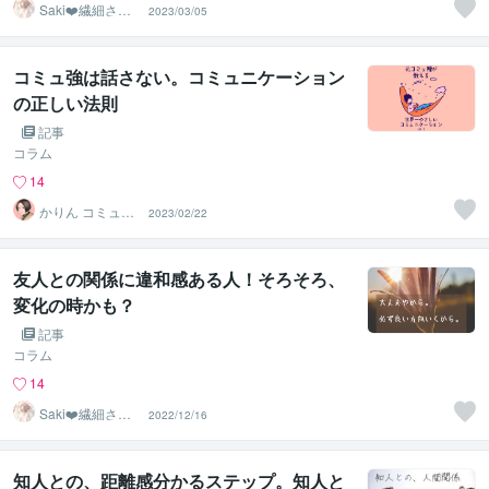
Saki❤️繊細さん
2023/03/05
のハッピーサポ
ーター
コミュ強は話さない。コミュニケーション
の正しい法則
記事
コラム
14
かりん コミュ障
2023/02/22
改善講師
友人との関係に違和感ある人！そろそろ、
変化の時かも？
記事
コラム
14
Saki❤️繊細さん
2022/12/16
のハッピーサポ
ーター
知人との、距離感分かるステップ。知人と