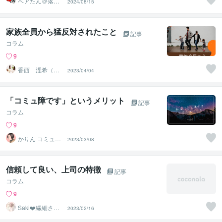
ベアたん＠落書
2024/08/15
きイラストレー
ター
家族全員から猛反対されたこと
記事
コラム
9
香西 浬希（こ
2023/04/04
うざい りの）
カウンセラー
「コミュ障です」というメリット
記事
コラム
9
かりん コミュ障
2023/03/08
改善講師
信頼して良い、上司の特徴
記事
コラム
9
Saki❤️繊細さん
2023/02/16
のハッピーサポ
ーター