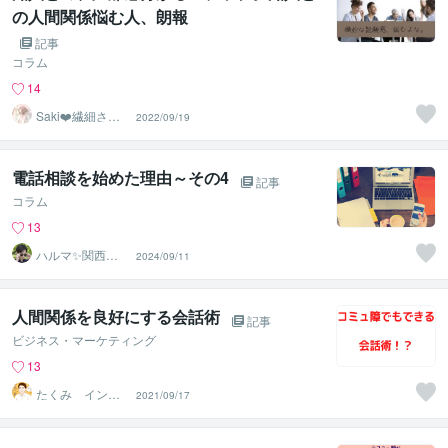
の人間関係悩む人、朗報
記事
コラム
14
Saki❤️繊細さん
2022/09/19
のハッピーサポ
ーター
電話相談を始めた理由～その4
記事
コラム
13
ハルマ✨関西の
2024/09/11
傾聴マスター
人間関係を良好にする会話術
記事
ビジネス・マーケティング
13
たくみ インキ
2021/09/17
ャだけどリア充