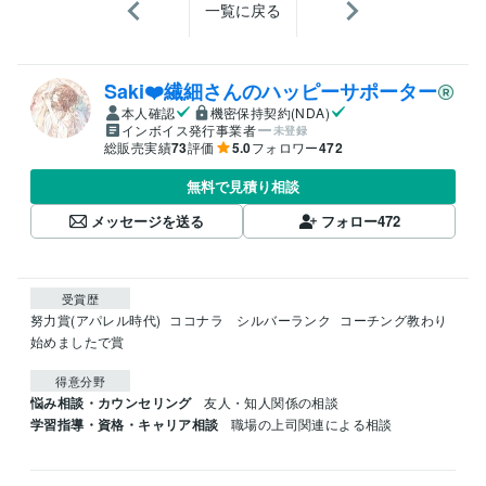
一覧に戻る
Saki❤️繊細さんのハッピーサポーター
本人確認
機密保持契約(NDA)
インボイス発行事業者
未登録
総販売実績
73
評価
5.0
フォロワー
472
無料で見積り相談
メッセージを送る
フォロー
472
受賞歴
努力賞(アパレル時代)
ココナラ　シルバーランク
コーチング教わり
始めましたで賞
得意分野
悩み相談・カウンセリング
友人・知人関係の相談
学習指導・資格・キャリア相談
職場の上司関連による相談