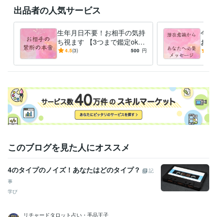
出品者の人気サービス
生年月日不要！お相手の気持
今の
ち視ます 【3つまで鑑定ok】
お伝
24時間以内回答！前向きにな
るな
4.5
(3)
500
円
-
(1)
るよう伝える
い、
このブログを見た人にオススメ
4のタイプのノイズ！あなたはどのタイプ？
記
事
学び
リチャードタロット占い・手品王子