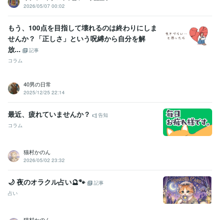
2026/05/07 00:02
もう、100点を目指して壊れるのは終わりにしま
せんか？「正しさ」という呪縛から自分を解
放...
記事
コラム
40男の日常
2025/12/25 22:14
最近、疲れていませんか？
告知
コラム
猫村かのん
2026/05/02 23:32
🌙 夜のオラクル占い🔮🐾
記事
占い
猫村かのん