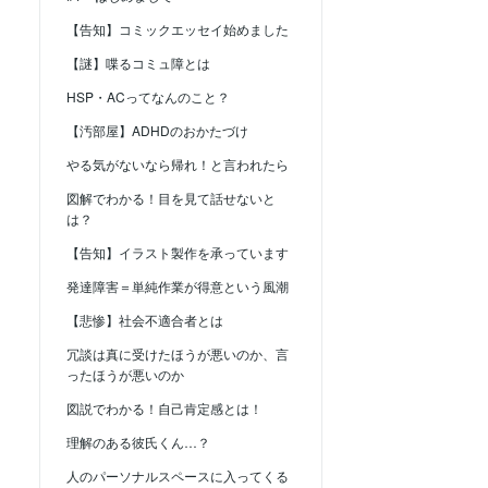
【告知】コミックエッセイ始めました
【謎】喋るコミュ障とは
HSP・ACってなんのこと？
【汚部屋】ADHDのおかたづけ
やる気がないなら帰れ！と言われたら
図解でわかる！目を見て話せないと
は？
【告知】イラスト製作を承っています
発達障害＝単純作業が得意という風潮
【悲惨】社会不適合者とは
冗談は真に受けたほうが悪いのか、言
ったほうが悪いのか
図説でわかる！自己肯定感とは！
理解のある彼氏くん…？
人のパーソナルスペースに入ってくる