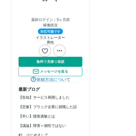
最終ログイン：
5ヶ月前
稼働状況
対応可能です
イラストレーター
男性
無料で見積り相談
メッセージを送る
依頼方法について
最新ブログ
【告知】サービス再開しました
【悲惨】ブラック企業に就職した話
【辛い】聴覚過敏とは
【議論】障害＝個性ではない
#1 はじめまして