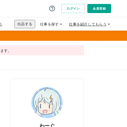
れます。
わーぐ