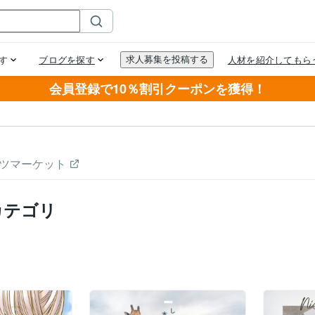
会員登録で10％割引クーポンを獲得！
ツマーケット
カテゴリ