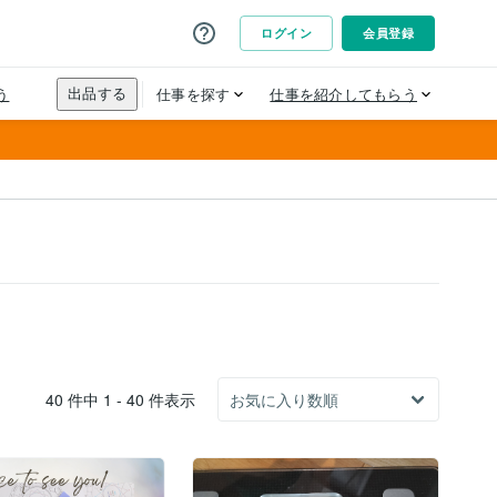
40 件中 1 - 40 件表示