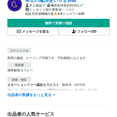
本人確認
機密保持契約(NDA)
インボイス発行事業者
未登録
総販売実績
589
評価
4.9
フォロワー
320
無料で見積り相談
メッセージを送る
フォロー
320
スケジュール
夜間の施術、ヒーリング可能です。予約制制になります。
受賞歴
感情解放セラピー
資格・検定
エモーションフリー認定セラピスト
取得年 : 2015年
ヴィジュアルフォーカシング認定セラピスト
取得年 : 2017年
出品者の実績をもっと見る
九星気学鑑定士
取得年 : 2012年
得意分野
占い
恋愛の画相（人相学・顔占い）、透視
 感情解放、問題解決セ
出品者の人気サービス
ラピー