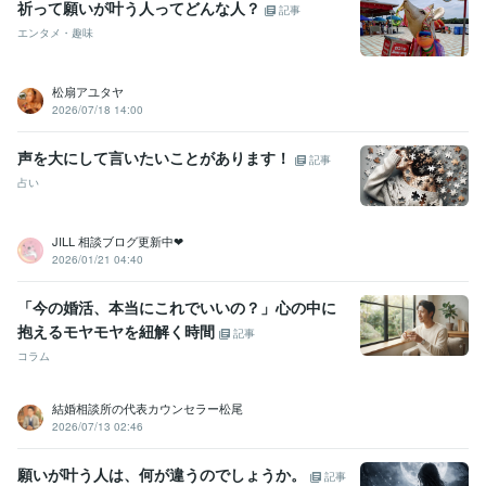
祈って願いが叶う人ってどんな人？
記事
エンタメ・趣味
松扇アユタヤ
2026/07/18 14:00
声を大にして言いたいことがあります！
記事
占い
JILL 相談ブログ更新中❤︎
2026/01/21 04:40
「今の婚活、本当にこれでいいの？」心の中に
抱えるモヤモヤを紐解く時間
記事
コラム
結婚相談所の代表カウンセラー松尾
2026/07/13 02:46
願いが叶う人は、何が違うのでしょうか。
記事