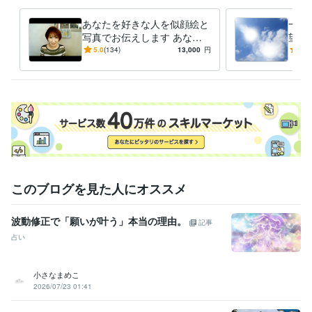
画相・透視
問題解決セラピー
あなたを好きな人を似顔絵と
一度
語学力
写真でお伝えします あなた
望む
英語
日常会話レベル
に夢中な人の顔が似顔絵です
バー
5.0
(134)
13,000
円
5.0
ぐわかる★画相透視★
く 
イン
このブログを見た人にオススメ
波動修正で「願いが叶う」本当の理由。
記事
占い
小さなまめこ
2026/07/23 01:41