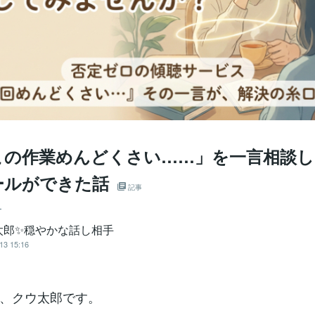
この作業めんどくさい……」を一言相談し
ールができた話
記事
ー
太郎✨穏やかな話し相手
13 15:16
、クウ太郎です。