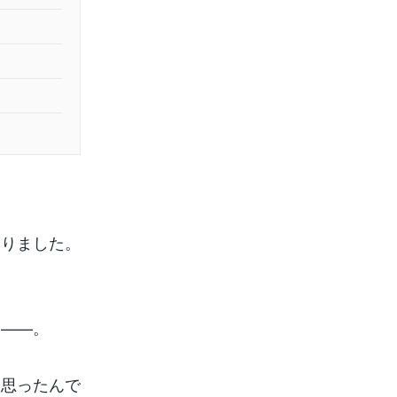
ありました。
て——。
と思ったんで