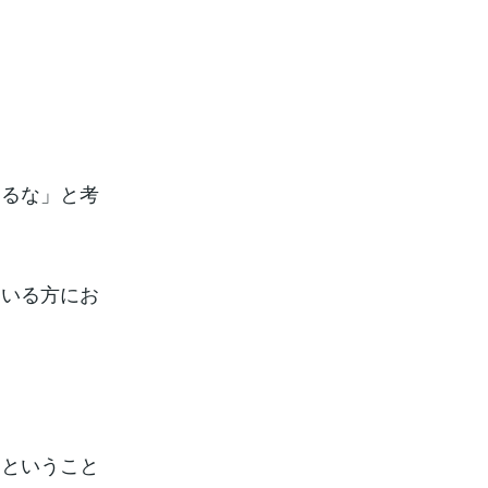
きるな」と考
ている方にお
ということ
る