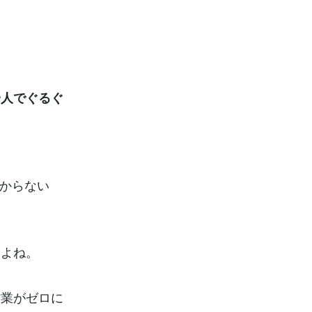
一人でぐるぐ
わからない
すよね。
作業がゼロに