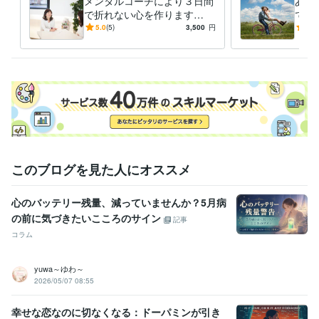
メンタルコーチにより３日間
あな
で折れない心を作ります
で解
【本当に変わりたい人限定】
ゴー
5.0
(5)
3,500
円
4.2
あなたの魂が望む方向を見つ
けます。
このブログを見た人にオススメ
心のバッテリー残量、減っていませんか？5月病
の前に気づきたいこころのサイン
記事
コラム
yuwa～ゆわ～
2026/05/07 08:55
幸せな恋なのに切なくなる：ドーパミンが引き