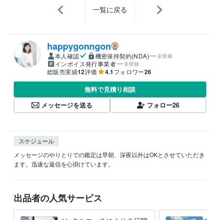
一覧に戻る
happygonngon
本人確認
機密保持契約(NDA)
未登録
インボイス発行事業者
未登録
総販売実績
12
評価
4.1
フォロワー
26
無料で見積り相談
メッセージを送る
フォロー
26
スケジュール
メッセージのやりとりでの鑑定は早朝、深夜以外はOKとさせていただき
ます。迅速な返信を心掛けています。
出品者の人気サービス