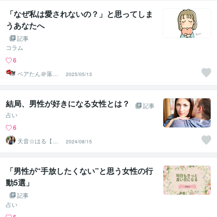
「なぜ私は愛されないの？」と思ってしま
うあなたへ
記事
コラム
6
ベアたん＠落書
2025/05/13
きイラストレー
ター
結局、男性が好きになる女性とは？
記事
占い
6
天音☆はる【ス
2024/08/15
ターシード覚醒
ヒーラー】
「男性が“手放したくない”と思う女性の行
動5選」
記事
占い
5