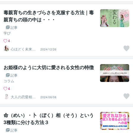
毒親育ちの生きづらさを克服する方法｜毒
親育ちの頭の中は・・・
記事
学び
4
心ほどく未来透
2024/12/26
視⭐︎琉稟るりん
お姫様のように大切に愛される女性の特徴
記事
コラム
4
大人の恋愛相談
2024/06/08
室♡Miyu
命（めい）・卜（ぼく）相（そう）という
3種類に分ける方法３
記事