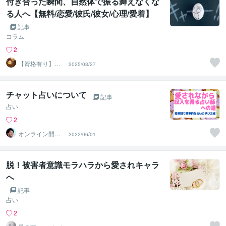
付き合った瞬間、自然体で振る舞えなくな
る人へ【無料/恋愛/彼氏/彼女/心理/愛着】
記事
コラム
2
【資格有り】心
2025/03/27
理カウンセラーY
uka
チャット占いについて
記事
占い
2
オンライン開運
2022/06/01
ビジネスアドバ
イザー＠志念
脱！被害者意識モラハラから愛されキャラ
へ
記事
占い
2