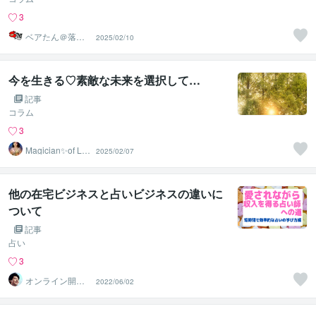
3
ベアたん＠落書
2025/02/10
きイラストレー
ター
今を生きる♡素敵な未来を選択して…
記事
コラム
3
Magician✨of Lo
2025/02/07
ve♡みつき
他の在宅ビジネスと占いビジネスの違いに
ついて
記事
占い
3
オンライン開運
2022/06/02
ビジネスアドバ
イザー＠志念