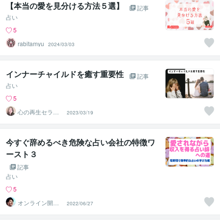
【本当の愛を見分ける方法５選】
記事
占い
5
rabitamyu
2024/03/03
インナーチャイルドを癒す重要性
記事
占い
5
心の再生セラピ
2023/03/19
スト YASUKO
今すぐ辞めるべき危険な占い会社の特徴ワ
ースト３
記事
占い
5
オンライン開運
2022/06/27
ビジネスアドバ
イザー＠志念