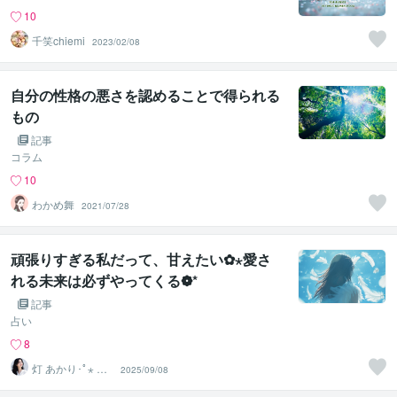
10
千笑chiemi
2023/02/08
自分の性格の悪さを認めることで得られる
もの
記事
コラム
10
わかめ舞
2021/07/28
頑張りすぎる私だって、甘えたい✿⋆愛さ
れる未来は必ずやってくる❁*
記事
占い
8
灯 あかり･ﾟ⋆ 想
2025/09/08
いと流れを結ぶ
鑑定士