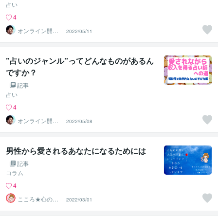
占い
4
オンライン開運
2022/05/11
ビジネスアドバ
イザー＠志念
”占いのジャンル”ってどんなものがあるん
ですか？
記事
占い
4
オンライン開運
2022/05/08
ビジネスアドバ
イザー＠志念
男性から愛されるあなたになるためには
記事
コラム
4
こころ★心のナ
2022/03/01
ース あなたを幸
せに導く