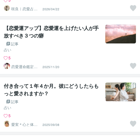
咲良｜恋愛占い
2026/04/22
心導師
【恋愛運アップ】恋愛運を上げたい人が手
放すべき３つの癖
記事
占い
5
恋愛運命鑑定士
2025/11/20
光輝｜洞察タロ
ット✨️
付き合って１年４か月。彼にどうしたらも
っと愛されますか？
記事
占い
5
愛実＊心と体を
2025/09/08
癒す占いカウン
セラー