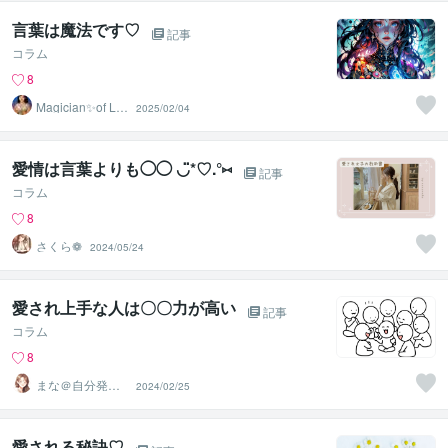
言葉は魔法です♡
記事
コラム
8
Magician✨of Lo
2025/02/04
ve♡みつき
愛情は言葉よりも◯◯ ◡̈*♡.°⑅
記事
コラム
8
さくら❁
2024/05/24
愛され上手な人は〇〇力が高い
記事
コラム
8
まな＠自分発掘
2024/02/25
コーチング
愛される秘訣♡