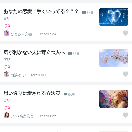
あなたの恋愛上手くいってる？？？
記事
占い
3
ひとみ☆究極の
2026/05/08
縁結びヒーラー
気が利かない夫に苛立つ人へ
記事
学び
3
白浜ゆうり
2025/11/01
思い通りに愛される方法♡
記事
占い
3
アン♦︎高次元と繋
2025/07/07
ぐ神の使い♦︎