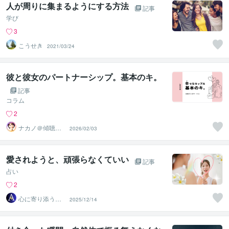
人が周りに集まるようにする方法
記事
学び
3
こうせき
2021/03/24
彼と彼女のパートナーシップ。基本のキ。
記事
コラム
2
ナカノ＠傾聴と
2026/02/03
的確さで出口に
導く脳のプロ
愛されようと、頑張らなくていい
記事
占い
2
心に寄り添うタ
2025/12/14
ロット占い師 A
ries