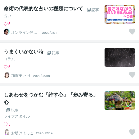
命術の代表的な占いの種類について
記事
占い
5
オンライン開運
2022/05/11
ビジネスアドバ
イザー＠志念
うまくいかない時
記事
コラム
5
加賀美 さり
2022/05/08
しあわせをつかむ「許す心」「歩み寄る」
心
記事
ライフスタイル
5
お助けよっこ
2020/12/14