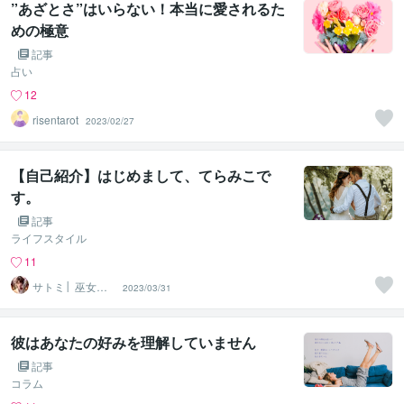
”あざとさ”はいらない！本当に愛されるた
めの極意
記事
占い
12
risentarot
2023/02/27
【自己紹介】はじめまして、てらみこで
す。
記事
ライフスタイル
11
サトミ│ 巫女式
2023/03/31
恋愛占い師
彼はあなたの好みを理解していません
記事
コラム