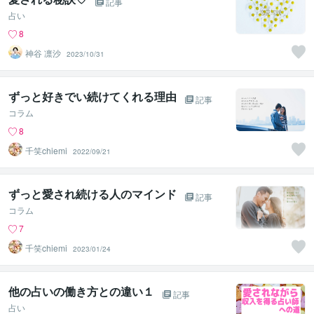
記事
占い
8
神谷 凛沙
2023/10/31
ずっと好きでい続けてくれる理由
記事
コラム
8
千笑chiemi
2022/09/21
ずっと愛され続ける人のマインド
記事
コラム
7
千笑chiemi
2023/01/24
他の占いの働き方との違い１
記事
占い