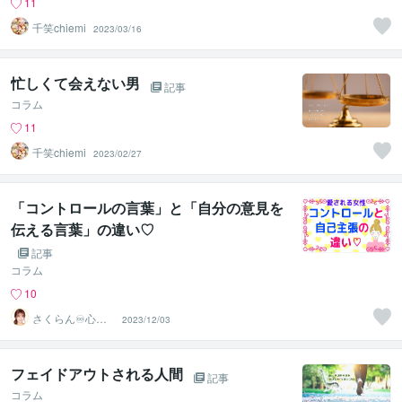
11
千笑chiemi
2023/03/16
忙しくて会えない男
記事
コラム
11
千笑chiemi
2023/02/27
「コントロールの言葉」と「自分の意見を
伝える言葉」の違い♡
記事
コラム
10
さくらん♾️心理
2023/12/03
カウンセラー✨
❤️✨
フェイドアウトされる人間
記事
コラム