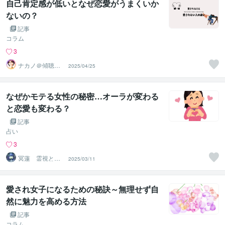
自己肯定感が低いとなぜ恋愛がうまくいか
ないの？
記事
コラム
3
ナカノ＠傾聴と
2025/04/25
的確さで出口に
導く脳のプロ
なぜかモテる女性の秘密…オーラが変わる
と恋愛も変わる？
記事
占い
3
冥蓮 霊視と祈
2025/03/11
祷の占術師
愛され女子になるための秘訣～無理せず自
然に魅力を高める方法
記事
コラム