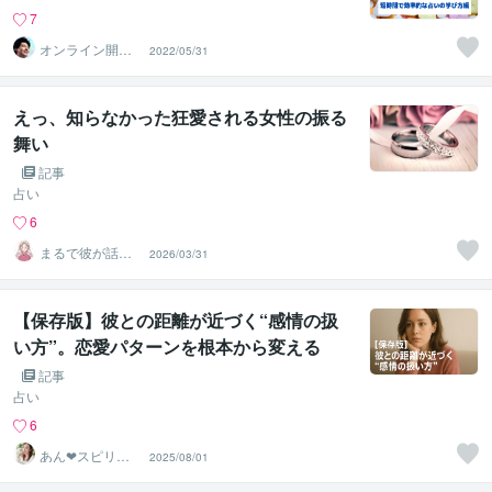
7
オンライン開運
2022/05/31
ビジネスアドバ
イザー＠志念
えっ、知らなかった狂愛される女性の振る
舞い
記事
占い
6
まるで彼が話し
2026/03/31
てるかのように
お届けl運子
【保存版】彼との距離が近づく“感情の扱
い方”。恋愛パターンを根本から変える
記事
占い
6
あん❤スピリチ
2025/08/01
ュアル×論理で引
き寄せる