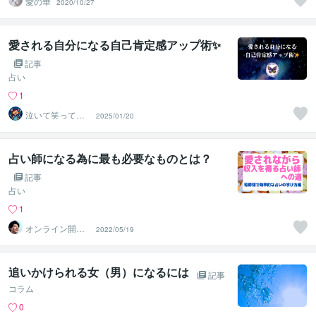
愛の華
2020/10/27
愛される自分になる自己肯定感アップ術✨
記事
占い
1
泣いて笑って占
2025/01/20
い屋・トン子
占い師になる為に最も必要なものとは？
記事
占い
1
オンライン開運
2022/05/19
ビジネスアドバ
イザー＠志念
追いかけられる女（男）になるには
記事
コラム
0