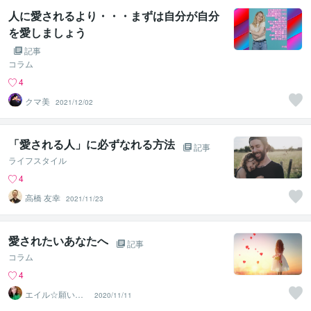
人に愛されるより・・・まずは自分が自分
を愛しましょう
記事
コラム
4
クマ美
2021/12/02
「愛される人」に必ずなれる方法
記事
ライフスタイル
4
高橋 友幸
2021/11/23
愛されたいあなたへ
記事
コラム
4
エイル☆願いを
2020/11/11
叶える宇宙根源
の巫女