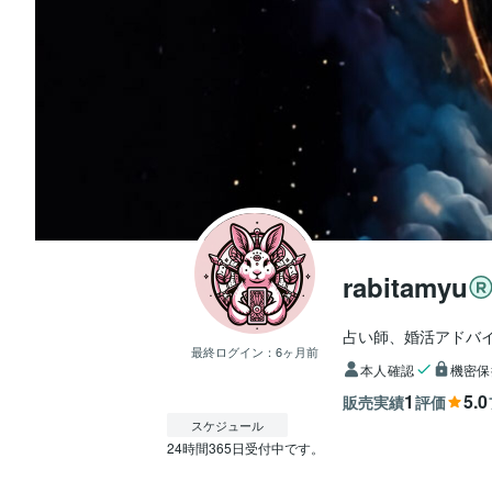
rabitamyu
占い師、婚活アドバ
最終ログイン：
6ヶ月前
本人確認
機密保
1
5.0
販売実績
評価
スケジュール
24時間365日受付中です。