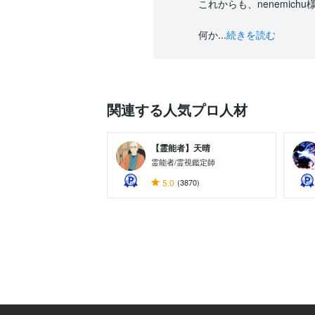
これからも、nenemic
何か...
続きを読む
関連する人気プロ人材
【霊能者】天晴
霊能者/霊視鑑定師
5.0
(3870)