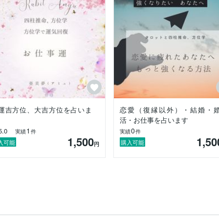
運吉方位、大吉方位を占いま
恋愛（復縁以外）・結婚・
活・お仕事を占います
1
0
5.0
実績
件
実績
件
1,500
1,50
入可能
購入可能
円