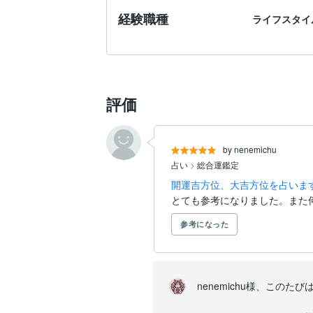
経験職種
ライフスタイ
評価
by nenemichu
占い
>
総合運鑑定
開運吉方位、大吉方位を占いま
とても参考になりました。また
参考になった
nenemichu様、この