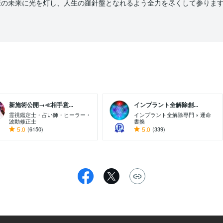
hu様の未来に光を灯し、人生の羅針盤となれるよう全力を尽くして参ります
新施術公開→≪相手意...
インプラント全解除創...
霊視鑑定士・占い師・ヒーラー・
インプラント全解除専門 × 運命
波動修正士
書換
5.0
(6150)
5.0
(339)