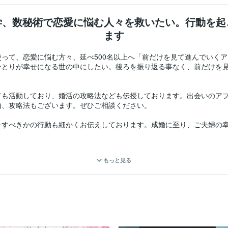
学、数秘術で恋愛に悩む人々を救いたい。行動を起
ます
って、恋愛に悩む方々、延べ500名以上へ「前だけを見て進んでいく
ひとりが幸せになる世の中にしたい。後ろを振り返る事なく、前だけを
ても活動しており、婚活の攻略法なども伝授しております。出会いのア
、攻略法もございます。ぜひご相談ください。

をすべきかの行動も細かくお伝えしております。成婚に至り、ご夫婦の
をお相手は幸せにしてくれていますか？不安にさせていないですか？あ
もっと見る
あるかと思いますが、私自身も様々な恋愛体験を乗り越え、タロットと
な人生を歩めますように精一杯向き合ってお伝え致します。あなたから