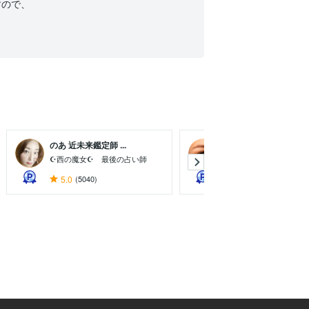
ので、

のあ 近未来鑑定師 ...
せろ☆しあり
☪西の魔女☪ 最後の占い師
霊感占い師
5.0
(5040)
5.0
(6988)