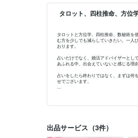
タロット、四柱推命、方位
タロットと方位学、四柱推命、数秘術を使
む方を少しでも減らしていきたい。一人
おります。

占いだけでなく、婚活アドバイザーとし
あふれる中、出会えていないと感じる理由
占いをしたら終わりではなく、まずは何
せでございます。

「あなたの悩みは何ですか？あなたのこと
少し辛いメッセージをお伝えすることも
ました。少しでも多くの方が前向きで幸せ
RabitAmyu

出品サービス（3件）
ラビット亜美夢（アミュ）