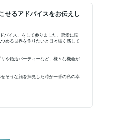
こせるアドバイスをお伝えし
アドバイス」をして参りました。恋愛に悩
見つめる世界を作りたいと日々強く感じて
プリや婚活パーティーなど、様々な機会が
幸せそうな顔を拝見した時が一番の私の幸
なたを守るのは、あなたしかいません」

方位学、四柱推命、数秘術に救われて参り
のご相談をお待ちしております。
