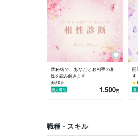
数秘術で、あなたとお相手の相
開
性を読み解きます
す
0
実績
件
1,500
購入可能
購
円
職種・スキル