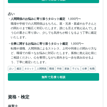
占い
・人間関係のお悩みに寄り添うタロット鑑定
1,000円〜
職場や学校での人間関係はもちろん、親・兄弟・親戚やお子さんと
の関わりまで幅広く対応いたします。誰にも言えず抱え込んでしま
う心の重さに寄り添い、少しでも気持ちが軽くなるよう丁寧に鑑定
いたします。
・仕事に関するお悩みに寄り添うタロット鑑定
1,000円〜
転職や適職、人間関係によるストレス、上司や同僚との関わり方な
ど、職場での様々なお悩みに対応いたします。孤独に抱え込む前に
ご相談ください。心を整理しながら前向きな一歩を踏み出せるよ
う、丁寧に鑑定いたします。
占い
鑑定
タロット
人間関係
職場
学校
家族
子ども
仕事
転職
無料で見積り相談
資格・検定
保育士