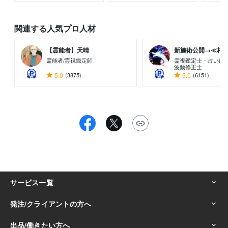
関連する人気プロ人材
【霊能者】天晴
新施術公開→≪相手意
霊能者/霊視鑑定師
霊視鑑定士・占い師
波動修正士
5.0
(3875)
5.0
(6151)