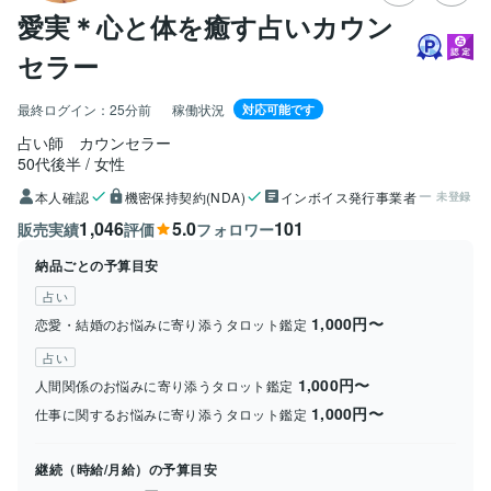
愛実＊心と体を癒す占いカウン
セラー
最終ログイン：
25分前
稼働状況
対応可能です
占い師　カウンセラー
50代後半
女性
本人確認
機密保持契約(NDA)
インボイス発行事業者
未登録
1,046
5.0
101
販売実績
評価
フォロワー
納品ごとの予算目安
占い
1,000円〜
恋愛・結婚のお悩みに寄り添うタロット鑑定
占い
1,000円〜
人間関係のお悩みに寄り添うタロット鑑定
1,000円〜
仕事に関するお悩みに寄り添うタロット鑑定
継続（時給/月給）の予算目安