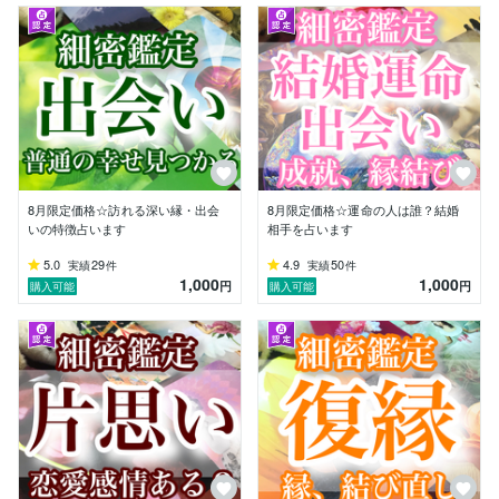
不安や嫉妬に心を支配されるのではなく、自分を大切に
し、安心した気持ちでいられるときにこそ、人は本当に
愛される未来へと進めるのだ、と。

だから私は「不安を煽らない」「心がパッと晴れる鑑
定」をモットーに活動しています。

鑑定では結果をそのままお伝えするだけではなく、

「どうしたら関係がうまくいくのか」

「どんな心持ちでいれば未来が開けるのか」

を具体的にお話しするようにしています。

8月限定価格☆訪れる深い縁・出会
8月限定価格☆運命の人は誰？結婚
いの特徴占います
相手を占います
私のことを少し書きますと、1966年11月生まれの58
5.0
29
4.9
50
実績
件
実績
件
歳。

1,000
1,000
円
円
購入可能
購入可能
93歳の母を支えながら、25歳の娘と暮らしています。
息子は結婚していて、今では3人の孫を持つおばあちゃ
んでもあります。多くの役割を抱える日常だからこそ、
悩みを抱える方の気持ちに「わかるよ」と寄り添えるの
だと思っています。

恋愛・結婚・人間関係・家族のこと──

私自身が悩みをたくさん経験してきたからこそ、「不安
な気持ち」を抱えている方の味方になれると信じていま
す。
