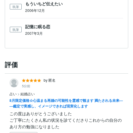
もういちど伝えたい
執筆
2006年12月
記憶に眠る恋
執筆
2007年3月
評価
by 匿名
5分前
占い
>
結婚占い
8月限定価格☆心温まる再婚の可能性を霊感で観ます 満たされる未来―
―鑑定で実感し、イメージできれば現実化します
この度はありがとうございました

ご丁寧にたくさん私の状況を診てくださりこれからの自分の
あり方の勉強になりました