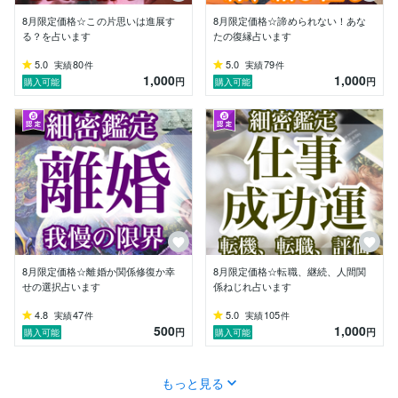
もし今、心が重くて前を向けないと感じているなら、そ
8月限定価格☆この片思いは進展す
8月限定価格☆諦められない！あな
の想いをひとりで抱え込まなくて大丈夫です。

る？を占います
たの復縁占います
私の鑑定があなたの心をふっと軽くし、「愛される未
5.0
80
5.0
79
実績
件
実績
件
来」へとつながるきっかけになれば幸いです。

1,000
1,000
円
円
購入可能
購入可能
どうぞ安心して、あなた様のお悩みをお聞かせください
ね。
8月限定価格☆離婚か関係修復か幸
8月限定価格☆転職、継続、人間関
せの選択占います
係ねじれ占います
4.8
47
5.0
105
実績
件
実績
件
500
1,000
円
円
購入可能
購入可能
もっと見る