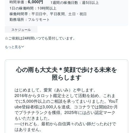
6,000円
時間単価：
1週間の稼働日数：
週5日以上
1日の稼働時間：
10時間以上
稼働時間帯：
平日日中、平日夜間、土日・祝日
勤務場所：
フルリモート
スケジュール
☆ご依頼は24時間いつでも受付しています。
もっと見る
心の雨も大丈夫＊笑顔で歩ける未来を
照らします
はじめまして。愛実（あいみ）と申します。

2016年からタロット鑑定士として活動を始め、これま
でに5,000件以上のご相談を承ってまいりました。YouT
ube登録者様は3,000人を達成、ココナラでは開始2か月
でプラチナランクを獲得。2025年には占い認定マーク
もいただきました。

──けれども、最初から自信満々の占い師だったわけで
はありません。
