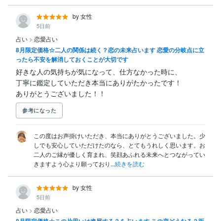
by 女性
5日前
占い
>
恋愛占い
8月限定価格☆二人の関係は続く？恋の未来占います 恋愛の分岐点に立
ったら不安を解消しておくことが大切です
好きな人の気持ちが気になって、仕方なかった時に、

丁寧に鑑定していただき本当にありがたかったです！

ありがとうございました！！
参考になった
この度はお声掛けいただき、本当にありがとうございました。少
しでも安心していただけたのなら、とてもうれしく思います。お
二人のご縁が優しく育まれ、笑顔あふれる未来へとつながってい
きますよう心より願っており...
続きを読む
by 女性
5日前
占い
>
恋愛占い
8月限定価格☆この片思いは進展する？を占います この恋どうなる？距