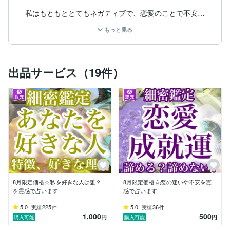
私はもともととてもネガティブで、恋愛のことで不安に
押しつぶされそうになった経験が数えきれないほどあり
もっと見る
ます。

「彼に他の女性がいるんじゃないか」

「私だけを見てくれているのかな」

そんな不安が膨らんで、彼に直接問い詰めてしまったこ
出品サービス（19件）
ともありました。

ある日、彼が笑顔で放ったひとこと──

「あなた、怖いよ」

その瞬間、胸に剣を突き立てられたような衝撃を受けま
した。大好きな人からそんな言葉を言われ、私は笑うし
かなく、何も言えませんでした。

それ以来、不安を口にできなくなり、占いに頼るように
なりました。けれども、ある占い師さんに「彼は他の女
性と関係を持っている」と断言され、心はさらにかき乱
されることに…。本当に欲しかったのは「彼を信じなが
8月限定価格☆私を好きな人は誰？
8月限定価格☆恋の迷いや不安を霊
らどうしたらうまくやっていけるか」という答えだった
を霊感で占います
感で占います
のです。

5.0
225
5.0
36
実績
件
実績
件
1,000
500
この体験から私は強く思いました。

円
円
購入可能
購入可能
未来は良くも悪くも変わっていく。
