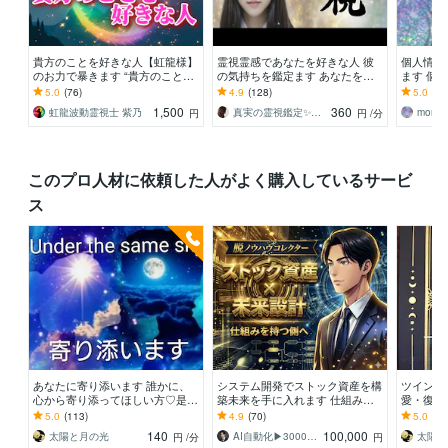
貴方のことを好きな人【虹龍様】
霊視霊感であなたを好きな人 彼
個人情報
のお力で暴きます “貴方のことを
の気持ちを鑑定ます あなたを好
ます 個
好きな人”の人物像・貴方への本
きな人・彼の本音・片思い・復
心です！
5.0
(76)
4.9
(128)
5.0
(9)
気度などを大暴露
縁・複雑愛・霊視鑑定
1,500
360
虹龍波動霊視士 紫乃
真実の霊視鑑定✨アダ369✨
momoi
円
円
/分
このプロ人材に依頼した人がよく購入しているサービ
ス
あなたに寄り添います 誰かに、
システム開発でストック資産を構
ツインレ
心から寄り添ってほしい方♡是非
築未来を手に入れます 仕組み化×
愛・復縁
お電話下さい♡
自動化収益/おすすめ/スマホ副業/
気になる
5.0
(113)
4.9
(70)
5.0
(20
初心者/在宅副業
140
100,000
太陽と月の光
AI自動化▶︎3000万超
太陽と
円
/分
円