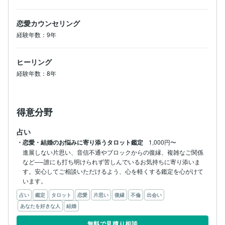
恋愛カウンセリング
経験年数：9年
ヒーリング
経験年数：8年
得意分野
占い
・恋愛・結婚のお悩みに寄り添うタロット鑑定
1,000円〜
進展しない片思い、音信不通やブロックからの復縁、複雑なご関係
など──誰にも打ち明けられず苦しんでいるお気持ちに寄り添いま
す。安心してご相談いただけるよう、心を軽くする鑑定を心がけて
います。
占い
鑑定
タロット
恋愛
片思い
復縁
不倫
出会い
あなたを好きな人
結婚
無料で見積り相談