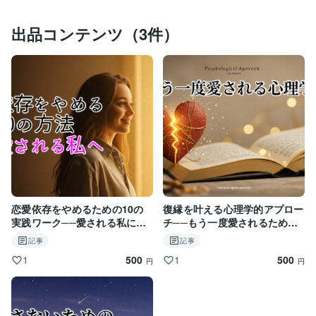
出品コンテンツ（3件）
恋愛依存をやめるための10の
復縁を叶える心理学的アプロー
実践ワーク──愛される私に変
チ──もう一度愛されるための
わる方法
完全マニュアル
記事
記事
500
500
1
1
円
円