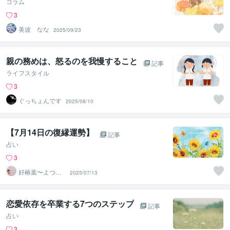
コラム
3
美波 なな
2025/09/23
親の務めは、怒るのを我慢すること
記事
ライフスタイル
3
ぐっちょんです
2025/08/10
【7月14日の復縁運勢】
記事
占い
3
好椿葉〜よつ
2025/07/13
ば〜
恋愛依存を卒業する7つのステップ
記事
占い
3