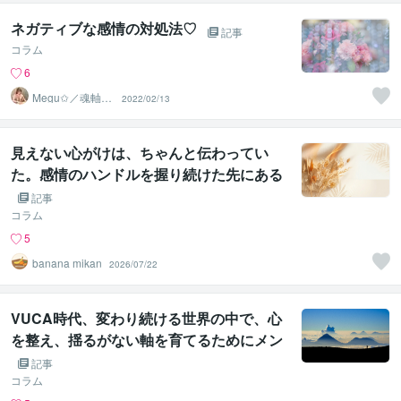
ネガティブな感情の対処法♡
記事
コラム
6
Megu✩／魂軸に
2022/02/13
目覚め、開花さ
せる魔女
見えない心がけは、ちゃんと伝わってい
た。感情のハンドルを握り続けた先にある
もの
記事
コラム
5
banana mikan
2026/07/22
VUCA時代、変わり続ける世界の中で、心
を整え、揺るがない軸を育てるためにメン
タルケアにコーチングが役立つ理由
記事
コラム