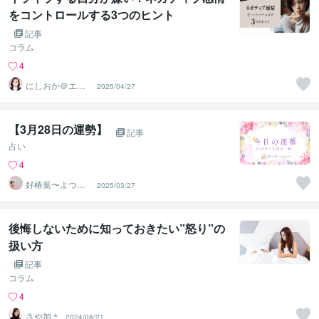
をコントロールする3つのヒント
記事
コラム
4
にしおか＠エン
2025/04/27
パワメントカウ
ンセラー
【3月28日の運勢】
記事
占い
4
好椿葉〜よつ
2025/03/27
ば〜
後悔しないために知っておきたい”怒り”の
扱い方
記事
コラム
4
さや加＊
2024/08/21