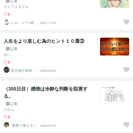
記事
ライフスタイル
9
ハル・ソラ⭐️瞑想
2021/11/07
と心の案内人
人生をより楽しむ為のヒント１０選③
記事
占い
8
冥王神占術師 HI
2025/02/22
ROKO
（355日目）感情は冷静な判断を阻害す
る。
記事
コラム
8
“実務で使える”改
2024/01/31
善パートナー／
かめきち