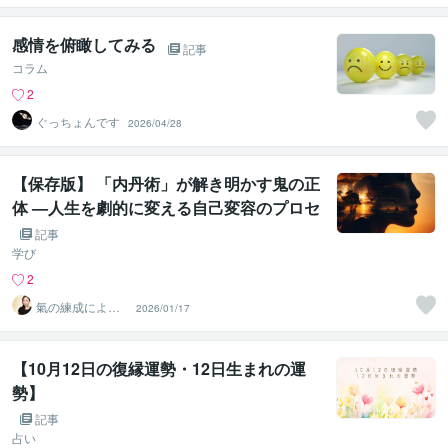
感情を俯瞰してみる
記事
コラム
2
ぐっちょんです
2026/04/28
【保存版】 「内丹術」が解き明かす鬼の正
体 —人生を劇的に変える自己変容のプロセ
ス
記事
学び
2
氣の練成による
2026/01/17
意識変容ガイド
｜氣功師有岐
【10月12日の復縁運勢・12日生まれの運
勢】
記事
占い