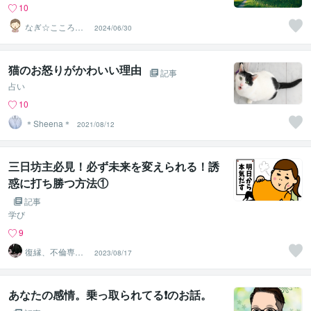
10
なぎ☆こころの
2024/06/30
薬箱
猫のお怒りがかわいい理由
記事
占い
10
＊Sheena＊
2021/08/12
三日坊主必見！必ず未来を変えられる！誘
惑に打ち勝つ方法①
記事
学び
9
復縁、不倫専門
2023/08/17
の催眠タロット
占い
あなたの感情。乗っ取られてる❗のお話。