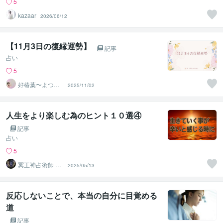
5
kazaar
2026/06/12
【11月3日の復縁運勢】
記事
占い
5
好椿葉〜よつ
2025/11/02
ば〜
人生をより楽しむ為のヒント１０選④
記事
占い
5
冥王神占術師 HI
2025/05/13
ROKO
反応しないことで、本当の自分に目覚める
道
記事