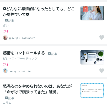
❁どんなに感情的になったとしても、どこ
か冷静でいて❁
記事
占い
8
蒼みれい
2023/06/17
感情をコントロールする
記事
ビジネス・マーケティング
8
Lenzy
2021/07/04
怒鳴るのをやめられないのは、あなたが
「命がけで頑張ってきた」証拠。
記事
コラム