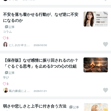
不安を落ち着かせる行動が、なぜ逆に不安
になるのか
記事
コラム
3
にしおか＠エン
2026/03/30
パワメントカウ
ンセラー
【保存版】なぜ感情に振り回されるのか？
「ぐるぐる思考」を止める3つの心の仕組
み
記事
学び
3
氣の練成による
2026/01/21
意識変容ガイド
｜氣功師有岐
弱さや悲しさと上手に付き合う方法
記事