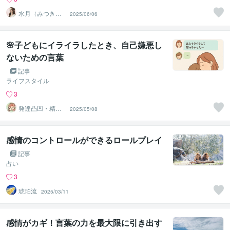
水月（みつき）
2025/06/06
直感で縁を導く
タロット
🌸子どもにイライラしたとき、自己嫌悪し
ないための言葉
記事
ライフスタイル
3
発達凸凹・精神
2025/05/08
専門カウンセラ
ー○haru
感情のコントロールができるロールプレイ
記事
占い
3
琥珀流
2025/03/11
感情がカギ！言葉の力を最大限に引き出す