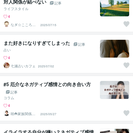
対人関係が結べない
記事
ライフスタイル
4
なぎ☆こころの
2025/07/15
薬箱
また好きになりすぎてしまった
記事
占い
4
七瀬占いカフェ
2025/07/02
#5 厄介なネガティブ感情との向き合い方
記事
コラム
4
咲☘️家族関係コ
2025/05/27
ーディネーター
イライラする自分が嫌い？ネガティブ感情