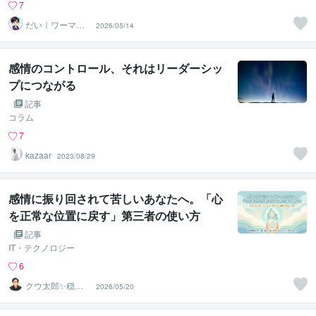
7
だい｜ワーママ
2026/05/14
専門｜0から見直
す本音人生
感情のコントロール、それはリーダーシッ
プにつながる
記事
コラム
7
kazaar
2023/08/29
感情に振り回されて苦しいあなたへ。「心
を正常な位置に戻す」第三者の使い方
記事
IT・テクノロジー
6
クウ太郎✨穏や
2026/05/20
かな話し相手