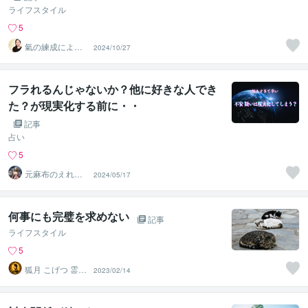
ライフスタイル
5
氣の練成による
2024/10/27
意識変容ガイド
｜氣功師有岐
フラれるんじゃないか？他に好きな人でき
た？が現実化する前に・・
記事
占い
5
元麻布のえれま
2024/05/17
り
何事にも完璧を求めない
記事
ライフスタイル
5
狐月 こげつ 霊視
2023/02/14
鑑定師