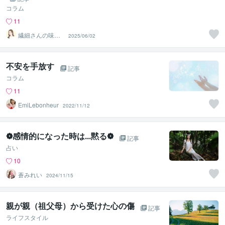
コラム
11
繊細さんの味方
2025/06/02
♡全肯定セラピ
宇宙人まなみ
不安を手放す
記事
コラム
11
EmiLebonheur
2022/11/12
❁感情的になった時は...黙る❁
記事
占い
10
蒼みれい
2024/11/15
親が親（祖父母）から受けた心の傷
記事
ライフスタイル