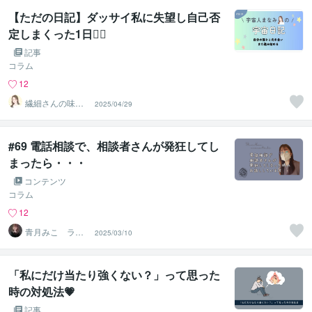
【ただの日記】ダッサイ私に失望し自己否
定しまくった1日😮‍💨
記事
コラム
12
繊細さんの味方
2025/04/29
♡全肯定セラピ
宇宙人まなみ
#69 電話相談で、相談者さんが発狂してし
まったら・・・
コンテンツ
コラム
12
青月みこ ライ
2025/03/10
フクリエイター
「私にだけ当たり強くない？」って思った
時の対処法💗
記事