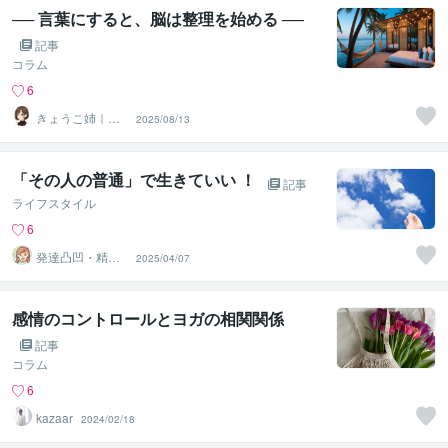
── 言葉にすると、脳は整理を始める ──
記事
コラム
6
きょうこ姉｜ミ
2025/08/13
ラリス ୨୧˙˳⋆
「その人の普通」で生きていい ！
記事
ライフスタイル
6
発達凸凹・精神
2025/04/07
専門カウンセラ
ー○haru
感情のコントロールとヨガの相関関係
記事
コラム
6
kazaar
2024/02/18