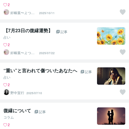
2
好椿葉〜よつ
2025/10/11
ば〜
【7月23日の復縁運勢】
記事
占い
2
好椿葉〜よつ
2025/07/22
ば〜
“重い”と言われて傷ついたあなたへ
記事
占い
2
野中宣行
2025/07/10
復縁について
記事
コラム
2