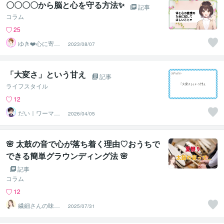
〇〇〇〇から脳と心を守る方法✨
記事
コラム
25
ゆき❤️心に寄り
2023/08/07
添う癒しのナー
ス
「大変さ」という甘え
記事
ライフスタイル
12
だい｜ワーママ
2026/04/05
専門｜0から見直
す本音人生
🌸 太鼓の音で心が落ち着く理由♡おうちで
できる簡単グラウンディング法 🌸
記事
コラム
12
繊細さんの味方
2025/07/31
♡全肯定セラピ
宇宙人まなみ