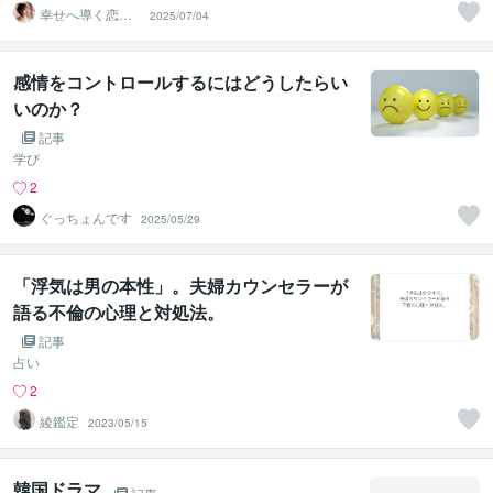
幸せへ導く恋愛
2025/07/04
占い心理カウン
セラー杏美
感情をコントロールするにはどうしたらい
いのか？
記事
学び
2
ぐっちょんです
2025/05/29
「浮気は男の本性」。夫婦カウンセラーが
語る不倫の心理と対処法。
記事
占い
2
綾鑑定
2023/05/15
韓国ドラマ