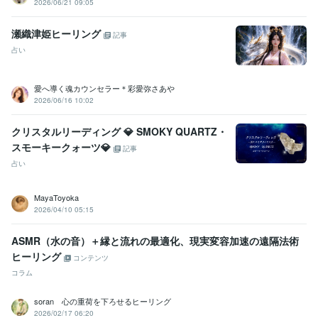
2026/06/21 09:05
瀬織津姫ヒーリング
記事
占い
愛へ導く魂カウンセラー＊彩愛弥さあや
2026/06/16 10:02
クリスタルリーディング 💎 SMOKY QUARTZ・
スモーキークォーツ💎
記事
占い
MayaToyoka
2026/04/10 05:15
ASMR（水の音）＋縁と流れの最適化、現実変容加速の遠隔法術
ヒーリング
コンテンツ
コラム
soran 心の重荷を下ろせるヒーリング
2026/02/17 06:20