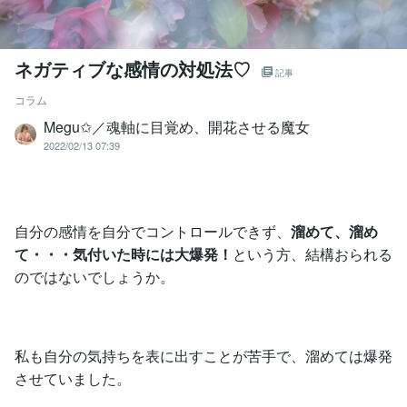
ネガティブな感情の対処法♡
記事
コラム
Megu✩／魂軸に目覚め、開花させる魔女
2022/02/13 07:39
自分の感情を自分でコントロールできず、
溜めて、溜め
て・・・気付いた時には大爆発！
という方、結構おられる
のではないでしょうか。
私も自分の気持ちを表に出すことが苦手で、溜めては爆発
させていました。