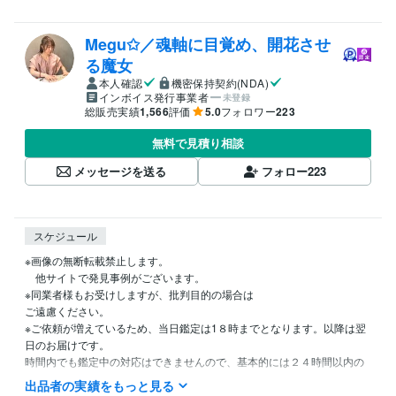
Megu✩／魂軸に目覚め、開花させ
る魔女
本人確認
機密保持契約(NDA)
インボイス発行事業者
未登録
総販売実績
1,566
評価
5.0
フォロワー
223
無料で見積り相談
メッセージを送る
フォロー
223
スケジュール
※画像の無断転載禁止します。

　他サイトで発見事例がございます。

※同業者様もお受けしますが、批判目的の場合は

ご遠慮ください。

※ご依頼が増えているため、当日鑑定は1８時までとなります。以降は翌
日のお届けです。

時間内でも鑑定中の対応はできませんので、基本的には２４時間以内の
鑑定、と捉えてくださいませ。

出品者の実績をもっと見る