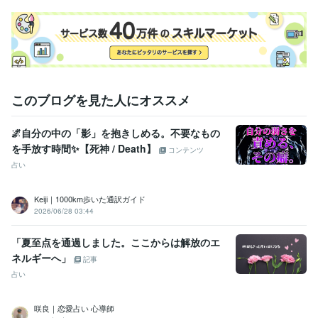
ライフスタイル・その他 / 占い師
経験年数 : 20年
ライフスタイル・その他 / カウンセラー・コーチ
経験年数 : 16年
ライフスタイル・その他 / 保育士・ベビーシッター
経験年数 : 22年
資格・検定
幼稚園教諭免許
取得年 : 2001年
保育士
取得年 : 2015年
このブログを見た人にオススメ
カラーセラピスト
取得年 : 2014年
🌌自分の中の「影」を抱きしめる。不要なもの
得意分野
占い
タロット、オラクル、ルノルマンカード
を手放す時間✨【死神 / Death】
コンテンツ
恋愛、仕事、復縁
結婚
マインド
起業副業
人生総合
占い
悩み相談・カウンセリング
カラーセラピー、カウンセリング
悩み カラーセラピー
カウンセリング
傾聴
スピリチュアル
自己肯定感
マインド
セルフラブ
保育人間関係
Keiji｜1000km歩いた通訳ガイド
2026/06/28 03:44
「夏至点を通過しました。ここからは解放のエ
ネルギーへ」
記事
占い
咲良｜恋愛占い 心導師