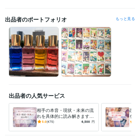
タイミングが合えば最短1時間でお伝えとなります。

オーダーメニューをご希望の方はメッセージくださいませ＾＾

出品者のポートフォリオ
もっと見る
※ご依頼が集中した場合即日お届けができないことがありますが、基本的
に24時間以内の結果お伝えとなります。

★結果に関しての質問について★

・当日に限りメニューによって1つ、あるいは2つ受け付けております。
よくお読みになってご購入ください。

お仕事などご都合ありましたらご連絡くださいませ。

※質問含めての承諾ですので、承諾後のご質問は受け付けません。

お一人様ずつ丁寧に向き合う為にも、質問以外のやりとりを当日中とさ
せていただきました。

出品者の人気サービス
※2１時以降はいかなるお答えも出来かねます。

・不明点、質問も基本的に当日中とさせていただきます。承諾後もお答
相手の本音・現状・未来の流
恋愛
えできません

れを具体的に読み解きます
を深
恋愛・仕事・人間関係の背景
0年
5.0
(475)
6,500
円
5.0
トークルーム管理の為、正式な納品後、やりとりが終了しましたらすぐ
や流れを整理し、多角的に捉
両面
えます
経験職種