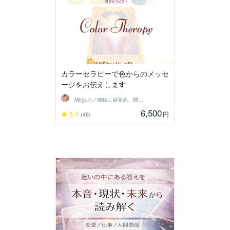
カラーセラピーで色からのメッセ
ージをお伝えします
Megu✩／魂軸に目覚め、開花させる魔女
6,500
5.0
円
(46)