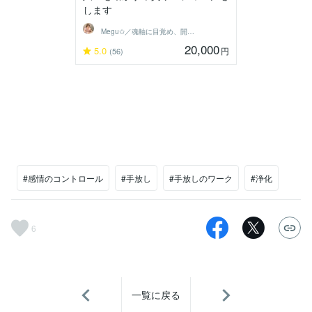
します
Megu✩／魂軸に目覚め、開花させる魔女
20,000
5.0
円
(56)
#感情のコントロール
#手放し
#手放しのワーク
#浄化
6
一覧に戻る