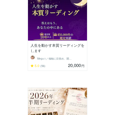
人生を動かす本質リーディングを
します
Megu✩／魂軸に目覚め、開花させる魔女
20,000
5.0
円
(56)