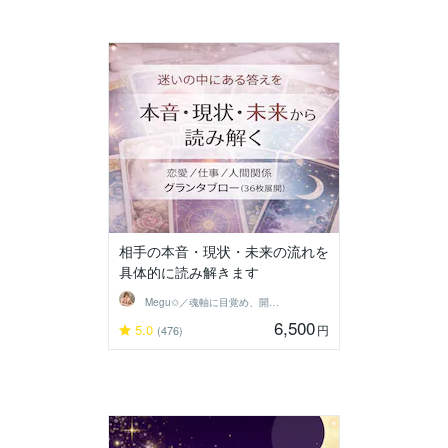
相手の本音・現状・未来の流れを
具体的に読み解きます
Megu✩／魂軸に目覚め、開花させる魔女
6,500
5.0
円
(476)