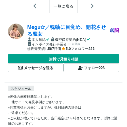
一覧に戻る
Megu✩／魂軸に目覚め、開花させ
る魔女
本人確認
機密保持契約(NDA)
インボイス発行事業者
未登録
総販売実績
1,567
評価
5.0
フォロワー
223
無料で見積り相談
メッセージを送る
フォロー
223
スケジュール
※画像の無断転載禁止します。

　他サイトで発見事例がございます。

※同業者様もお受けしますが、批判目的の場合は

ご遠慮ください。

※ご依頼が増えているため、当日鑑定は1８時までとなります。以降は翌
日のお届けです。
