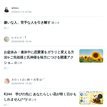
ariosu
2026/01/14 23:56
嫌いな人、苦手な人を引き離す
記事
占い
レイレイ・T
2026/08/09 16:34
お盆休み・連休中に恋愛運をガラリと変える方
法✨ご先祖様と氏神様を味方につける開運アク
ショ...
記事
占い
タロット占い師 ✧︎ 白雪 ໒꒱· ﾟ
2026/08/09 15:29
K244 学びの先に あなたらしい花が咲く日かも
しれません(^^)/
記事
占い