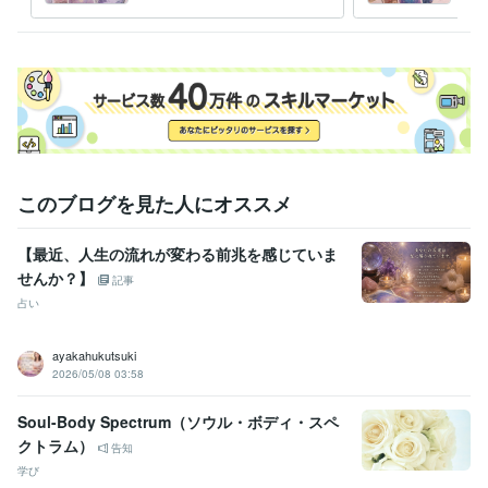
や流れを整理し、多角的に捉
両面
えます
経験職種
ライフスタイル・その他 / 占い師
経験年数 : 20年
ライフスタイル・その他 / カウンセラー・コーチ
経験年数 : 16年
ライフスタイル・その他 / 保育士・ベビーシッター
経験年数 : 22年
資格・検定
幼稚園教諭免許
取得年 : 2001年
保育士
取得年 : 2015年
このブログを見た人にオススメ
カラーセラピスト
取得年 : 2014年
【最近、人生の流れが変わる前兆を感じていま
得意分野
占い
タロット、オラクル、ルノルマンカード
せんか？】
記事
恋愛、仕事、復縁
結婚
マインド
起業副業
人生総合
占い
悩み相談・カウンセリング
カラーセラピー、カウンセリング
悩み カラーセラピー
カウンセリング
傾聴
スピリチュアル
自己肯定感
マインド
セルフラブ
保育人間関係
ayakahukutsuki
2026/05/08 03:58
Soul-Body Spectrum（ソウル・ボディ・スペ
クトラム）
告知
学び