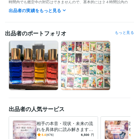
時間内でも鑑定中の対応はできませんので、基本的には２４時間以内の
鑑定、と捉えてくださいませ。

出品者の実績をもっと見る
タイミングが合えば最短1時間でお伝えとなります。

オーダーメニューをご希望の方はメッセージくださいませ＾＾

出品者のポートフォリオ
もっと見る
※ご依頼が集中した場合即日お届けができないことがありますが、基本的
に24時間以内の結果お伝えとなります。

★結果に関しての質問について★

・当日に限りメニューによって1つ、あるいは2つ受け付けております。
よくお読みになってご購入ください。

お仕事などご都合ありましたらご連絡くださいませ。

※質問含めての承諾ですので、承諾後のご質問は受け付けません。

お一人様ずつ丁寧に向き合う為にも、質問以外のやりとりを当日中とさ
せていただきました。

出品者の人気サービス
※2１時以降はいかなるお答えも出来かねます。

・不明点、質問も基本的に当日中とさせていただきます。承諾後もお答
相手の本音・現状・未来の流
恋愛
えできません

れを具体的に読み解きます
を深
恋愛・仕事・人間関係の背景
0年
5.0
(476)
6,500
円
5.0
トークルーム管理の為、正式な納品後、やりとりが終了しましたらすぐ