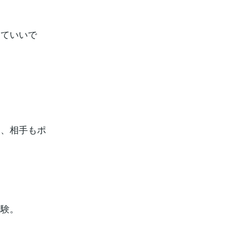
くていいで
と、相手もポ
経験。