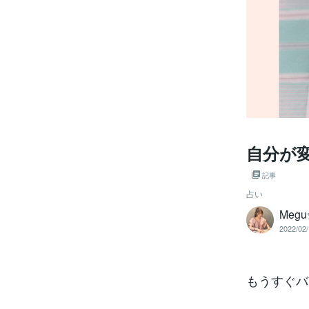
自分が
記事
占い
Me
2022/02/
もうすぐバ