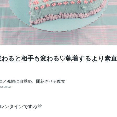
変わると相手も変わる♡執着するより素直
gu✩／魂軸に目覚め、開花させる魔女
12 00:02
レンタインですね💛