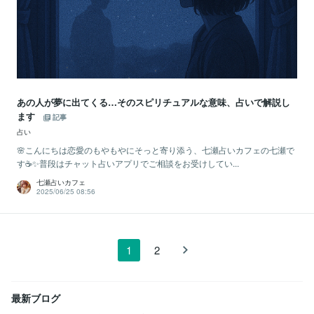
あの人が夢に出てくる…そのスピリチュアルな意味、占いで解説し
ます
記事
占い
🌸こんにちは恋愛のもやもやにそっと寄り添う、七瀬占いカフェの七瀬で
す☕✨普段はチャット占いアプリでご相談をお受けしてい...
七瀬占いカフェ
2025/06/25 08:56
1
2
最新ブログ