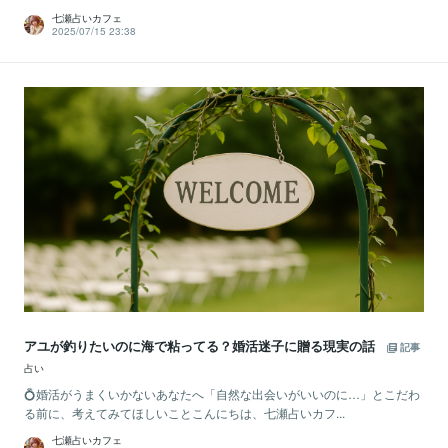
七瀬占いカフェ
2025/07/15 23:38
アユが釣りたいのに海で粘ってる？婚活迷子に贈る現実の話
記事
占い
💍婚活がうまくいかないあなたへ「自然な出会いがいいのに…」とこだわ
る前に、考えてみてほしいことこんにちは、七瀬占いカフ...
七瀬占いカフェ