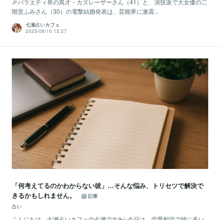
🎉バラエティ界の異才・カズレーザーさん（41）と、演技派で大女優の二
階堂ふみさん（30）の電撃結婚発表は、芸能界に激震...
七瀬占いカフェ
2025/08/10 15:27
「何考えてるのかわからない彼」…そんな悩み、トリセツで解決で
きるかもしれません。
記事
占い
こんにちは、七瀬占いカフェの七瀬です☕✨今日は、恋愛相談で特に多い