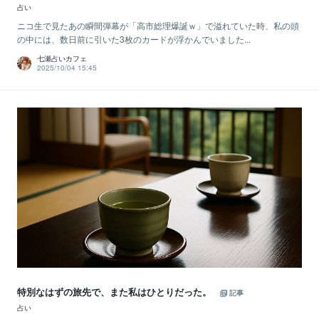
占い
ニコ生で見たあの瞬間弾幕が「高市総理爆誕ｗ」で溢れていた時、私の頭
の中には、数日前に引いた3枚のカードが浮かんでいました...
七瀬占いカフェ
2025/10/04 15:45
特別なはずの旅先で、また私はひとりだった。
記事
占い