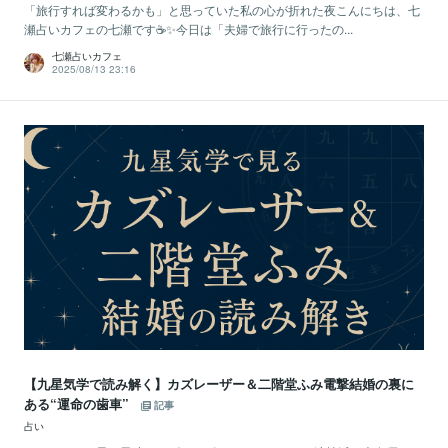
「旅行すれば変わるかも」と思っていた私の心が折れた夜こんにちは、七
瀬占いカフェの七瀬です☕✨今日は「夫婦で旅行に行ったの...
七瀬占いカフェ
2025/08/13 23:16
【九星気学で読み解く】カズレーザー＆二階堂ふみ電撃結婚の裏に
ある“運命の歯車”
記事
占い