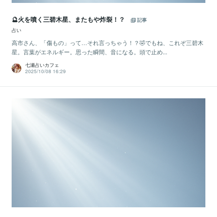
🔮火を噴く三碧木星、またもや炸裂！？
記事
占い
高市さん、「傷もの」って…それ言っちゃう！？🤣でもね、これぞ三碧木
星。言葉がエネルギー。思った瞬間、音になる。頭で止め...
七瀬占いカフェ
2025/10/08 16:29