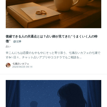
復縁できる人の共通点とは？占い師が見てきた“うまくいく人の特
徴”
記事
占い
🌸こんにちは恋愛のもやもやにそっと寄り添う、七瀬占いカフェの七瀬で
す☕✨日々、チャット占いアプリやココナラでもご相談を...
七瀬占いカフェ
2025/06/25 09:14