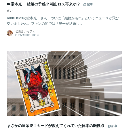
👑堂本光一 結婚の予感!? 福山ロス再来か!?
記事
占い
KinKi Kidsの堂本光一さん、ついに「結婚かも!?」というニュースが飛び
交いましたね。ファンの間では「光一が結婚し...
七瀬占いカフェ
2025/10/06 13:05
まさかの皇帝逆！カードが教えてくれていた日本の転換点
記事