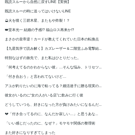
既読スルーから自然に戻すLINE【実例】
既読スルーの時に送ってはいけないLINE
🔮火を噴く三碧木星、またもや炸裂！？
👑堂本光一 結婚の予感!? 福山ロス再来か!?
まさかの皇帝逆！カードが教えてくれていた日本の転換点
【九星気学で読み解く】カズレーザー＆二階堂ふみ電撃結...
特別なはずの旅先で、また私はひとりだった。
「何考えてるのかわからない彼」…そんな悩み、トリセツ...
「付き合おう」と言われてないけど…
アユが釣りたいのに海で粘ってる？婚活迷子に贈る現実の...
彼女がいるのに“女の人がいる店”に飲みに行く彼
どうしていつも、好きになった方が負けみたいになるんだ...
💔「付き合ってるのに、なんだか寂しい…」と思うあな...
「いい感じだったのに、なぜ？」モヤモヤ関係の整理術
また好きになりすぎてしまった