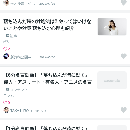
松河沙奈・イン
2025/07/25
スピレーション
タロット
落ち込んだ時の対処法は? やってはいけな
いことや対策,落ち込む心理も紹介
記事
占い
2
新施術公開→≪
2024/05/30
相手意識強制変
化≫◆星桜龍
【6分名言動画】『落ち込んだ時に効く』
偉人・アスリート・有名人・アニメの名言
集（72選）
コンテンツ
コラム
0
TAKA HIRO
2020/07/19
【1分名言動画】『落ち込んだ時に効く』