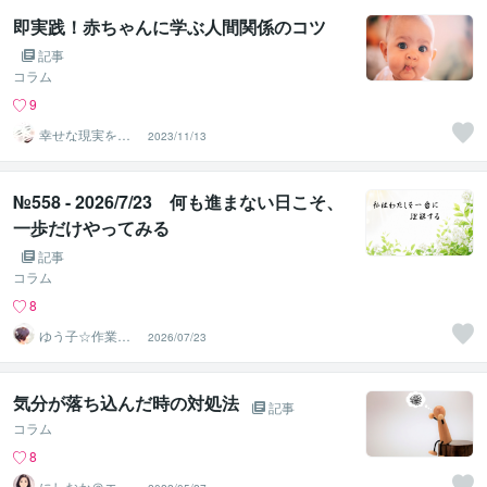
即実践！赤ちゃんに学ぶ人間関係のコツ
記事
コラム
9
幸せな現実を育
2023/11/13
むセラピストpo
nomeg
№558 - 2026/7/23 何も進まない日こそ、
一歩だけやってみる
記事
コラム
8
ゆう子☆作業療
2026/07/23
法士＆ライフコ
ーチ
気分が落ち込んだ時の対処法
記事
コラム
8
にしおか＠エン