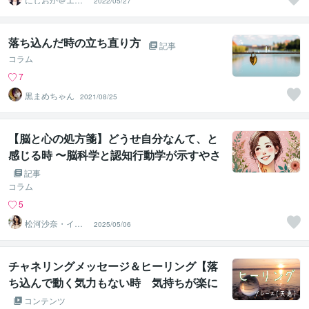
2022/05/27
パワメントカウ
ンセラー
落ち込んだ時の立ち直り方
記事
コラム
7
黒まめちゃん
2021/08/25
【脳と心の処方箋】どうせ自分なんて、と
感じる時 〜脳科学と認知行動学が示すやさ
しい道〜
記事
コラム
5
松河沙奈・イン
2025/05/06
スピレーション
タロット
チャネリングメッセージ＆ヒーリング【落
ち込んで動く気力もない時 気持ちが楽に
なる】
コンテンツ