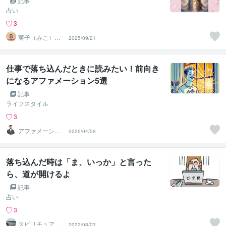
記事
占い
3
実子（みこ）✨
2025/09/21
未来好転セラピ
ーカフェ
仕事で落ち込んだときに読みたい！前向き
になるアファメーション5選
記事
ライフスタイル
3
アファメーショ
2025/04/09
ンケアラー石塚
落ち込んだ時は「ま、いっか」と言った
ら、道が開けるよ
記事
占い
3
スピリチュアル
2022/08/03