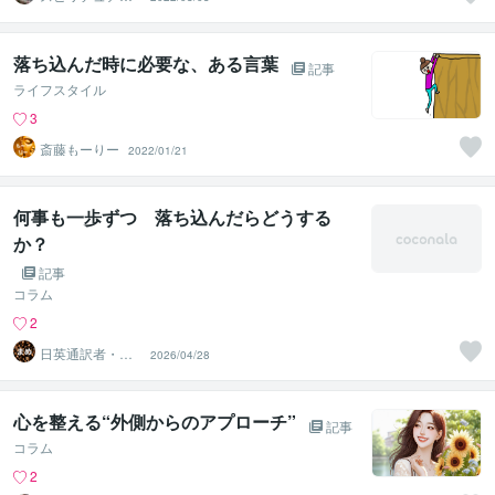
カウンセラー沙
耶美
落ち込んだ時に必要な、ある言葉
記事
ライフスタイル
3
斎藤もーりー
2022/01/21
何事も一歩ずつ 落ち込んだらどうする
か？
記事
コラム
2
日英通訳者・ま
2026/04/28
め 通訳式トレ
ーニング開始
心を整える“外側からのアプローチ”
記事
コラム
2