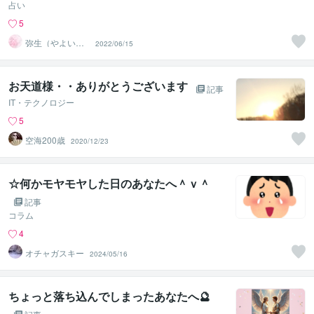
占い
5
弥生（やよい）
2022/06/15
○☆○えみたま
宇宙○☆○
お天道様・・ありがとうございます
記事
IT・テクノロジー
5
空海200歳
2020/12/23
☆何かモヤモヤした日のあなたへ＾ｖ＾
記事
コラム
4
オチャガスキー
2024/05/16
ちょっと落ち込んでしまったあなたへ🔮