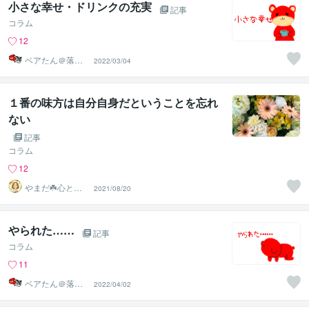
小さな幸せ・ドリンクの充実
記事
コラム
12
ベアたん＠落書
2022/03/04
きイラストレー
ター
１番の味方は自分自身だということを忘れ
ない
記事
コラム
12
やまだ☘️心と頭
2021/08/20
がスッキリ整う
サロン
やられた……
記事
コラム
11
ベアたん＠落書
2022/04/02
きイラストレー
ター