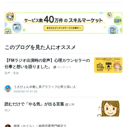
談を
このブログを見た人にオススメ
【FMラジオ出演時の音声】心理カウンセラーの
仕事と想いを語りました。
コンテンツ
音声・音楽
うさぴょん＠癒し系アラフィフ心寄り添い人
2025/02/14 01:20
読むだけで「やる気」が出る言葉
記事
学び
神楽（かぐら）｜秘密恋愛専門鑑定士