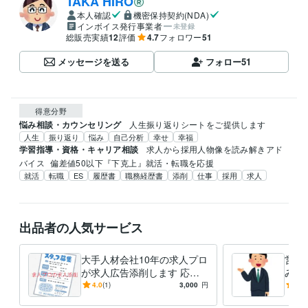
TAKA HIRO
本人確認
機密保持契約(NDA)
インボイス発行事業者
未登録
総販売実績
12
評価
4.7
フォロワー
51
メッセージを送る
フォロー
51
得意分野
悩み相談・カウンセリング
人生振り返りシートをご提供します
人生
振り返り
悩み
自己分析
幸せ
幸福
学習指導・資格・キャリア相談
求人から採用人物像を読み解きアド
バイス
偏差値50以下『下克上』就活・転職を応援
就活
転職
ES
履歴書
職務経歴書
添削
仕事
採用
求人
出品者の人気サービス
大手人材会社10年の求人プロ
営業
が求人広告添削します 応募
み相
が来ない、採用できない、採
なし
4.0
(1)
3,000
円
-
(1)
用困難職種などお気軽にご相
手人