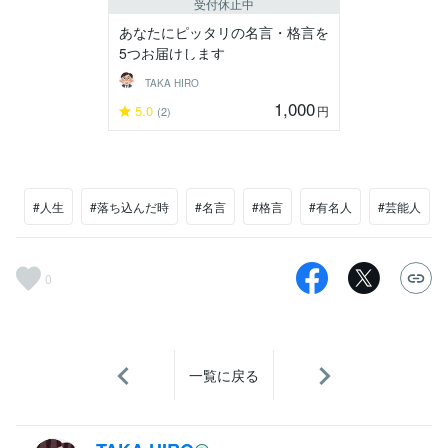
受付休止中
あなたにピッタリの名言・格言を
5つお届けします
TAKA HIRO
1,000
5.0
円
(2)
#人生
#落ち込んだ時
#名言
#格言
#有名人
#芸能人
0
一覧に戻る