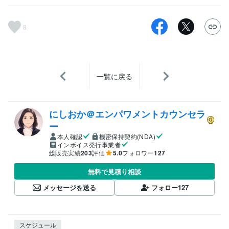
8
一覧に戻る
にしおか＠エンパワメントカウンセラ
ー
本人確認
機密保持契約(NDA)
インボイス発行事業者
総販売実績
203
評価
5.0
フォロワー
127
無料で見積り相談
メッセージを送る
フォロー
127
スケジュール