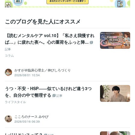
このブログを見た人にオススメ
【読むメンタルケア vol.10】「私さえ我慢すれ
ば…」に疲れた夜へ。心の重荷をふっと降...
記事
コラム
かすが＠臨床心理士／伸びしろづくり
2026/08/01 10:54
うつ・不安・HSP――似ているけれど違う3つ
を、自分の中で整理する
記事
ライフスタイル
こころのナース みやび
2026/05/16 06:39
レジリエンスって？