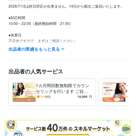
2026/7/13は終日対応が出来ません。14日から順次ご返信いたします。

●対応時間

10:00～22:00（最終開始時間　21:00）

●休業日

不定休ですので、まずはご相談ください。

出品者の実績をもっと見る
資格・検定
精神保健福祉士
取得年 : 2017年
上級心理カウンセラー
取得年 : 2020年
出品者の人気サービス
得意分野
悩み相談・カウンセリング
メールカウンセリング
精神障害者家族の
1カ月間回数無制限でカウン
うつ
ご相談
セリングを行います ご自身
NG
カウンセリング
のお悩み・家族のうつ病・自
保健
5.0
(43)
15,000
円
5.0
悩み相談・カウンセリング
うつ病家族の心理支援
己肯定感を高めたい、など
者に
家族支援