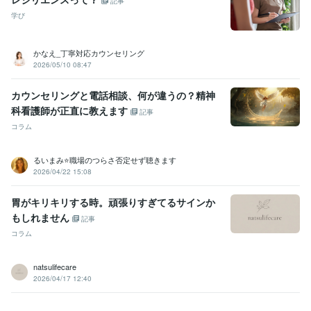
記事
学び
かなえ_丁寧対応カウンセリング
2026/05/10 08:47
カウンセリングと電話相談、何が違うの？精神
科看護師が正直に教えます
記事
コラム
るいまみ⭐職場のつらさ否定せず聴きます
2026/04/22 15:08
胃がキリキリする時。頑張りすぎてるサインか
もしれません
記事
コラム
natsulifecare
2026/04/17 12:40