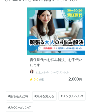
責任世代のお悩み解決、お手伝い
します
にしおか＠エンパワメントカウンセラー
2,000
5.0
円
(88)
#落ち込んだ時
#気分を変える
#メンタルヘルス
#カウンセリング