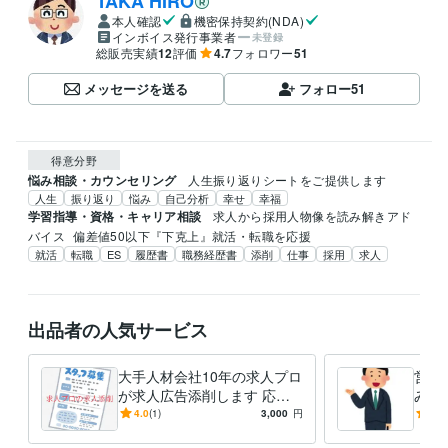
TAKA HIRO
本人確認
機密保持契約(NDA)
インボイス発行事業者
未登録
総販売実績
12
評価
4.7
フォロワー
51
メッセージを送る
フォロー
51
得意分野
悩み相談・カウンセリング
人生振り返りシートをご提供します
人生
振り返り
悩み
自己分析
幸せ
幸福
学習指導・資格・キャリア相談
求人から採用人物像を読み解きアド
バイス
偏差値50以下『下克上』就活・転職を応援
就活
転職
ES
履歴書
職務経歴書
添削
仕事
採用
求人
出品者の人気サービス
大手人材会社10年の求人プロ
営業
が求人広告添削します 応募
み相
が来ない、採用できない、採
なし
4.0
(1)
3,000
円
-
(1)
用困難職種などお気軽にご相
手人