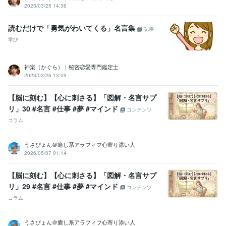
2023/03/25 14:36
読むだけで「勇気がわいてくる」名言集
記事
学び
神楽（かぐら）｜秘密恋愛専門鑑定士
2023/03/26 13:09
【脳に刻む】【心に刺さる】「図解・名言サプ
リ」30 #名言 #仕事 #夢 #マインド
コンテンツ
コラム
うさぴょん＠癒し系アラフィフ心寄り添い人
2026/05/07 01:14
【脳に刻む】【心に刺さる】「図解・名言サプ
リ」29 #名言 #仕事 #夢 #マインド
コンテンツ
コラム
うさぴょん＠癒し系アラフィフ心寄り添い人