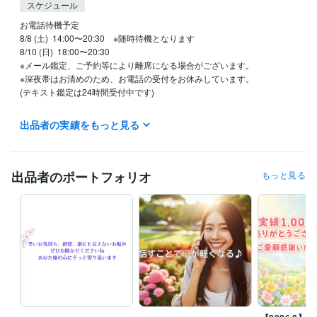
スケジュール
お電話待機予定

8/8 (土)  14:00〜20:30　※随時待機となります

8/10 (日)  18:00〜20:30

※メール鑑定、ご予約等により離席になる場合がございます。

※深夜帯はお清めのため、お電話の受付をお休みしています。

(テキスト鑑定は24時間受付中です)

☆「今すぐ相談可能」の表示

出品者の実績をもっと見る
→「今すぐ電話」からご利用下さいませ。

☆「離席中」の表示

→ご対応可能な場合もございます。

出品者のポートフォリオ
もっと見る
お気軽にメッセージ頂けますと嬉しいです。
経験職種
人事 / 人材開発・人材育成・研修
経験年数 : 3年
ライフスタイル・その他 / 講師・インストラクター
経験年数 : 10年
ライフスタイル・その他 / カウンセラー・コーチ
経験年数 : 5年
資格・検定
キャリア・デベロップメント・アドバイザー（CDA）
取得年 : 2013
年