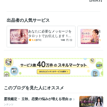
【2026.3】実
ビジネス・クリエイティブツール
ペライチ:10年
Strikingly:0年
Excel:15年
Google スプレッドシート:10年
Google ドキュメント:10年
PowerPoint:15年
Word:15年
カラーミーショップ:2年
出品者の人気サービス
Microsoft Designer:0年
PowerDirector:1年
VLLO:2年
Canva:3年
あなたに必要なメッセージを
彼の
語学力
タロットでお伝えします 1分
に望
英語
ビジネスレベル
～OK◇リピーター多数/人間
片思
5.0
(874)
140
円
/分
5.0
関係/恋愛/仕事/家族/金運
離/
このブログを見た人にオススメ
霊視鑑定・ 立秋、恋愛の悩みが増える理由
コ
ンテンツ