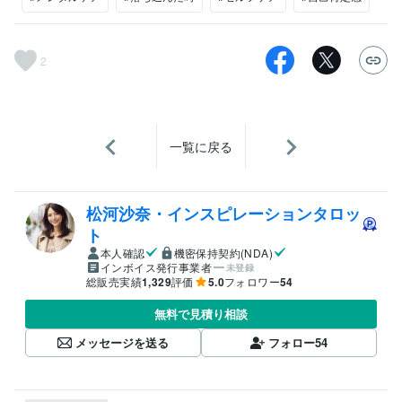
2
一覧に戻る
松河沙奈・インスピレーションタロッ
ト
本人確認
機密保持契約(NDA)
インボイス発行事業者
未登録
総販売実績
1,329
評価
5.0
フォロワー
54
無料で見積り相談
メッセージを送る
フォロー
54