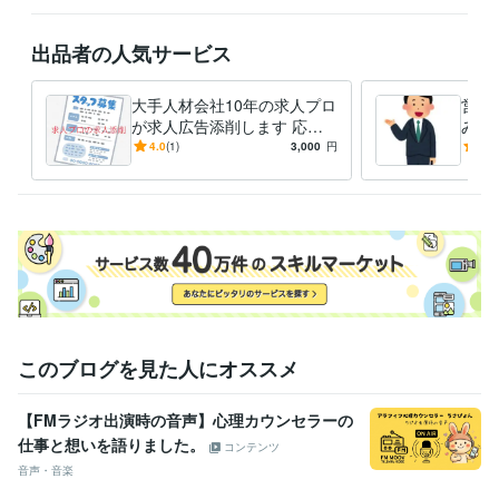
出品者の人気サービス
大手人材会社10年の求人プロ
営業
が求人広告添削します 応募
み相
が来ない、採用できない、採
なし
4.0
(1)
3,000
円
-
(1)
用困難職種などお気軽にご相
手人
談を
このブログを見た人にオススメ
【FMラジオ出演時の音声】心理カウンセラーの
仕事と想いを語りました。
コンテンツ
音声・音楽