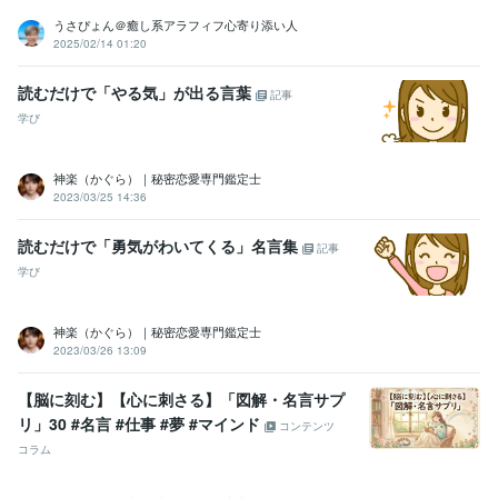
うさぴょん＠癒し系アラフィフ心寄り添い人
2025/02/14 01:20
読むだけで「やる気」が出る言葉
記事
学び
神楽（かぐら）｜秘密恋愛専門鑑定士
2023/03/25 14:36
読むだけで「勇気がわいてくる」名言集
記事
学び
神楽（かぐら）｜秘密恋愛専門鑑定士
2023/03/26 13:09
【脳に刻む】【心に刺さる】「図解・名言サプ
リ」30 #名言 #仕事 #夢 #マインド
コンテンツ
コラム