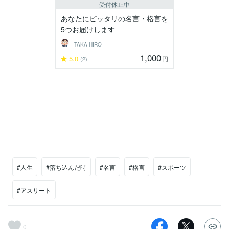
受付休止中
あなたにピッタリの名言・格言を
5つお届けします
TAKA HIRO
1,000
5.0
円
(2)
#人生
#落ち込んだ時
#名言
#格言
#スポーツ
#アスリート
0