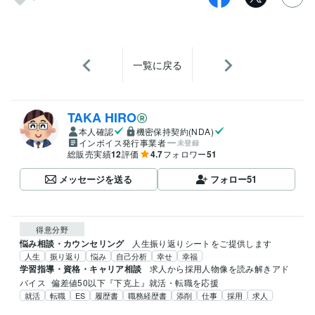
一覧に戻る
TAKA HIRO
本人確認
機密保持契約(NDA)
インボイス発行事業者
未登録
総販売実績
12
評価
4.7
フォロワー
51
メッセージを送る
フォロー
51
得意分野
悩み相談・カウンセリング
人生振り返りシートをご提供します
人生
振り返り
悩み
自己分析
幸せ
幸福
学習指導・資格・キャリア相談
求人から採用人物像を読み解きアド
バイス
偏差値50以下『下克上』就活・転職を応援
就活
転職
ES
履歴書
職務経歴書
添削
仕事
採用
求人