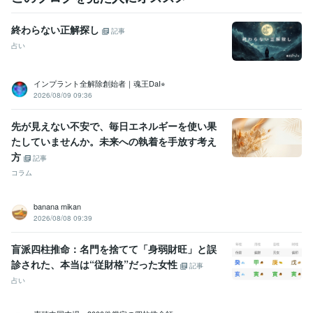
終わらない正解探し
記事
占い
インプラント全解除創始者｜魂王DaI⭐︎
2026/08/09 09:36
先が見えない不安で、毎日エネルギーを使い果
たしていませんか。未来への執着を手放す考え
方
記事
コラム
banana mikan
2026/08/08 09:39
盲派四柱推命：名門を捨てて「身弱財旺」と誤
診された、本当は“従財格”だった女性
記事
占い