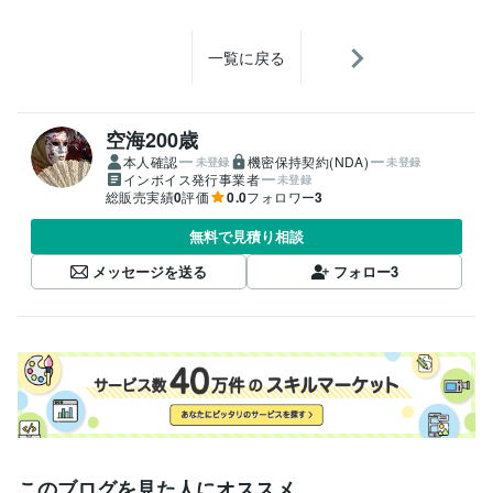
一覧に戻る
空海200歳
本人確認
機密保持契約(NDA)
未登録
未登録
インボイス発行事業者
未登録
総販売実績
0
評価
0.0
フォロワー
3
無料で見積り相談
メッセージを送る
フォロー
3
このブログを見た人にオススメ