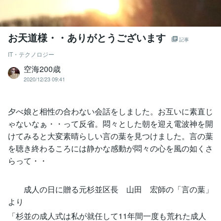
お天道様・・ありがとうございます
記事
IT・テクノロジー
空海200歳
2020/12/23 09:41
夕べ娘と相性の合わない会話をしました。お互いに素直じ
ゃないなぁ・・って反省。悶々とした朝を迎え電波神を開
けてみると大変素晴らしい言の葉を見つけました。言の葉
を聴き終わるころには静かな感動が悶々の心を風の如くさ
らって・・
成人の日に贈る元杉並区長 山田 宏師の「言の葉」
より
「杉並の成人式は私が就任して11年間一度も荒れた成人