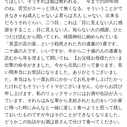
てほしい。そうすれば親は救われる。 今までの20年間
のね。苦労がスーッと消えて無くなる。そういうことがで
きなきゃね成人じゃないよ君らは大人 じゃない。出来る
だろうそれぐらい。二つ目。これは「目に見えない人に感
謝をすること」目に見えない人。知らない人の感謝。ひと
つだけ読むから聞いてくれ。靖国神社に納められている
「英霊の言の葉」という戦死された方の遺書の1通です。
二十歳の人です。いいですか、今から二十歳の人の遺書を
読むから耳を澄まして聞いてね。【お父様お母様ただいま
出撃の命令がきました。今から元気に行って参ります。長
い間本当にお世話になりました。ありがとうございまし
た。本当はもう一度お目にかかってお礼を申し上げたかっ
たけれどもそういうイトマがございません。心からお詫び
申し上げます。私のリュックサックにはお酒や缶詰が入っ
ています。それらはみな軍から支給されたものをいつか家
に帰った時にみんなと一緒に楽しく食べようと思って残し
ておいたものですが今はそのことができなくなりました。
どうかこの缶詰やお酒は皆さんで分けて食べてください。