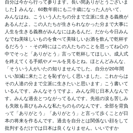
自分は今から行って参ります。長い間ありがとうございま
した】みんな、60数年前にも二十歳になった人がいて、
みんなはね、こういう人たちの分まで立派に生きる義務が
あるんだよ。この人たちが生きられなかった分まで大事に
人生を生きる義務がみんなにはあるんだ。だから今日みん
なでね美味しいものを食べて美味しいお酒を飲んで乾杯す
るだろう・・その時にはこの人たちのことを思ってね心の
中でそっと「ありがとう」言って乾杯してほしい。成人式
を終えてくる手紙やメールを見るとね。ほとんどみんな、
「そういう人がいたの知りませんでした。自分が20年間
いい加減に来たことを恥ずかしく思いました。これからは
その人達の分まで立派に生きたいと思います」こう書いて
いるんです。みんなそうですよ。みんな同じ日本人なんで
す。みんな過去とつながってるんです。先祖の涙も苦しみ
も失敗も喜びもみんな私たちのものなんです。全部を背負
って「ありがとう」「ありがとう」と言って歩くことが日
本の将来を作るんです。過去を自分とは関係ない顔をして
批判するだけでは日本は良くなりません。いいですか