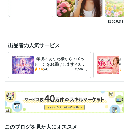
ライフスタイル・その他 / 講師・インストラクター
経験年数 : 10年
ライフスタイル・その他 / カウンセラー・コーチ
経験年数 : 5年
資格・検定
【2026.3】実
キャリア・デベロップメント・アドバイザー（CDA）
取得年 : 2013
年
ビジネス・クリエイティブツール
出品者の人気サービス
ペライチ:10年
Strikingly:0年
Excel:15年
Google スプレッドシート:10年
Google ドキュメント:10年
1年後のあなた様からのメッ
あな
PowerPoint:15年
Word:15年
カラーミーショップ:2年
セージをお届けします 48時
格・
Microsoft Designer:0年
PowerDirector:1年
VLLO:2年
Canva:3年
間以内納品◇3,000字前後◇
人登
5.0
(44)
2,500
円
5.0
恋愛・仕事・人生の転機に
活/
語学力
英語
ビジネスレベル
このブログを見た人にオススメ