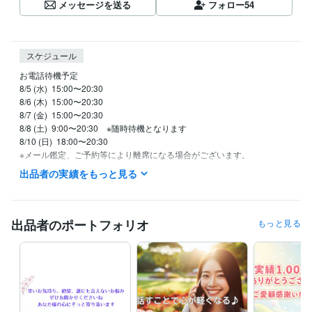
メッセージを送る
フォロー
54
スケジュール
お電話待機予定

8/5 (水)  15:00〜20:30

8/6 (木)  15:00〜20:30

8/7 (金)  15:00〜20:30

8/8 (土)  9:00〜20:30　※随時待機となります

8/10 (日)  18:00〜20:30

※メール鑑定、ご予約等により離席になる場合がございます。

※深夜帯はお清めのため、お電話の受付をお休みしています。

出品者の実績をもっと見る
(テキスト鑑定は24時間受付中です)

☆「今すぐ相談可能」の表示

→「今すぐ電話」からご利用下さいませ。

出品者のポートフォリオ
もっと見る
☆「離席中」の表示

→ご対応可能な場合もございます。

お気軽にメッセージ頂けますと嬉しいです。
経験職種
人事 / 人材開発・人材育成・研修
経験年数 : 3年