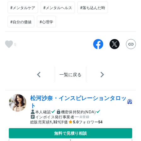
#メンタルケア
#メンタルヘルス
#落ち込んだ時
#自分の価値
#心理学
5
一覧に戻る
松河沙奈・インスピレーションタロッ
ト
本人確認
機密保持契約(NDA)
インボイス発行事業者
未登録
総販売実績
1,321
評価
5.0
フォロワー
54
無料で見積り相談