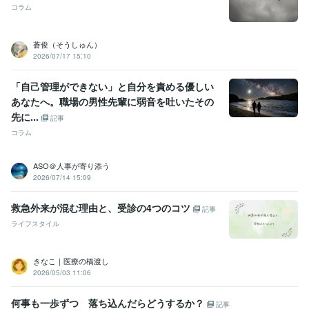
コラム
蒼俊（そうしゅん）
2026/07/17 15:10
「自己管理ができない」と自分を責める優しい
あなたへ。職場の男性先輩に弱音を吐いたその
先に...
記事
コラム
ASO＠人事が寄り添う
2026/07/14 15:09
救急外来が混む理由と、受診の4つのコツ
記事
ライフスタイル
きなこ｜医療の橋渡し
2026/05/03 11:06
何事も一歩ずつ 落ち込んだらどうするか？
記事