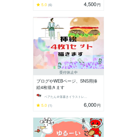
4,500
5.0
円
(6)
受付休止中
ブログやWEBページ、SNS用挿
絵4枚描きます
ベアたん＠落書きイラストレーター
6,000
5.0
円
(1)