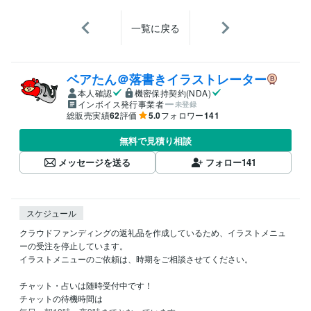
一覧に戻る
ベアたん＠落書きイラストレーター
本人確認
機密保持契約(NDA)
インボイス発行事業者
未登録
総販売実績
62
評価
5.0
フォロワー
141
無料で見積り相談
メッセージを送る
フォロー
141
スケジュール
クラウドファンディングの返礼品を作成しているため、イラストメニュ
ーの受注を停止しています。

イラストメニューのご依頼は、時期をご相談させてください。

チャット・占いは随時受付中です！

チャットの待機時間は
