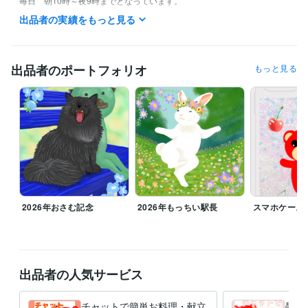
毎日　朝10時～夜9時までとなっています。

（夜9時には寝てしまうので申し訳ないです。。。）
出品者の実績をもっと見る
経験職種
イラストレーター・漫画家 / イラストレーター
経験年数 : 17年
出品者のポートフォリオ
もっと見る
職歴
地方公務員
1996年3月 ~ 2007年2月
麻生田カフェ
2007年3月 ~ 2009年3月
資格・検定
調理師
取得年 : 2018年
タロットリーディングマスター
取得年 : 2022年
秘書技能検定2級
取得年 : 2003年
ビジネス・クリエイティブツール
Adobe Photoshop:6年
ibisPaint:6年
2026年おさむ記念
2026年もっちい駅長
スマホケース
得意分野
イラスト作成・漫画制作
似顔絵
猫、うさぎイラスト
悩み相談・カウンセリング
人の相談に乗る
出品者の人気サービス
チャットで簡単お料理・献立
愚痴