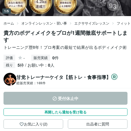
1/5
ホーム
オンラインレッスン・習い事
エクササイズレッスン
フィット
貴方のボディメイクをプロが1週間徹底サポートしま
す
トレーニング歴8年！プロ考案の最短で結果が出るボディメイク術
-
0
件
評価
販売実績
5
枠 / お願い中：
0
人
残り
甘党トレーナーケイタ【筋トレ・食事指導】
総販売実績：
169件
受付休止中
再開したら通知を受け取る
お気に入り(2)
出品者に質問