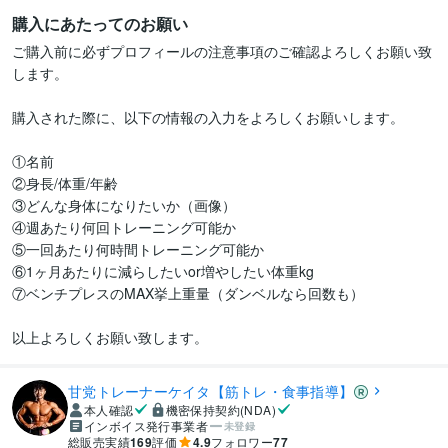
購入にあたってのお願い
ご購入前に必ずプロフィールの注意事項のご確認よろしくお願い致
します。

購入された際に、以下の情報の入力をよろしくお願いします。

①名前

②身長/体重/年齢

③どんな身体になりたいか（画像）

④週あたり何回トレーニング可能か

⑤一回あたり何時間トレーニング可能か

⑥1ヶ月あたりに減らしたいor増やしたい体重kg

⑦ベンチプレスのMAX挙上重量（ダンベルなら回数も）

以上よろしくお願い致します。
甘党トレーナーケイタ【筋トレ・食事指導】
本人確認
機密保持契約(NDA)
インボイス発行事業者
未登録
総販売実績
169
評価
4.9
フォロワー
77