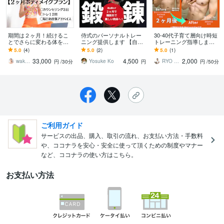
期間は２ヶ月！続けるこ
侍式のパーソナルトレー
30-40代子育て層向け時短
とでさらに変わる体を届
ニング提供します 【自宅
トレーニング指導します
けます ダイエットがもっ
公園OK】日本人にあった
育児のスキマ時間で
5.0
(4)
5.0
(2)
5.0
(1)
と楽しくなる２ヶ月をサ
理想の筋トレ法で体を変
『脱・お疲れボディ』を
33,000
4,500
2,000
ポートします！
えます
目指すパーソナル
wakako408
Yosuke Ko
RYO 時短追求パーソナルトレーナー
円
/30分
円
円
/50分
ご利用ガイド
サービスの出品、購入、取引の流れ、お支払い方法・手数料
や、ココナラを安心・安全に使って頂くための制度やマナー
など、ココナラの使い方はこちら。
お支払い方法