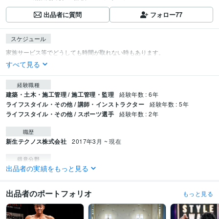
出品者に質問
フォロー
77
スケジュール
すべて見る
経験職種
建築・土木・施工管理 / 施工管理・監理
経験年数 : 6年
ライフスタイル・その他 / 講師・インストラクター
経験年数 : 5年
ライフスタイル・その他 / スポーツ選手
経験年数 : 2年
職歴
新生テクノス株式会社
2017年3月 ~ 現在
得意分野
出品者の実績をもっと見る
住まい・美容・生活相談
トレーニング
筋トレ 代行 お洒落
出品者のポートフォリオ
もっと見る