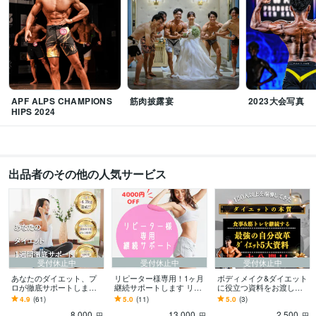
APF ALPS CHAMPIONS
筋肉披露宴
2023大会写真
HIPS 2024
出品者のその他の人気サービス
受付休止中
受付休止中
受付休止中
あなたのダイエット、プ
リピーター様専用！1ヶ月
ボディメイク&ダイエット
ロが徹底サポートします
継続サポートします リピ
に役立つ資料をお渡しし
【初心者向けプログラ
ーター様￥4000割引！理
ます ★4.9獲得のトレーナ
4.9
(61)
5.0
(11)
5.0
(3)
ム】プロが破格の1週間徹
想の体まであと一歩で
ーが経験と知識で作成し
8,000
13,000
2,500
底サポート！
す！
た資料をお渡し！
円
円
円