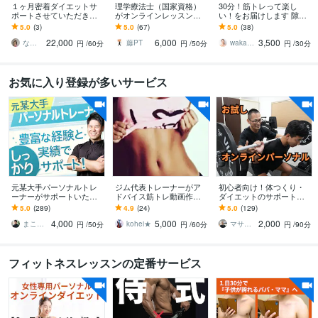
１ヶ月密着ダイエットサ
理学療法士（国家資格）
30分！筋トレって楽し
ポートさせていただきま
がオンラインレッスン致
い！をお届けします 隙間
す 理想の身体を最短で叶
します リハビリ/痛み改善/
時間で身体を動かして一
5.0
(3)
5.0
(67)
5.0
(38)
える完全マンツーマンレ
姿勢改善/個別運動/パーソ
緒に汗をかきましょう＾
22,000
6,000
3,500
ッスン
ナル行います
＾
なぎトレ ⌇ パーソナルトレーナー
藤PT
wakako408
円
/60分
円
/50分
円
/30分
お気に入り登録が多いサービス
元某大手パーソナルトレ
ジム代表トレーナーがア
初心者向け！体つくり・
ーナーがサポートいたし
ドバイス筋トレ動画作り
ダイエットのサポートを
ます 初心者さんも大歓迎^
ます あなた専用のトレー
します 筋トレ/食事/睡眠を
5.0
(289)
4.9
(24)
5.0
(129)
^これまで結果を出し続け
ニングメニューを考案、
通して健康的な体、メン
4,000
5,000
2,000
てきました！
アドバイスします。
タルを手に入れる！
まこなん
kohei★
マサト 生活習慣改善パーソナルトレーナー
円
/50分
円
/60分
円
/90分
フィットネスレッスンの定番サービス