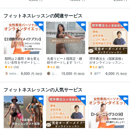
フィットネスレッスンの関連サービス
期間は２週間！体を変え
先着リピート様限定・継
理学療法士（国家資格）
たい女性をサポートしま
続サポートします リバウ
がオンラインレッスン致
す 2週間！産後太り、体力
ンドしない身体を完成さ
します リハビリ/痛み改善/
5.0
(10)
5.0
(5)
5.0
(67)
UPなど食事運動を指導し
せる
姿勢改善/個別運動/パーソ
9,000
15,000
6,000
ます！
ナル行います
wakako408
なぎトレ ⌇ パーソナルトレーナー
藤PT
円
/30分
円
/60分
円
/50分
フィットネスレッスンの人気サービス