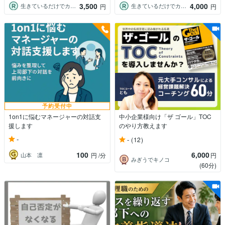
3,500
4,000
生きているだけでカウンセラー 紀凛
生きているだけでカウンセラー 紀凛
円
円
予約受付中
1on1に悩むマネージャーの対話支
中小企業様向け「ザ ゴール」TOC
援します
のやり方教えます
-
-
(12)
100
6,000
山本 凛
円
/分
円
みぎうでキノコ
(60分)