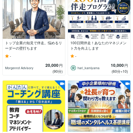
トップ企業の知見で伴走。悩めるリ
100日間伴走！あなたのマネジメン
ーダーの壁打ちます
ト力を向上します
-
-
20,000
10,000
円
円
Morgenrot Advisory
hari_kamiyama
(90分)
(60分×10)