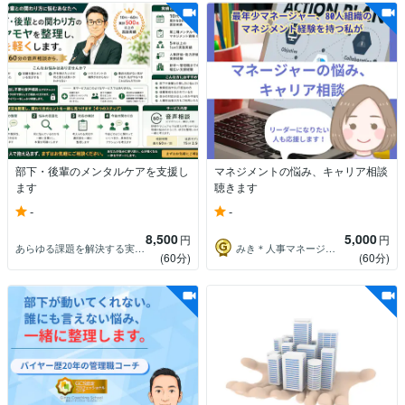
部下・後輩のメンタルケアを支援し
マネジメントの悩み、キャリア相談
ます
聴きます
-
-
8,500
5,000
円
円
あらゆる課題を解決する実務のエキスパート
みき＊人事マネージャー×キャリコン2級
(60分)
(60分)