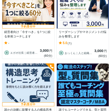
予約受付中
経営者向け「今すべき」を1つに絞
リーダーシップやマネジメントの悩
る単発コーチします
みを整理します
-
5.0
(1)
3,000
3,000
円
円
エガオ社長｜経営者が本音を話せる相談室
おっくん｜人と組織の行動変容アドバイザー
(60分)
(60分)
予約受付中
誰かの決断に影響する人の構造思考
誰でもコーチングできる、型と質問