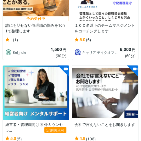
予約受付中
誰にも話せない管理職の悩みを1on
１００名以下のチームマネジメント
1で整理します
をコーチングします
-
5.0
(1)
(6)
1,500
6,000
円
円
Kei_note
キャリア テイクオフ CC＿SASAKI
(30分)
(60分)
経営者・管理職向け 社外カウンセ
会社で言えないことをお聞きします
ラ...
定期購入可
5.0
4.9
(5)
(108)