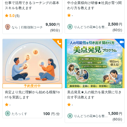
仕事で活用できるコーチングの基本
中小企業様向け研修★社員が育つ関
スキルを教えます
わり方を教えます
-
5.0
(5)
2,500
9,500
円
円
りんどうの花❀心を整えるパートナー
なら｜行動強制コーチ
(60分)
(90分)
予約受付中
肯定より先に理解から始める模擬1o
美点発見★人の能力を最大限に引き
n1を実践します
出す手法教えます
-
-
1,500
100
円
たろっくす
円
/分
りんどうの花❀心を整えるパートナー
(60分)