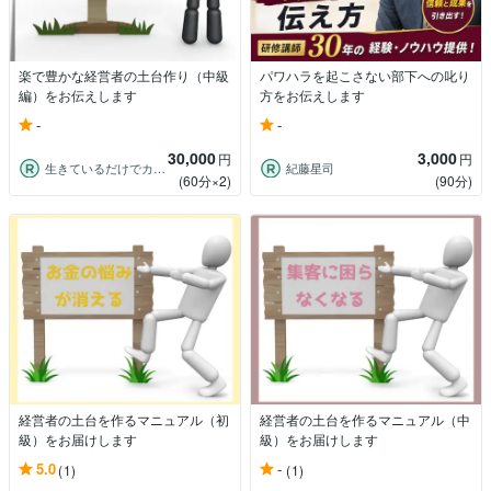
楽で豊かな経営者の土台作り（中級
パワハラを起こさない部下への叱り
編）をお伝えします
方をお伝えします
-
-
30,000
3,000
円
円
生きているだけでカウンセラー 紀凛
紀藤星司
(60分×2)
(90分)
経営者の土台を作るマニュアル（初
経営者の土台を作るマニュアル（中
級）をお届けします
級）をお届けします
5.0
-
(1)
(1)