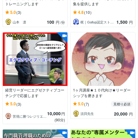
トレーニングします
集を提供します
5.0
4.8
(3)
(10)
100
1,500
山本 凛
梶｜Gallup認定ストレングスコーチ
円
/分
円
経営リーダーにエグゼクティブコー
1ヶ月講座★１０代向け★リーダー
チングで応援します
シップを磨きます
5.0
5.0
(3)
(7)
見積り必須
10,000
20,000
円
須貝先生
円
苦境に勝つレジリエンス活性コーチ きむら
(90分)