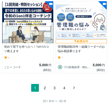
予約受付中
初めて部下を持つ人へ！1on1のコ
管理職経験20年！組織リーダーのお
ツ教えます
悩み相談乗ります
-
-
5,000
5,000
円
円
ごとー コーチ
プロ財務経理・晴れ晴れ
(60分)
(60分)
1
2
3
4
201
件中
1 - 60
件