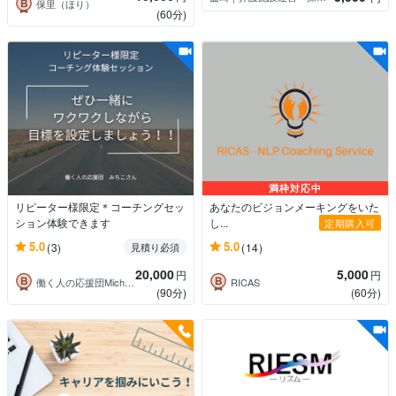
保里（ほり）
(60分)
満枠対応中
リピーター様限定＊コーチングセッ
あなたのビジョンメーキングをいた
ション体験できます
し...
定期購入可
5.0
5.0
(3)
(14)
見積り必須
20,000
5,000
円
円
働く人の応援団Michiko：みちこさん
RICAS
(90分)
(60分)