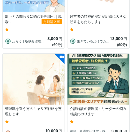
部下との関わりに悩む管理職へ｜現
経営者の精神的安定が組織に大きな
場...
効果をもたらします
定期購入可
-
-
3,000
13,000
円
円
たろう｜板挟み管理職の思考整理屋
生きているだけでカウンセラー 紀凛
(60分)
(60分)
管理職を迷う方のキャリア戦略を整
介護施設の管理者・リーダーの悩み
理します
相談にのります
-
-
10,000
3,000
円
益崎｜介護施設運営・採用支援
円