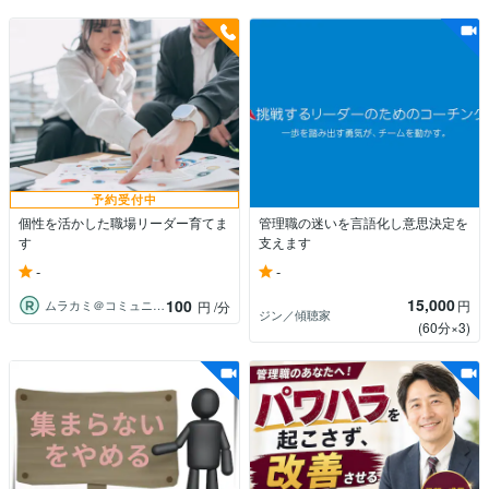
予約受付中
個性を活かした職場リーダー育てま
管理職の迷いを言語化し意思決定を
す
支えます
-
-
15,000
100
円
ムラカミ＠コミュニケーションカウンセラー
円
/分
ジン／傾聴家
(60分×3)