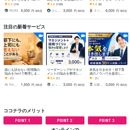
ーチングで「なりたい自
コーチが思考整理・自己
します メンバーとの関係
5.0
(14)
4.9
(108)
5.0
(6)
分」になる！
理解・行動をサポート
性を大切に貴方自身も楽
5,000
3,000
6,000
になれるマネジメントを
RICAS
タムシンコーチ
キャリア テイクオフ CC＿SASAKI
円
/60分
円
/60分
円
/60分
注目の新着サービス
誰にも話せない管理職の
リーダーシップやマネジ
本気を引き出す！部下育
悩みを1on1で整理します
メントの悩みを整理しま
成のノウハウを提供しま
部下や上司に言えないこ
す リーダーの悩み、一人
す 実践成功者 多数！ 研
-
(1)
5.0
(1)
-
(1)
とを、現役管理職と話す3
で抱え込まず、一緒に整
修講師30年のノウハウを
1,500
3,000
3,000
0分です。
理しませんか？
提供します
Kei_note
おっくん｜人と組織の行動変容アドバイザー
紀藤星司
円
/30分
円
/60分
円
/90分
ココナラのメリット
オンラインで