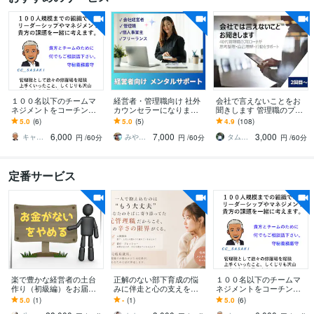
１００名以下のチームマ
経営者・管理職向け 社外
会社で言えないことをお
ネジメントをコーチング
カウンセラーになります
聞きします 管理職のプロ
します メンバーとの関係
部下との関わり/人間関係
コーチが思考整理・自己
5.0
(6)
5.0
(5)
4.9
(108)
性を大切に貴方自身も楽
の悩み/仕事の悩み/傾聴・
理解・行動をサポート
6,000
7,000
3,000
になれるマネジメントを
分析します
キャリア テイクオフ CC＿SASAKI
みやび 生き方デザイナー
タムシンコーチ
円
/60分
円
/60分
円
/60分
定番サービス
楽で豊かな経営者の土台
正解のない部下育成の悩
１００名以下のチームマ
作り（初級編）をお届け
みに伴走と心の支えを届
ネジメントをコーチング
します お金の悩みを解決
けます 23歳で店長就任|元
します メンバーとの関係
5.0
(1)
-
(1)
5.0
(6)
したい経営者・個人事業
店長が本音に寄り添いメ
性を大切に貴方自身も楽