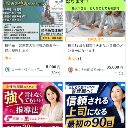
予約受付中
技術系・製造業の管理職の悩みを一
最大12回も相談可★あなた専属のメ
緒に整理します
ンターになります
-
5.0
(1)
5,000
35,000
円
円
コーチ｜技術士・労働衛生コンサルタント
働く人の応援団Michiko：みちこさん
(60分)
(60分)