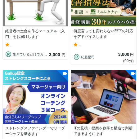
経営者の土台を作るマニュアル（入
何度言っても変わらない部下の対応
門）をお届けします
をアドバイスします
-
-
3,000
3,000
円
生きているだけでカウンセラー 紀凛
円
紀藤星司
(90分)
ストレングスファインダーでリーダ
ITの見積・提案を数字と構造で判断
ーシップを磨きます
できるようにます