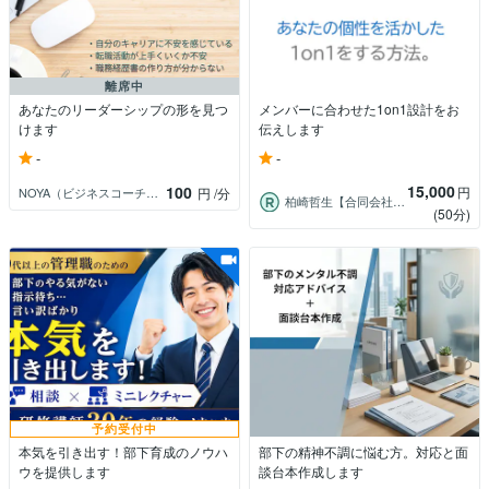
離席中
あなたのリーダーシップの形を見つ
メンバーに合わせた1on1設計をお
けます
伝えします
-
-
15,000
100
円
NOYA（ビジネスコーチング・キャリア）
円
/分
柏崎哲生【合同会社ninin】
(50分)
予約受付中
本気を引き出す！部下育成のノウハ
部下の精神不調に悩む方。対応と面
ウを提供します
談台本作成します