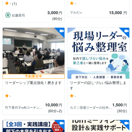
-
-
(1)
3,000
15,000
マルだ←
円
円
紀藤星司
(90分)
予約受付中
リーダーシップ重点強化！磨きます
リーダーの話しづらい悩み整理しま
す
-
-
10,000
1,500
円
円
竹下香代子∞AIコーチングコンサルタント
カズ｜現場リーダーの社外メンター
(60分×2)
(30分)