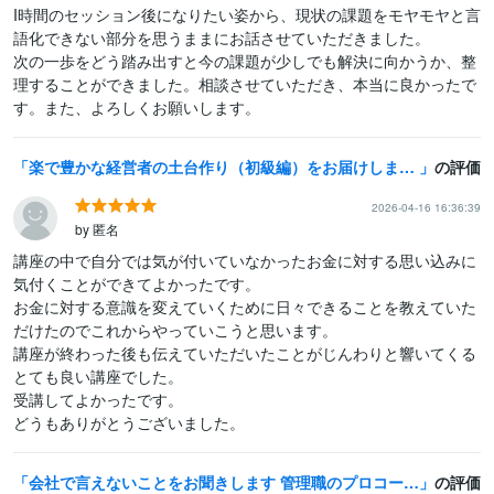
I時間のセッション後になりたい姿から、現状の課題をモヤモヤと言
語化できない部分を思うままにお話させていただきました。

次の一歩をどう踏み出すと今の課題が少しでも解決に向かうか、整
理することができました。相談させていただき、本当に良かったで
す。また、よろしくお願いします。
楽で豊かな経営者の土台作り（初級編）をお届けします お金の悩みを解決したい経営者・個人事業主の方にお勧めです！
の評価
2026-04-16 16:36:39
by 匿名
講座の中で自分では気が付いていなかったお金に対する思い込みに
気付くことができてよかったです。

お金に対する意識を変えていくために日々できることを教えていた
だけたのでこれからやっていこうと思います。

講座が終わった後も伝えていただいたことがじんわりと響いてくる
とても良い講座でした。

受講してよかったです。

どうもありがとうございました。
会社で言えないことをお聞きします 管理職のプロコーチが思考整理・自己理解・行動をサポート
の評価