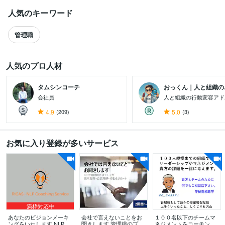
人気のキーワード
管理職
人気のプロ人材
タムシンコーチ
おっくん｜人と組織の..
会社員
人と組織の行動変容アド
4.9
(209)
5.0
(3)
すべて見る
お気に入り登録が多いサービス
満枠対応中
あなたのビジョンメーキ
会社で言えないことをお
１００名以下のチームマ
ングをいたします NLPコ
聞きします 管理職のプロ
ネジメントをコーチング