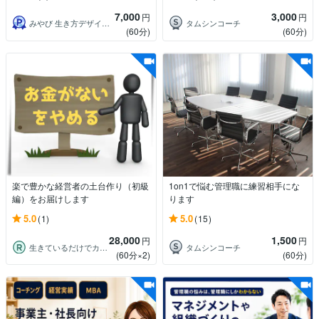
7,000
3,000
円
円
みやび 生き方デザイナー
タムシンコーチ
(60分)
(60分)
楽で豊かな経営者の土台作り（初級
1on1で悩む管理職に練習相手にな
編）をお届けします
ります
5.0
5.0
(1)
(15)
28,000
1,500
円
円
生きているだけでカウンセラー 紀凛
タムシンコーチ
(60分×2)
(60分)