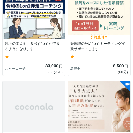
予約受付中
部下の本音を引き出す1on1ができ
管理職のため1on1ミーティング実
るようになります
践サポートします
-
-
33,000
8,500
円
円
ごとー コーチ
島宏史
(60分×3)
(60分)