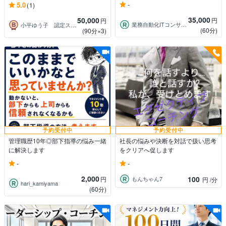
-
5.0
(1)
35,000
50,000
円
円
業務自動化ITコンサルタント
小平ゆう子 認定ストレングスコーチ
(60分)
(90分×3)
予約受付中
予約受付中
管理職歴10年◎部下指導の悩み一緒
社長の悩みや決断を対話で扱い思考
に解決します
をクリアへ促します
-
-
2,000
100
円
もんちゃん7
円
/分
hari_kamiyama
(60分)