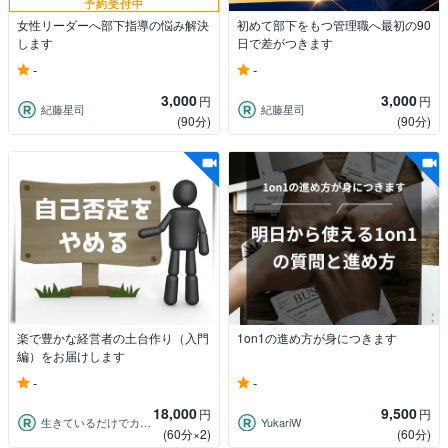
予約受付中
女性リーダーへ部下指導の悩み解決
初めて部下をもつ管理職へ最初の90
します
日で差がつきます
-
-
3,000
3,000
円
円
紀藤星司
紀藤星司
(90分)
(90分)
楽で豊かな経営者の土台作り（入門
1on1の進め方が身につきます
編）をお届けします
-
-
18,000
9,500
円
円
生きているだけでカウンセラー 紀凛
YukariW
(60分×2)
(60分)