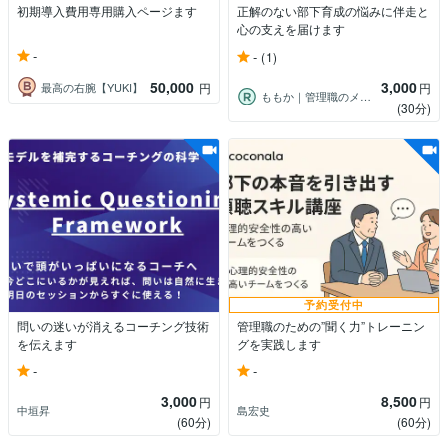
初期導入費用専用購入ページます
正解のない部下育成の悩みに伴走と
心の支えを届けます
-
-
(1)
50,000
3,000
最高の右腕【YUKI】
円
円
ももか｜管理職のメンター・育成の伴走者
(30分)
予約受付中
問いの迷いが消えるコーチング技術
管理職のための”聞く力”トレーニン
を伝えます
グを実践します
-
-
3,000
8,500
円
円
中垣昇
島宏史
(60分)
(60分)